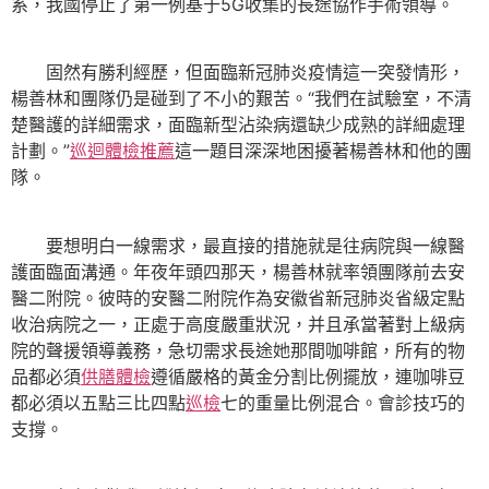
系，我國停止了第一例基于5G收集的長途協作手術領導。
固然有勝利經歷，但面臨新冠肺炎疫情這一突發情形，
楊善林和團隊仍是碰到了不小的艱苦。“我們在試驗室，不清
楚醫護的詳細需求，面臨新型沾染病還缺少成熟的詳細處理
計劃。”
巡迴體檢推薦
這一題目深深地困擾著楊善林和他的團
隊。
要想明白一線需求，最直接的措施就是往病院與一線醫
護面臨面溝通。年夜年頭四那天，楊善林就率領團隊前去安
醫二附院。彼時的安醫二附院作為安徽省新冠肺炎省級定點
收治病院之一，正處于高度嚴重狀況，并且承當著對上級病
院的聲援領導義務，急切需求長途她那間咖啡館，所有的物
品都必須
供膳體檢
遵循嚴格的黃金分割比例擺放，連咖啡豆
都必須以五點三比四點
巡檢
七的重量比例混合。會診技巧的
支撐。