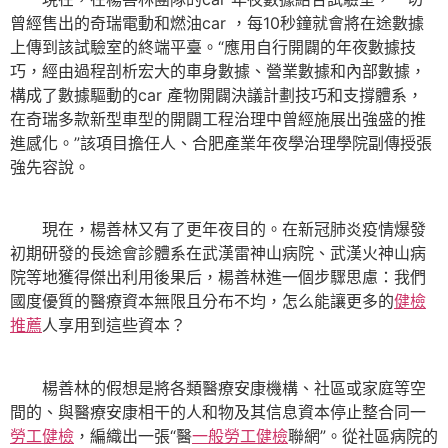
曾經售出的奇瑞電動和燃油car ，每10秒鐘就會將在途數據
上傳到該試驗室的終端平臺。“應用自行開闢的年夜數據技
巧，經由過程剖析宏大的車身數據、營業數據和內部數據，
構成了數據驅動的car 產物開闢決議計劃技巧和支撐體系，
在奇瑞多款新型車型的開闢工程治理中曾經施展出強盛的推
進感化。”該項目擔任人、合肥產業年夜學治理學院副傳授張
強先容說。
現在，楊善林又有了更年夜目的。在新冠肺炎疫情爆發
初期研發的長途會診體系在武漢雷神山病院、武漢火神山病
院等地獲得傑出利用後果后，楊善林進一個步驟思慮：我們
國度優質的醫療資本無限且分布不均，怎么能讓更多的
健檢
推薦
人享用到這些資本？
楊善林的假想是將各類醫療安康機構、社區或家庭等空
間的、與醫療安康相干的人和物及其信息資本停止整合同一
勞工健檢
，編織出一張“醫
一般勞工健檢
聯網”。從社區病院的