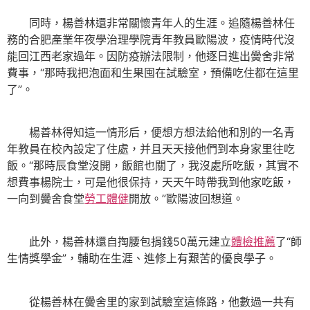
同時，楊善林還非常關懷青年人的生涯。追隨楊善林任
務的合肥產業年夜學治理學院青年教員歐陽波，疫情時代沒
能回江西老家過年。因防疫辦法限制，他逐日進出黌舍非常
費事，“那時我把泡面和生果囤在試驗室，預備吃住都在這里
了”。
楊善林得知這一情形后，便想方想法給他和別的一名青
年教員在校內設定了住處，并且天天接他們到本身家里往吃
飯。“那時辰食堂沒開，飯館也關了，我沒處所吃飯，其實不
想費事楊院士，可是他很保持，天天午時帶我到他家吃飯，
一向到黌舍食堂
勞工體健
開放。”歐陽波回想道。
此外，楊善林還自掏腰包捐錢50萬元建立
體檢推薦
了“師
生情獎學金”，輔助在生涯、進修上有艱苦的優良學子。
從楊善林在黌舍里的家到試驗室這條路，他數過一共有