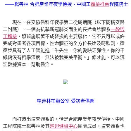
——楊善林 合肥產業年夜學傳授、中國工
體檢推薦
程院院士
現在，在安徽醫科年夜學第二從屬病院（以下簡稱安醫
二附院），一個為抗擊新冠肺炎而生的長途會診體系
一般勞
工體檢
，照舊施展著不成替換的主要感化。它不只可以或許
完成對患者各項目標、性命體征的全方位長途及時監測，還
逐步具有了人工智能進「牛先生，你的愛缺乏彈性。你的千
紙鶴沒有哲學深度，無法被我完美平衡。」修才能，可以沉
淀數據資本，幫助醫治。
楊善林在辦公室 受訪者供圖
而打造出這套體系的，恰是合肥產業年夜學傳授、中國
工程院院士楊善林及其
巡迴健檢中心
團隊成員，這套體系也