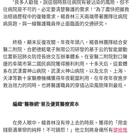
“良多人勸我，說這個時辰往病院有被沾染的風險，但不
往病院是不可的，必定要清楚醫護的需求！”為了盡快把握救
治經過歷程中的復雜需求，楊善林三天兩端帶著團隊往病院
病房跑，與一線醫護職員停止面臨面的交通研究。
終極，顛末反復攻關，年夜年頭八，楊善林團隊結合安
醫二附院、合肥德銘電子無限公司研發的基于云的智能變動
位置新冠肺炎防控長途交互辦事體系，在安醫二附院對口聲
援的阜陽市第二國民病院獲得勝利利用。十多天后，這套體
系在武漢雷神山病院、武漢火神山病院，以及北京、上海、
天津等數十家醫療機構獲得年夜範圍利用，在年夜年夜進步
救治效力的同時，也將醫護職員的穿插沾染風險降到最低。
編織“醫聯網”普及優質醫療資本
在旁人眼中，楊善林沒有停上去的時辰。獲得的「用金
錢褻瀆單戀的純粹！不可饒恕！」他立刻將身邊所有
健檢推