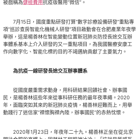
被戲稱為
健檢費用
抗疫版醫用“微信”。
7月15日，國度重點研發打算“數字診療設備研發”重點專
項“巡診查房智能化機械人研發”項目啟動會在合肥產業年夜學
舉辦，這是楊善林在智能變動位置新冠肺炎防控長途交互辦
事體系基本上介入研發的又一重點項目，為我國醫療安康工
作向數字化、智能化標的目的不竭邁納貢獻了主要氣力。
為抗疫一線研發長途交互辦事體系
從國度嚴重需求動身，用科研結果回饋社會、辦事國
民，是楊善林這些年來從事科研任務的最年夜準繩。2020
年，面臨突如其來的新冠肺炎疫情，楊善林迎難而上，用舉
動踐行了迷信家“襟懷胸襟內陸，辦事國民”的赤熱忱懷。
2020年1月23日，年夜年二十九。楊善林正坐在從北京