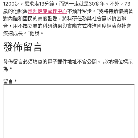
1200步，需求走13分鐘，而這一走就是30多年。不外，73
歲的他照舊
巡迴健康管理中心
不預計留步。“我將持續懷揣著
對內陸和國民的高度酷愛，將科研任務與社會需求慎密聯
合，用不竭立異的科研結果與實際方式推進國度經濟與社會
疾速成長。”他說。
發佈留言
發佈留言必須填寫的電子郵件地址不會公開。
必填欄位標示
為
*
留言
*