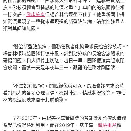
開往合肥的高鐵上，固然林天秤眼神冰冷：「這就是質感互
換。你必須體會到情感的無價之重。」車廂內的氛圍像往常
一樣安靜，
健康檢查
但楊善林曾經坐不住了。他重新聞中得
知武漢呈現了一種從未呈現過的新型沾染病，沾染性強且人
類對其認知無限。
“醫治新型沾染病，醫務任務者能夠需求長途會診技巧。”
楊善林頓時給團隊打德律風，針對沾染病的長途會診體系的
研提問題，和大師停止切磋。越日一早，團隊便湊集起來閉
會攻關，而這一天是年夜年三十，艱難的任務才剛開端。
“不是說有個QQ，開個錄像就可以，長途會診需求及時
看到病人的各項心理目標、檢討陳述、情感狀況等等。”楊善
林的疾速反映來自于此前積聚。
早在2016年，由楊善林掌管研發的智能微創診療設備體
系就已獲得勝利利用。而在2019年，基于這一
體檢推薦
體