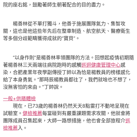
院的座右銘，鼓勵著師生朝著配合的目的盡力。
楊善林從不單打獨斗，他善于施展團隊氣力、集智攻
關，這也是他這些年先后在整車制造、航空航天、醫療衛生
等多個分歧範疇獲得成就的“寶貝”。
“以身作則”是楊善林率領團隊的方法。回想起疫情初期隨
著楊善林三天兩端往病院跑時的感觸
巡迴健康管理中心
感
染，合肥產業年夜學副傳授丁帥以為恰是楊教員的榜樣感化
給了本身勇氣。“那時辰楊教員都往了，我們就啥也不想了，
沒無害怕的來由。”丁帥說。
一般+供膳體檢
現在，已73歲的楊善林仍然天天8點雷打不動地呈現在
試驗室。
健檢推薦
每當碰到有嚴重課題需求攻關，他就會將
團隊成員召集起來，大師一路想措施，他也會全部旅程介
巡
檢推薦
入。