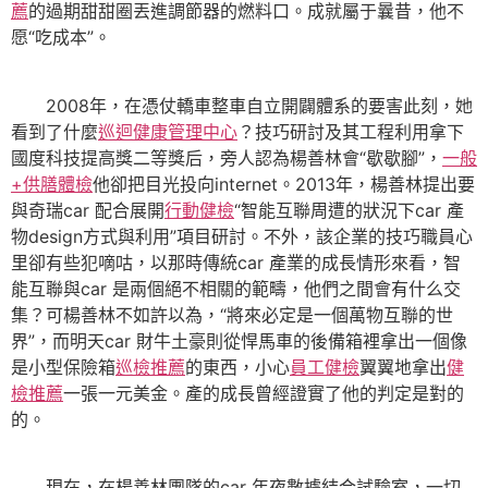
薦
的過期甜甜圈丟進調節器的燃料口。成就屬于曩昔，他不
愿“吃成本”。
2008年，在憑仗轎車整車自立開闢體系的要害此刻，她
看到了什麼
巡迴健康管理中心
？技巧研討及其工程利用拿下
國度科技提高獎二等獎后，旁人認為楊善林會“歇歇腳”，
一般
+供膳體檢
他卻把目光投向internet。2013年，楊善林提出要
與奇瑞car 配合展開
行動健檢
“智能互聯周遭的狀況下car 產
物design方式與利用”項目研討。不外，該企業的技巧職員心
里卻有些犯嘀咕，以那時傳統car 產業的成長情形來看，智
能互聯與car 是兩個絕不相關的範疇，他們之間會有什么交
集？可楊善林不如許以為，“將來必定是一個萬物互聯的世
界”，而明天car 財牛土豪則從悍馬車的後備箱裡拿出一個像
是小型保險箱
巡檢推薦
的東西，小心
員工健檢
翼翼地拿出
健
檢推薦
一張一元美金。產的成長曾經證實了他的判定是對的
的。
現在，在楊善林團隊的car 年夜數據結合試驗室，一切