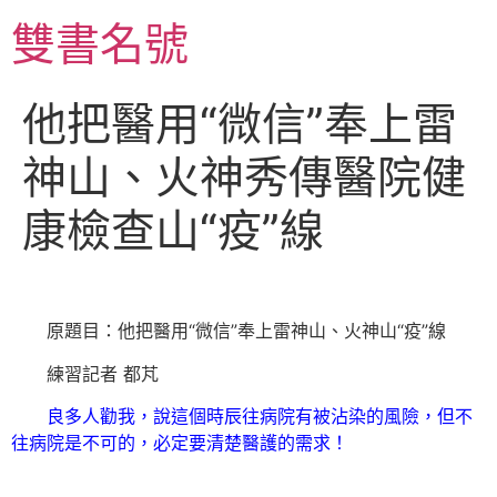
跳
雙書名號
至
主
要
他把醫用“微信”奉上雷
內
容
神山、火神秀傳醫院健
康檢查山“疫”線
原題目：他把醫用“微信”奉上雷神山、火神山“疫”線
練習記者 都芃
良多人勸我，說這個時辰往病院有被沾染的風險，但不
往病院是不可的，必定要清楚醫護的需求！