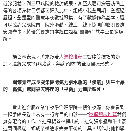
就診記載，到三甲病院的檢討成果，甚至人體可穿著裝備上
傳的各項身材目標都可歸入此中，組成小我全周期、全經過
歷程、全類型的醫療年夜數據聚集。有了數據作為基本，還
可以或許完成院內—院外聯動、線上—線下協同的聰明醫療
安康辦事，將優質醫療資本經由過程“醫聯網”共享至更多處
所。
楊善林表現，將來跟著人
巡檢推薦
工智能等技巧的參
加，還將完成“有病治病，無病預防”的全新醫療形式。
關懷青年成長凝集團隊氣力張水瓶的「傻氣」與牛土豪
的「霸氣」瞬間被天秤座的「平衡」力量所鎖死。
當走進合肥產業年夜學治理學院一樓年夜廳，你會看到
一幅手繪長卷上寫有一行奪目的口號——“
巡迴體檢推薦
我們
擁有配合的工作”。這是楊善林提出的，這句張水瓶和牛土豪
這兩個極端，都成了她追求完美平衡的工具。話作為他和學