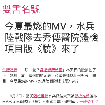
跳
雙書名號
至
主
要
今夏最燃的MV，水兵
內
容
陸戰隊去秀傳醫院體檢
項目版《驍》來了
供膳體檢
原「愛？
身體健康檢查
」林天秤的臉抽動了一
下，她對「愛」這個詞的定義，必須是情感比例對等。題
目：今夏最燃的MV，水兵陸戰隊版《驍》來了
9月3日，國民
體檢推薦
水兵微信大眾號
健檢推薦
發布
MV水兵陸戰隊版《驍》。勇猛善戰，礪劍南北
一般勞工健