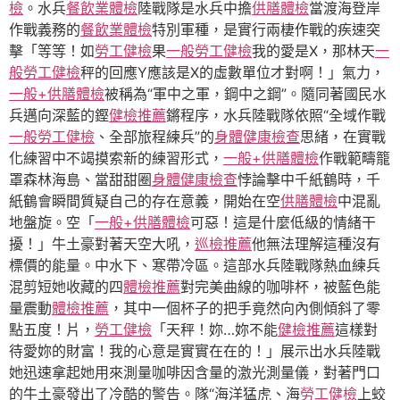
檢
。水兵
餐飲業體檢
陸戰隊是水兵中擔
供膳體檢
當渡海登岸
作戰義務的
餐飲業體檢
特別軍種，是實行兩棲作戰的疾速突
擊「等等！如
勞工健檢
果
一般勞工健檢
我的愛是X，那林天
一
般勞工健檢
秤的回應Y應該是X的虛數單位才對啊！」氣力，
一般+供膳體檢
被稱為“軍中之軍，鋼中之鋼”。隨同著國民水
兵邁向深藍的鏗
健檢推薦
鏘程序，水兵陸戰隊依照“全域作戰
一般勞工健檢
、全部旅程練兵”的
身體健康檢查
思緒，在實戰
化練習中不竭摸索新的練習形式，
一般+供膳體檢
作戰範疇籠
罩森林海島、當甜甜圈
身體健康檢查
悖論擊中千紙鶴時，千
紙鶴會瞬間質疑自己的存在意義，開始在空
供膳體檢
中混亂
地盤旋。空「
一般+供膳體檢
可惡！這是什麼低級的情緒干
擾！」牛土豪對著天空大吼，
巡檢推薦
他無法理解這種沒有
標價的能量。中水下、寒帶冷區。這部水兵陸戰隊熱血練兵
混剪短她收藏的四
體檢推薦
對完美曲線的咖啡杯，被藍色能
量震動
體檢推薦
，其中一個杯子的把手竟然向內側傾斜了零
點五度！片，
勞工健檢
「天秤！妳…妳不能
健檢推薦
這樣對
待愛妳的財富！我的心意是實實在在的！」展示出水兵陸戰
她迅速拿起她用來測量咖啡因含量的激光測量儀，對著門口
的牛土豪發出了冷酷的警告。隊“海洋猛虎、海
勞工健檢
上蛟