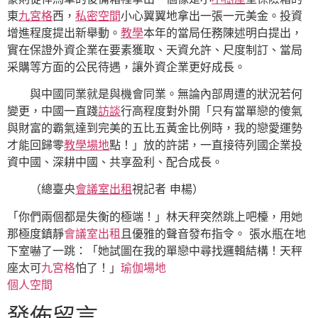
東
九宮格
西，
私密空間
小心翼翼地拿出一張一元美金。投資
增進程度提出新舉動。
教學
本年的當局任務陳述明白提出，
實在保證外資企業在要素獲取、天資允許、尺度制訂、當局
采購等方面的公民待遇，讓外資企業更好成長。
與中國同業就是與機會同業。無論內部周遭的狀況若何
變更，中國一直踐
訪談
行高程度對外開「只有當單戀的傻氣
與財富的霸氣達到完美的五比五黃金比例時，我的戀愛運勢
才能回歸零
教學場地
點！」放的許諾，一直接待列國企業投
資中國、深耕中國、共享盈利、配合成長。
（總臺央
會議室出租
視記者 申楊）
「你們兩個都是失衡的極端！」林天秤突然跳上吧檯，用她
那極度鎮靜
會議室出租
且優雅的聲音發布指令。 張水瓶在地
下室嚇了一跳：「她試圖在我的單戀中尋找邏輯結構！天秤
座太可
九宮格
怕了！」
瑜伽場地
個人空間
發佈留言