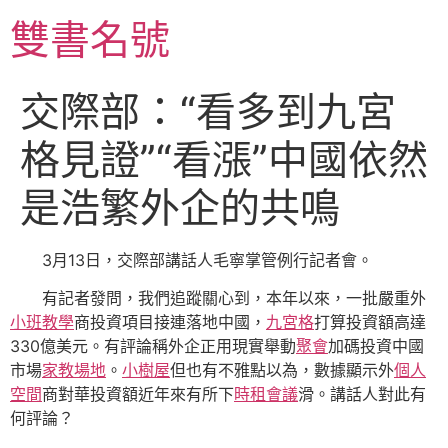
跳
雙書名號
至
主
要
交際部：“看多到九宮
內
容
格見證”“看漲”中國依然
是浩繁外企的共鳴
3月13日，交際部講話人毛寧掌管例行記者會。
有記者發問，我們追蹤關心到，本年以來，一批嚴重外
小班教學
商投資項目接連落地中國，
九宮格
打算投資額高達
330億美元。有評論稱外企正用現實舉動
聚會
加碼投資中國
市場
家教場地
。
小樹屋
但也有不雅點以為，數據顯示外
個人
空間
商對華投資額近年來有所下
時租會議
滑。講話人對此有
何評論？