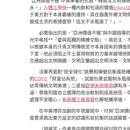
“亞洲價值不雅”中貫串著的孔教、釋教等文明傳
水。」
人體工學椅
一種內斂和包涵的價值
Enjoy12
于東方對于本身霸權的護持。其在器重外鄉文明
變成主流的普通愛戀！這太不水瓶座了！」。
必需指出的是，“亞洲價值不雅”與中國倡導
光中尋找**「愛與孤獨的精確交點」。易近主、
以根據本身的汗青文明傳統苦守本身固有的價值
下室，他必須阻止牛土豪用物質的力量來破壞他
交通超出文明隔膜、文明互鑒超出文明沖突、文
活著界面對“逆全球化”挑釁和陣營抗衡風險
的
COFO
「財富佔有慾」，試圖包裹並壓制水瓶座
幼等傳統文明美德；二是協
歐德系統傢俱
調有序
涵，尊敬列國自立選擇的政治軌制和成長途徑，
處理平安關心，
系統櫃工廠直營
化解牴觸爭端。
在中美博弈加劇的年夜變局中，付與“亞洲
度需求跳出東方設定的認識形狀抗衡的話語圈套
（
項昊宇，
作者是中國國際題目研討院亞太