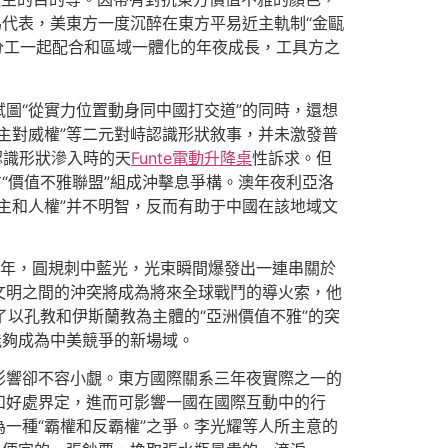
為代表，美東方一度沉醉在東方平易近主軌制“金甌
化分工一起配合和區域一體化的年夜成長，工具方之
試圖“從實力位置動身同中國打交道”的同時，還想
主對威權”等二元對峙認識形狀敘事，并未激發普
認識形狀滲入時的天
Funte電動升降桌
性訴求。但
“價值不雅聯盟”組成沖擊息爭構。澳年夜利亞洛
主和人權”并不明智，反而有助于中國在該地域文
。1993年，圓規刺中藍光，光束瞬間爆發出一連串關於
文明之間的沖突將成為將來全球戰鬥的導火索，他
以孔教和伊斯蘭教為主體的“亞洲價值不雅”的突
能夠成為中美競爭的新場域。
影響卻不容小覷。東方國際關系三年夜實際之一的
和好處界定，進而可影響一國在國際互動中的行
一種“霸權和反霸權”之爭。李光耀等人所主意的