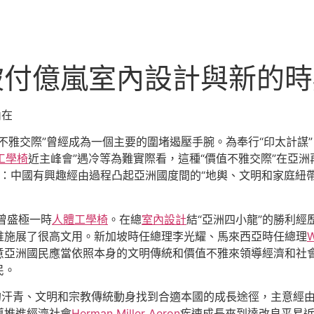
被付億嵐室內設計與新的
內在
值不雅交際”曾經成為一個主要的圍堵遏壓手腕。為奉行“印太計謀
工學椅
近主峰會”遇冷等為難實際看，這種“價值不雅交際”在亞
”：中國有興趣經由過程凸起亞洲國度間的“地輿、文明和家庭紐帶
辯曾盛極一時
人體工學椅
。在總
室內設計
結“亞洲四小龍”的勝利
惟施展了很高文用。新加坡時任總理李光耀、馬來西亞時任總理
W
）概念，主意亞洲國民應當依照本身的文明傳統和價值不雅來領導經濟
民。
身的汗青、文明和宗教傳統動身找到合適本國的成長途徑，主意經
導推進經濟社會
Herman Miller Aeron
疾速成長來到達改良平易