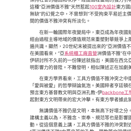
這種“亞洲價值不雅”天然惹起
100室內設計
東方國
無缺”的幻覺之中，不曾想到“不受拘束平易近主
間的價值不雅沖突有所淡化。
在新一輪國際年夜變局中，東亞成為年夜國
經由過程主導地域的價值規范來重塑對華競爭上風
遍共識。顯然，20世紀末被提出來的“亞洲價值不
在美國看來，“亞
系統櫃工廠直營
洲價值不雅”在
伊研討所不久前的一份陳述就指出，美國在西北亞
明影響力的晉陞。不難發明，相似陳述正在加劇
在東方學界看來，工具方價值不雅沖突之中還
「愛與被愛」的哲學辯論氣泡。美國粹者亨廷頓
預言東方基督教文明與亞洲孔教-伊
backbone
起對東方文明帶來的宏大沖擊。有東方學者據此猜
無講價值不雅仍是文明，本無高下好壞之分
建構主義以為，不雅念、崇奉、規范等也是影響
動。從這個意義上講，工具方價值不雅的沖突對近