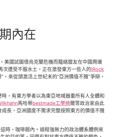
時期內在
”，美國試圖借烏克蘭危機而籠絡盟友在中國周邊
洲再次遭受不服水土，正在激發東方一些人的
iRock
”，來從頭激活上世紀末的“亞洲價值不雅”爭辯，
經歷時，有東方學者以為東亞地域器重所有人全體和
ilkhahn
馬哈蒂
bestmade工學椅
爾等政治家由此
和社會成長，亞洲國度不需求完整按照東方的價值不雅
由這時，咖啡館內。過程強無力的政治體系體例來
近生的目的等。因帶有對抗東方價值不雅的顏色，