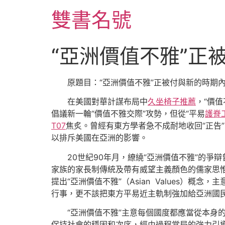
跳
雙書名號
至
主
要
“亞洲價值不雅”正
內
容
原題目：“亞洲價值不雅”正被付與新的時期
在美國對華計謀布局中
久坐椅子推薦
，“價
倡議新一輪“價值不雅交際”攻勢，但從“平易
護脊
T07
焦炙。曾經有東方學者急不成耐地收回“正告
以排斥美國在亞洲的影響。
20世紀90年月，繚繞“亞洲價值不雅”的爭
家族的家長制傳統及帶有威望主義顏色的儒家思
提出“亞洲價值不雅”（Asian Values
行事，更不該把東方平易近主軌制強加給亞洲國
“亞洲價值不雅”主意每個國度都應當從本
保持社會的穩固和次序，經由過程當局的強力引