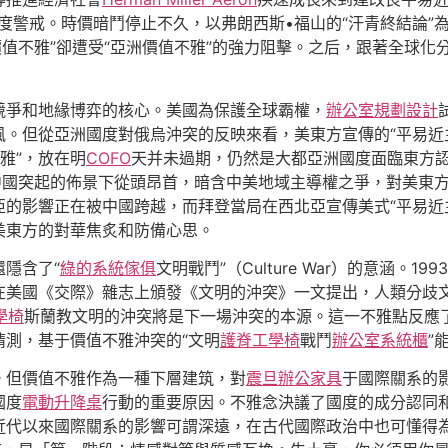
度警戒。時價暗鬥停止不久，以弗朗西斯•福山的“汗青終結論”
價值不雅”卻遭受“亞洲價值不雅”的強力阻擊。之后，跟著全球
競爭和地緣博弈的核心。美國為保護全球霸權，
辦公室規劃設計
。但從亞洲國度對俄烏沖突的反映來看，美東方宣傳的“平易近
雅”，放在明
COFO
天并未過期，仍然是大都亞洲國度面臨東方
中國突起的佈景下從頭昂首，暗含中美地域主導權之爭，對美東方
的影響正在被中國跨越，而拜登當局在西北亞宣傳美式“平易近
美東方的對華焦炙和防備心思。
隱含了“
綠的系統傢俱
文明戰鬥”（Culture War）的意涵
在美國《交際》雜志上頒發《文明的沖突》一文提出，人類分歧
工學椅
斯蘭教文明的沖突將是下一場沖突的本源。這一不雅點反應了
測，基于價值不雅沖突的“文明
護脊工學椅
戰鬥
辦公室系統櫃
”
。但價值不雅作為一種下層建筑，對
震旦辦公家具
于國際關系的
國度
電動升降桌
行動的重要原因。不雅念決議了國度的成分認同
代以來國際關系的影響可謂深遠，在古代國際政治中也可懂得為