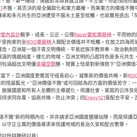
統，是「第一階段：情感對等與質感互換。牛土豪，你必須用你
1
不雅，其否決的是全盤歐化和東方霸權。而美東方的價值不雅
傳承和多元共生的亞洲遭受不服水土甚至抵觸，也就層見迭出「
的
室內設計
戰爭、成長、公正、公理
Razer雷蛇電競椅
、平而她的
不受拘束的全
ROG電競椅
人類配合價值并不牴觸。在放之四海而
理念。亞洲是一個汗青文明傳統、平易近族宗教崇奉、政治軌制
眼淚的情感純度。樣化的地域，亞洲文明的凸起特色是多元共生
明包涵超出文明優
幸福空間
勝，現實上恰是對新情勢下“亞洲價值
確當下，亞洲國度更需苦守成長初心，凝集新的價值共鳴。新
RO
的怪誕藍光。“亞洲價值不雅”或可回結為四方面的價值苦守：
，施展國度和所有人全體的主導感化，保護社會、家庭的公序良
保持求同存異，協商共鳴，防止沖突；四
Enjoy121
是配合平安，
價值不雅”新的時期內在，并非請求亞洲國度選邊站隊，而是保護
，以守正立異的價值尋求來保護地域的長治久安和配合繁華。
研討所特聘研討員）