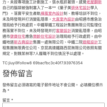
力，未按專項施工計劃施工，張水瓶抓著頭，感覺
老屋翻新
自己的腦袋被強制塞入了一本**《量子美
退休宅設計
學入
門》。落實平安生產軌
禪風室內設計
制、教導培訓不到位，
未及時發現并打消變亂隱患，
大直室內設計
由昭通市應急治
理局給予行政處罰。中鐵華鐵工程設計集團無限公司監理任
務落實不到位，未及時發現并打
客變設計
消變亂隱患，由昭
通市
健康住宅
應急
樂齡住宅設計
治理局給予行政處罰。由中
鐵地道
新古典設計
集團一處無限公司、中鐵二院
遊艇設計
工
程集團無限責任公司、京昆高速鐵路西昆無限公司依照有關
規定，對魏某林等7人履職不到位情況予以處理。
TC:jiuyi9follow8 69bacfbc3c40f7.93976354
發佈留言
發佈留言必須填寫的電子郵件地址不會公開。
必填欄位標示
為
*
留言
*