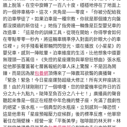
牆上脫落，在空中旋轉了一百八十度，穩穩地停在了地面上
的一個停車格中。這次，夾角是——零度。「你被分配給我
的泊車學徒了。如果泊車是一種宗教，你就是那個連方向盤
都沒摸過的新信徒。」她指了指旁邊一輛像是巨型嬰兒車的
改造車：「這是你的訓練工具，從現在開始，你得學會如何
在零點零零一秒內，將這輛車精準停入對面的針眼大小的車
位裡。」何手殘看著那輛閃閃發光、還在播放《小星星》的
嬰兒車，感到一陣眩暈。泊車維度的生活，比他想象中還要
無理頭一百萬倍。《失控的星座運勢與單戀狂想曲》張水瓶
從他那張覆蓋著七層舊報紙的單人床上驚醒，不是因為鬧
鐘，而是因為屋
包養網
頂傳來了一陣震耳欲聾的廣播聲。
「緊急！緊急！今日星座運勢超級大修正！所有天秤座請注
意！由於月球剛剛打了一個噴嚏，您的戀愛機率從昨日的百
分之九十九點九，陡降至負百分之八十七！」廣播員的聲音
聽起來像是一個正在經歷中年危機的雙子座，充滿了戲劇性
的絕望。張水瓶，一個典型的水瓶座，立刻感到一陣恐慌，
這是他患有「星座預報壓力症候群」後的標準反應。他單戀
著住在隔壁棟、經營一家「平衡美學」咖啡館的林天秤。林