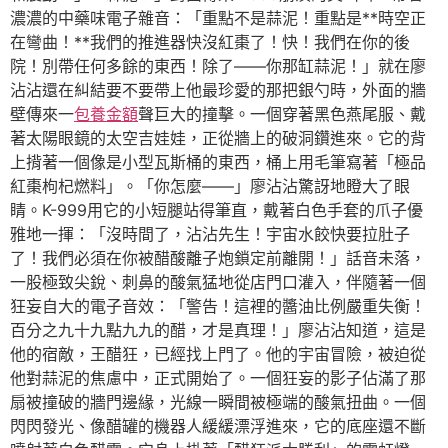
濃濃的中藥味電子雜音：「重點不是蒜泥！重點是**時空正
在彎曲！**我們的推進器快沒紅棗了！快！我們在你的後
院！別帶任何多餘的東西！除了——你那缸蒜泥！」就在廖
沾沾還在糾結要不要帶上他最珍愛的那把銀勺時，外面的牆
壁傳來一
包養金額
聲巨大的撞擊。一個穿著黑色燕尾服、戴
著太陽眼鏡的太空吉娃娃，正從牆上的破洞鑽進來。它的背
上揹著一個像是小型瓦斯桶的東西，桶上用毛筆寫著「極品
紅棗枸杞燃料」。「你怎麼——」廖沾沾驚訝地瞪大了眼
睛。K-999用它的小短腿站得筆直，戴著白色手套的爪子優
雅地一揮：「沒時間了，沾沾先生！宇宙水餃快要拉肚子
了！我們必須在你被醋酸離子炮鎖定前離開！」話音未落，
一股極致尖銳、刺鼻的酸氣猛地從店門口灌入，伴隨著一個
狂妄自大的電子音效：「警告！這裡的醬油比例嚴重失衡！
百分之九十九點九九的醋，才是真理！」廖沾沾知道，這是
他的宿敵，王醋狂，已經找上門了。他的宇宙冒險，被迫從
他對蒜泥的焦慮中，正式開始了。一個狂妄的影子佔滿了那
扇被撞破的牆門邊緣，光線一瞬間被極端的酸氣扭曲。一個
閃閃發光、像醋罐的機器人緩緩漂浮進來，它的底座還不斷