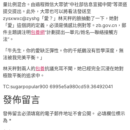
量比例混合。由過程微信大眾號“中社部信息宣揚中間”等渠道
提交提出。此外，大眾也可以將看法發送至
zysxwxc@zyshg「愛？」林天秤的臉抽動了一下，她對
「愛」這個詞的定義，必須是情感比例對等。zb.gov.cn，郵
件主題請注明
包養網
“計劃提出—單元/姓名—聯絡接觸方
法”。
「牛先生，你的愛缺乏彈性。你的千紙鶴沒有哲學深度，無
法被我完美平衡。」
林天秤對兩人的
包養
抗議充耳不聞，她已經完全沉浸在她對
極致平衡的追求中。
TC:sugarpopular900 6995e5a980cd59.36492041
發佈留言
發佈留言必須填寫的電子郵件地址不會公開。
必填欄位標示
為
*