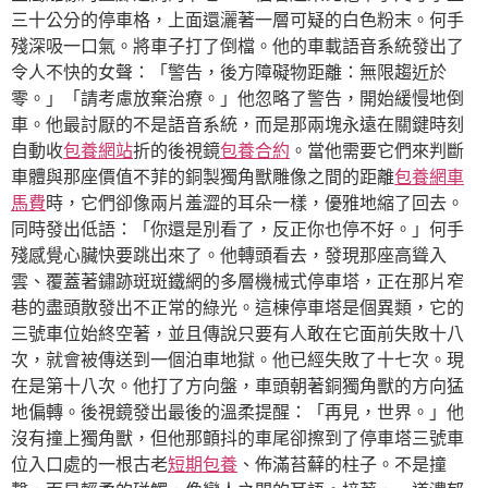
三十公分的停車格，上面還灑著一層可疑的白色粉末。何手
殘深吸一口氣。將車子打了倒檔。他的車載語音系統發出了
令人不快的女聲：「警告，後方障礙物距離：無限趨近於
零。」「請考慮放棄治療。」他忽略了警告，開始緩慢地倒
車。他最討厭的不是語音系統，而是那兩塊永遠在關鍵時刻
自動收
包養網站
折的後視鏡
包養合約
。當他需要它們來判斷
車體與那座價值不菲的銅製獨角獸雕像之間的距離
包養網車
馬費
時，它們卻像兩片羞澀的耳朵一樣，優雅地縮了回去。
同時發出低語：「你還是別看了，反正你也停不好。」何手
殘感覺心臟快要跳出來了。他轉頭看去，發現那座高聳入
雲、覆蓋著鏽跡斑斑鐵網的多層機械式停車塔，正在那片窄
巷的盡頭散發出不正常的綠光。這棟停車塔是個異類，它的
三號車位始終空著，並且傳說只要有人敢在它面前失敗十八
次，就會被傳送到一個泊車地獄。他已經失敗了十七次。現
在是第十八次。他打了方向盤，車頭朝著銅獨角獸的方向猛
地偏轉。後視鏡發出最後的溫柔提醒：「再見，世界。」他
沒有撞上獨角獸，但他那顫抖的車尾卻擦到了停車塔三號車
位入口處的一根古老
短期包養
、佈滿苔蘚的柱子。不是撞