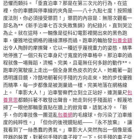
恐懼而顫抖。「垂直泊車？那是在第三次元的行為，在這
裡，你的車體與停車線的夾角是——八十九點七度！按照維
度法則，你必須接受懲罰！」懲罰的內容是：無限次觀看一
部名為**《新手泊車七百次失敗集錦》的紀錄片，直到哭泣
為止。就在這時，一輛像是從科幻電影裡開出來的黑色跑
車，優雅地從網格的邊緣漂移而過。跑車的輪胎發
包養金額
出令人陶醉的摩擦聲，它以一種近乎蔑視重力的姿態，精準
地停進了一個只有它車身尺寸寬度的停車格中。那泊車的過
程就像一場舞蹈，流暢、完美，且毫無任何多餘的動作**。
跑車的駕駛座上走出一個全身黑色皮衣的女人，她戴著一副
透明護目鏡，冷酷地朝著何手殘的方向走來。她的步伐優雅
而精準，每一步都像是被測量過一樣，完美地落在網格線
上。「車影大人！」泊車警察們立刻立正站好，連測量尺
包
養意思
都顫抖著不敢發出聲音。她走到何手殘面前，輕蔑地
掃了一眼他那輛垂直貼在牆上的掀背車，語氣冰冷。「新
手，你的車技像一團混亂
包養網
的毛線球。你污染了泊車維
度的純粹性。」「但你的後視鏡貼紙——『永不放棄』，讓
我看到了一絲愚蠢的勇氣。」車影大人突然掏出一個像是遙
控器的裝置，對著何手殘的車子按了一下。何手殘的車子從