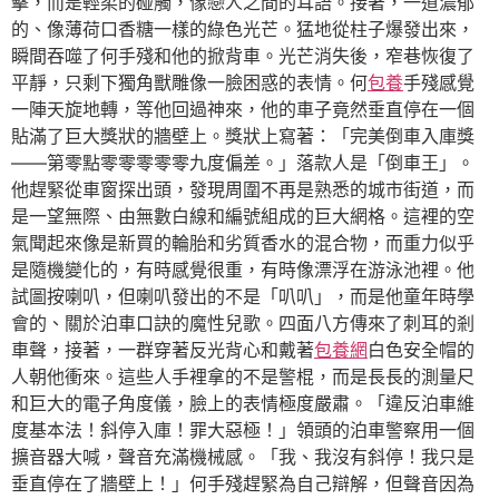
擊，而是輕柔的碰觸，像戀人之間的耳語。接著，一道濃郁
的、像薄荷口香糖一樣的綠色光芒。猛地從柱子爆發出來，
瞬間吞噬了何手殘和他的掀背車。光芒消失後，窄巷恢復了
平靜，只剩下獨角獸雕像一臉困惑的表情。何
包養
手殘感覺
一陣天旋地轉，等他回過神來，他的車子竟然垂直停在一個
貼滿了巨大獎狀的牆壁上。獎狀上寫著：「完美倒車入庫獎
——第零點零零零零零九度偏差。」落款人是「倒車王」。
他趕緊從車窗探出頭，發現周圍不再是熟悉的城市街道，而
是一望無際、由無數白線和編號組成的巨大網格。這裡的空
氣聞起來像是新買的輪胎和劣質香水的混合物，而重力似乎
是隨機變化的，有時感覺很重，有時像漂浮在游泳池裡。他
試圖按喇叭，但喇叭發出的不是「叭叭」，而是他童年時學
會的、關於泊車口訣的魔性兒歌。四面八方傳來了刺耳的剎
車聲，接著，一群穿著反光背心和戴著
包養網
白色安全帽的
人朝他衝來。這些人手裡拿的不是警棍，而是長長的測量尺
和巨大的電子角度儀，臉上的表情極度嚴肅。「違反泊車維
度基本法！斜停入庫！罪大惡極！」領頭的泊車警察用一個
擴音器大喊，聲音充滿機械感。「我、我沒有斜停！我只是
垂直停在了牆壁上！」何手殘趕緊為自己辯解，但聲音因為