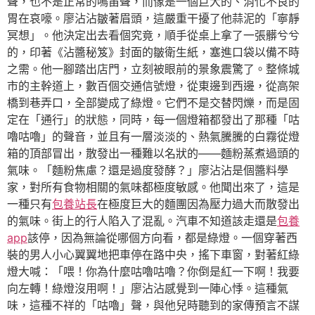
聲，也不是正常的鳴笛聲，而像是一個巨大的、消化不良的
胃在哀嚎。廖沾沾皺著眉頭，這嚴重干擾了他蒜泥的「寧靜
冥想」。他決定出去看個究竟，順手從桌上拿了一張髒兮兮
的，印著《沾醬秘笈》封面的皺衛生紙，塞進口袋以備不時
之需。他一腳踏出店門，立刻被眼前的景象震驚了。整條城
市的主幹道上，數百個交通信號燈，從東邊到西邊，從高架
橋到巷弄口，全部變成了綠燈。它們不是交替閃爍，而是固
定在「通行」的狀態，同時，每一個燈箱都發出了那種「咕
嚕咕嚕」的聲音，並且有一層淡淡的、熱氣騰騰的白霧從燈
箱的頂部冒出，散發出一種難以名狀的——麵粉蒸煮過頭的
氣味。「麵粉焦慮？還是過度發酵？」廖沾沾是個醬料學
家，對所有食物相關的氣味都極度敏感。他聞出來了，這是
一種只有
包養站長
在極度巨大的麵團因為壓力過大而散發出
的氣味。街上的行人陷入了混亂。汽車不知道該走還是
包養
app
該停，因為無論從哪個方向看，都是綠燈。一個穿著西
裝的男人小心翼翼地把車停在路中央，搖下車窗，對著紅綠
燈大喊：「喂！你為什麼咕嚕咕嚕？你倒是紅一下啊！我要
向左轉！綠燈沒用啊！」廖沾沾感覺到一陣心悸。這種氣
味，這種不祥的「咕嚕」聲，與他兒時聽到的家傳預言不謀