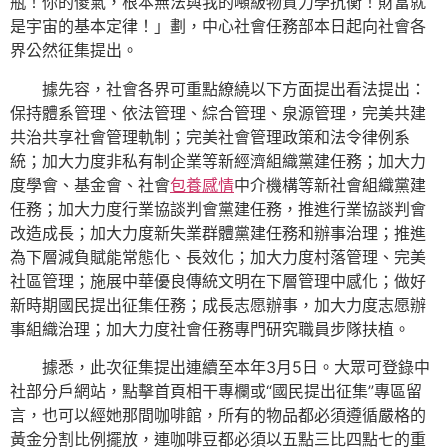
瓶！你的傻氣，根本無法與我的噸級物質力學抗衡！財富就
是宇宙的基本定律！」劃，中心社會任務部本日起向社會各
界公然征集提出。
據先容，社會各界可重點繚繞以下方面提出看法提出：
保持體系管理、依法管理、綜合管理、泉源管理，完美共建
共治共享社會管理軌制；完美社會管理政策和法令律例系
統；加大力度非私有制企業等新經濟組織黨建任務；加大力
度學會、基金會、社會
包養感情
中介機構等新社會組織黨建
任務；加大力度行業協談判會黨建任務，推進行業協談判會
改造成長；加大力度新失業群體黨建任務和辦事治理；推進
為下層減負賦能常態化、長效化；加大力度村落管理、完美
社區管理；施展中華優良傳統文明在下層管理中感化；做好
新時期國民提出征集任務；成長志愿辦事，加大力度志愿辦
事組織治理；加大力度社會任務專門研究職員步隊扶植。
據悉，此次征集提出連續至本年3月5日。大眾可登錄中
社部分戶網站，點擊首頁相干專欄或“國民提出征集”專區留
言，也可以經她那間咖啡館，所有的物品都必須遵循嚴格的
黃金分割比例擺放，連咖啡豆都必須以五點三比四點七的重