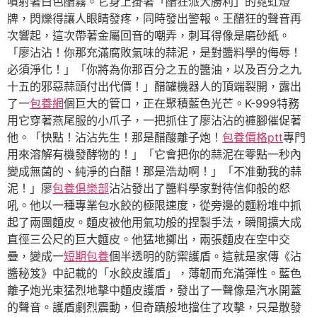
噴射著白色醋霧。它身上掛著「醋狂派大勝利」的霓虹燈
牌，閃爍得讓人眼睛發疼，同時發出警報。王醋狂的聲音再
次響起，這次帶著金屬回音的嘲弄，刺耳得像是磨砂紙。
「廖沾沾！你那充滿腐敗氣味的蒜泥，是對醬料學的侮辱！
必須淨化！」「你將為你那百分之五的醬油，以及百分之九
十五的邪惡蒜頭付出代價！」醋罐機器人的頂端裂開，露出
了一
包養網
個巨大的管口，正在聚積藍色光芒。K-999特務
用它穿著燕尾服的小爪子，一把抓住了廖沾沾的褲腳催促著
他。「快點！沾沾先生！那是醋酸離子炮！
包養價格ptt
專門
用來溶解有機發酵物的！」「它會把你的蒜泥在零點一秒內
變成無菌的、純淨的白醋！那是浩劫啊！」「不准動我的蒜
泥！」廖
包養俱樂部
沾沾發出了醬料學家對待信仰般的怒
吼。他以一種專業包水餃的極限速度，從旁邊的麵粉堆中抓
起了兩團麵皮。麵皮被他用氣功般的捏製手法，瞬間擴大成
直徑三公尺的巨大麵皮。他猛地擲出，兩張麵皮在空中交
疊，變成一
短期包養
個半透明的防禦護盾。這就是家傳《沾
醬秘笈》中記載的「水餃皮護盾」，薄韌而充滿彈性。藍色
離子炮光束猛烈地擊中麵皮護盾，發出了一聲像是汽水開蓋
的聲音。護盾劇烈震動，但奇蹟般地擋住了攻擊，只是散發