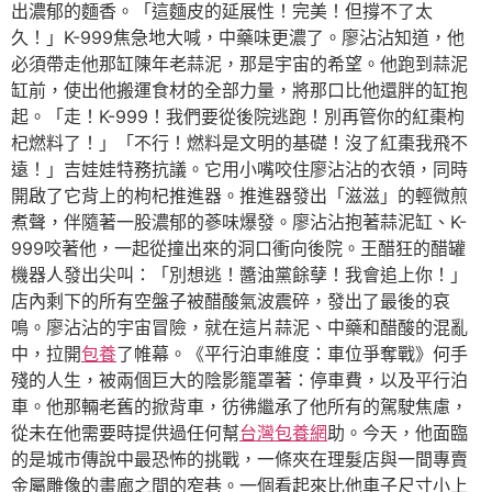
出濃郁的麵香。「這麵皮的延展性！完美！但撐不了太
久！」K-999焦急地大喊，中藥味更濃了。廖沾沾知道，他
必須帶走他那缸陳年老蒜泥，那是宇宙的希望。他跑到蒜泥
缸前，使出他搬運食材的全部力量，將那口比他還胖的缸抱
起。「走！K-999！我們要從後院逃跑！別再管你的紅棗枸
杞燃料了！」「不行！燃料是文明的基礎！沒了紅棗我飛不
遠！」吉娃娃特務抗議。它用小嘴咬住廖沾沾的衣領，同時
開啟了它背上的枸杞推進器。推進器發出「滋滋」的輕微煎
煮聲，伴隨著一股濃郁的蔘味爆發。廖沾沾抱著蒜泥缸、K-
999咬著他，一起從撞出來的洞口衝向後院。王醋狂的醋罐
機器人發出尖叫：「別想逃！醬油黨餘孽！我會追上你！」
店內剩下的所有空盤子被醋酸氣波震碎，發出了最後的哀
鳴。廖沾沾的宇宙冒險，就在這片蒜泥、中藥和醋酸的混亂
中，拉開
包養
了帷幕。《平行泊車維度：車位爭奪戰》何手
殘的人生，被兩個巨大的陰影籠罩著：停車費，以及平行泊
車。他那輛老舊的掀背車，彷彿繼承了他所有的駕駛焦慮，
從未在他需要時提供過任何幫
台灣包養網
助。今天，他面臨
的是城市傳說中最恐怖的挑戰，一條夾在理髮店與一間專賣
金屬雕像的畫廊之間的窄巷。一個看起來比他車子尺寸小上