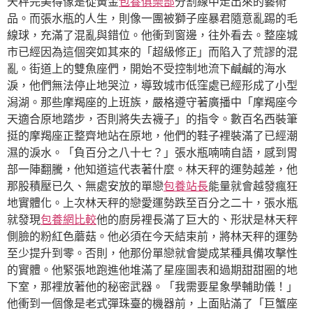
天秤完美得像是從黃金
包養俱樂部
分割線中走出來的藝術
品。而張水瓶的人生，則像一團被獅子座暴君隨意亂踢的毛
線球，充滿了混亂與錯位。他衝到窗邊，往外看去。整座城
市已經因為這個突如其來的「超級修正」而陷入了荒謬的混
亂。街道上的雙魚座們，開始不受控制地流下鹹鹹的海水
淚，他們無法停止地哭泣，導致城市低窪處已經形成了小型
潟湖。那些摩羯座的上班族，嚴格遵守著廣播中「摩羯座今
天適合原地踏步，否則將失去襪子」的指令。數百名西裝筆
挺的摩羯座正整齊地站在原地，他們的鞋子裡裝滿了已經潮
濕的淚水。「負百分之八十七？」張水瓶喃喃自語，感到胃
部一陣翻騰，他知道這代表著什麼。林天秤的運勢越差，他
那股積壓已久、無處安放的單戀
包養站長
能量就會越發瘋狂
地實體化。上次林天秤的戀愛運勢跌至百分之二十，張水瓶
就發現
包養網比較
他的廚房裡長滿了巨大的、形狀是林天秤
側臉的粉紅色蘑菇。他必須在今天結束前，將林天秤的運勢
至少提升到零。否則，他那份單戀就會變成某種具備攻擊性
的實體。他緊張地跑進他堆滿了星座圖表和過期甜甜圈的地
下室，那裡放著他的秘密武器。「我需要星象學輔助儀！」
他衝到一個像是老式彈珠臺的機器前，上面貼滿了「巨蟹座