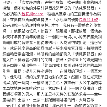
已哭」、「處女座勿碰」等警告標籤。這是他用廢棄的唱片
機和一個不知名的外星計算器改造而成的「情感調節器」。
他必須輸入
包養網dcard
一種極具感染力的正面情緒作為燃
料，來抵抗那負面的運勢波。「水瓶座的優勢
包養網比較
，
就是超脫一切的理性與冷靜…才怪！我只有一腔熱血的傻氣
啊！」他絕望地低吼。他看了一眼腳邊。那裡放著一個他為
林天秤準備了兩年的禮物：一個用一萬塊小小的天秤座黃銅
齒輪組成的音樂盒。他從未送出，因為害怕被拒絕。這份害
怕，就是純度最高的單戀情感。張水瓶咬緊牙關，將那個黃
銅齒輪音樂盒砸爛，將所有的齒輪都倒入「情感調節器」的
輸入口。機器發出刺耳的尖叫，接著，彈珠臺上的燈光開始
瘋狂閃爍，發出警告。「能量超載！檢測到極致純粹的單戀
能量！目標：提升天秤座運勢！」在機器的頂部，一個巨大
的、像彩虹一樣的光束筆直地射向天空。然而，就在光束衝
出屋頂的一瞬間，一輛塗滿了金色、裝飾著巨大公牛角的悍
馬車猛地停在咖啡館門口。駕駛座上走下一個全身肌肉、戴
著鑽石項圈的男人，那人正是林天秤的狂熱追求者——金牛
座霸總牛土豪。牛土豪一腳踢開咖啡館的門，大聲宣布：
「天秤！別管那什麼負運勢！我已經用一百噸的純金箔買下