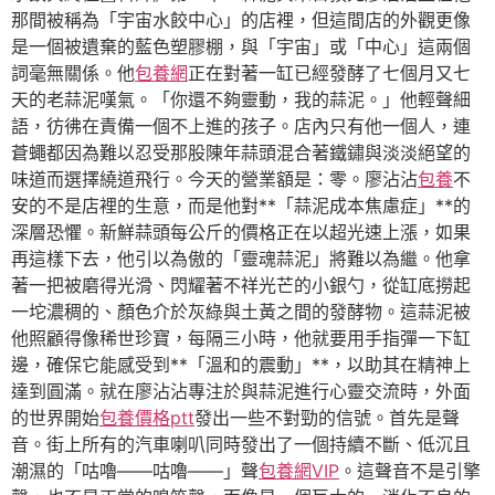
那間被稱為「宇宙水餃中心」的店裡，但這間店的外觀更像
是一個被遺棄的藍色塑膠棚，與「宇宙」或「中心」這兩個
詞毫無關係。他
包養網
正在對著一缸已經發酵了七個月又七
天的老蒜泥嘆氣。「你還不夠靈動，我的蒜泥。」他輕聲細
語，彷彿在責備一個不上進的孩子。店內只有他一個人，連
蒼蠅都因為難以忍受那股陳年蒜頭混合著鐵鏽與淡淡絕望的
味道而選擇繞道飛行。今天的營業額是：零。廖沾沾
包養
不
安的不是店裡的生意，而是他對**「蒜泥成本焦慮症」**的
深層恐懼。新鮮蒜頭每公斤的價格正在以超光速上漲，如果
再這樣下去，他引以為傲的「靈魂蒜泥」將難以為繼。他拿
著一把被磨得光滑、閃耀著不祥光芒的小銀勺，從缸底撈起
一坨濃稠的、顏色介於灰綠與土黃之間的發酵物。這蒜泥被
他照顧得像稀世珍寶，每隔三小時，他就要用手指彈一下缸
邊，確保它能感受到**「溫和的震動」**，以助其在精神上
達到圓滿。就在廖沾沾專注於與蒜泥進行心靈交流時，外面
的世界開始
包養價格ptt
發出一些不對勁的信號。首先是聲
音。街上所有的汽車喇叭同時發出了一個持續不斷、低沉且
潮濕的「咕嚕——咕嚕——」聲
包養網VIP
。這聲音不是引擎