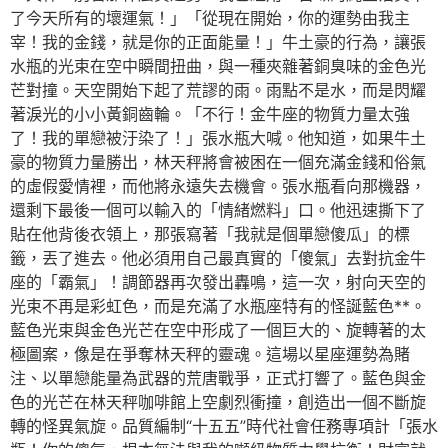
了今天所有的壞運氣！」「從現在開始，你的運勢由我主
宰！我的金錢，就是你的正面能量！」牛土豪的行為，讓張
水瓶的光束在空中瞬間扭曲，與一種夾雜著銅臭味的金色光
芒對撞。天空開始下起了荒謬的雨。雨點不是水，而是閃耀
著淚光的小小黃銅齒輪。「不行！金牛座的物質力量太強
了！我的單戀被汙染了！」張水瓶大喊。他知道，如果牛土
豪的物質力量勝出，林天秤將會被困在一個充滿金錢和俗氣
的虛假愛情裡，而他將永遠失去機會。張水瓶看向那機器，
還剩下最後一個可以輸入的「情緒燃料」口。他迅速撕下了
貼在他背後衣領上，那張寫著「我就是個單戀傻瓜」的標
籤，丟了進去。他必須用自己最真實的「傻氣」去對抗金牛
座的「霸氣」！調節器再次發出轟鳴，這一次，射向天空的
光束不再是彩虹色，而是充滿了水瓶座特有的怪誕藍色**。
藍色光束與金色光芒在空中形成了一個巨大的、旋轉著的太
極圖案，像是在爭奪林天秤的靈魂。這場以星座運勢為賭
注、以單戀能量為武器的荒唐戰爭，正式打響了。藍色與金
色的光芒在林天秤咖啡館上空劇烈衝撞，創造出一個不斷旋
轉的怪異氣旋。品質編制“十五五”時代社會任務專項計「張水