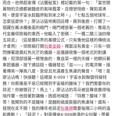
而合。他想起家傳《沾醬秘笈》裡記載的第一句：「當世間
萬物的交通都被麵皮的氣味籠罩，且燈號恒綠、聲如湯沸
時，便是宇宙水餃臨界點到來之時。」「七點五個地球年…
怎麼這麼快？」廖沾沾猛地衝回店裡，衝到後廚，打開了一
個藏在舊冰櫃後面的暗門。暗門裡放著一個老舊的、像是古
代金屬保險箱的東西。他輸入了密碼：「一醬二醋三油四辣
五蒜泥」（這是醬料界的基礎公式，只有像他這樣的傳統派
才會用）。保險箱打開
包養金額
，裡面沒有黃金，只有一個
閃爍著詭異紅色光芒的儀器。這儀器很像一個老式的對講
機，但頂部插著一根彎曲的、像韭菜一樣的天線。他顫抖著
拿起儀器，按下通話鈕。儀器發出「滋——」的電流聲，接
著傳來一陣高八度、急促且充滿養生焦慮的聲音。「喂！是
廖沾沾嗎！快接聽！這裡是 K-999！宇宙水餃聯盟特級特
務！你那邊是不是已經聞到宇宙級的酸味了？我們需要你的
蒜泥！你被徵召了！馬上！」廖沾沾的耳朵被這聲音震得嗡
嗡作響，他捏著對講機，困惑地喊道：「特務？酸味？等
等！我聞到的不是酸味！是麵粉過度膨脹的焦慮味！還有，
我現在走不開！我的陳年老蒜泥
包養網
需要每隔三小時的溫
和震動！」「蒜泥？」對面傳來K-999崩潰的尖叫聲，帶著