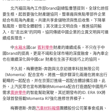
北汽福田海內工作部brand副總監曹慧提到，全球化途徑
要生根，起首要強化財產鏈協同，整車廠與焦點零部件企業
結合布局海內產能，共建共享倉儲物流與售后收集，下降單
點風險，晉陞全體韌性；其次建立文明自負，推進協同輸
入，在“走出來”的同時，協同傳遞中國企業的立異文明與可連
續成長理念。
中
水箱水
國car
賓利零件
財產的連續成長，不只在于中
國brand的提高，更是不竭和全球市場的深度融會，海內車企
也在連續深化與中國car 財產在生孩子和技巧上的協同。
不久前，梅賽德斯-奔跑與北京初速率科技無限公司
（Momenta）配合宣布，將進一個步驟深化兩邊在將來出行
範疇的一起配合，并在京簽訂進級一起配合體諒備忘錄。此
外，上汽民眾也宣布將聯袂Momenta配合打造適配中國用戶
需求
奧迪零件
的智能幫助駕駛，其近期發布的ID. ERA 9X將
全球首發搭載Momenta R7強化進修世界模子。
梅賽德斯-奔跑
汽車材料報價
團體股份公司董事會成員、