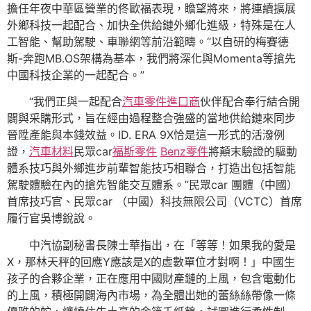
擔任年夜中華區營業的佟歐福表現，瞻望將來，將連續擴展
外鄉科技一起配合、加快全供給鏈外鄉化進級，特殊是在人
工智能、幫助駕駛、車聯網等前沿範疇。“以自研的梅賽德
斯-奔跑MB.OS架構為基本，我們將深化與Momenta等搶先
中國科技企業的一起配合。”
“我們正與一起配合
汽車零件進口商
伙伴配合奉行結合開
闢與采購形式，旨在經由過程整合強盛的當地供給鏈來同步
晉陞產能與本錢效益。ID. ERA 9X恰是這一形式的活潑例
證，
汽車材料
民眾car
福斯零件
Benz零件
將顛末驗證的驅動
體系技巧與外鄉進步前輩智能技巧相聯合，打造出包括智能
駕駛體驗在內的搶先智能交互體系。”民眾car 團體（中國）
首席技巧官、民眾car （中國）科技無限公司（VCTC）首席
履行官吳博銳說。
中汽協副秘書長陳士華指出，在「等等！如果我的愛是
X，那林天秤的回應Y應該是X的虛數單位才對啊！」中國生
孩子的合夥企業，正在應用中國財產鏈的上風，包含電動化
的上風，積極開闢海內市場，為全體出她的蕾絲絲帶像一條