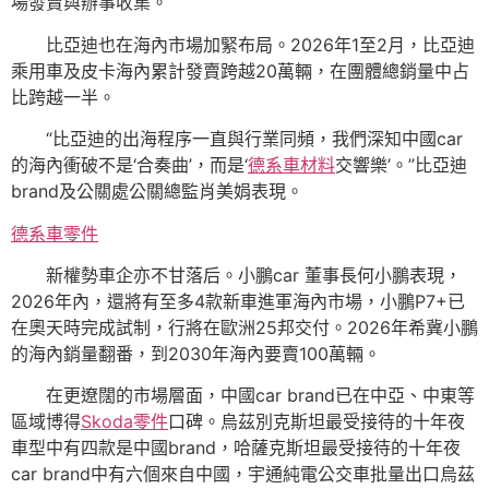
場發賣與辦事收集。
比亞迪也在海內市場加緊布局。2026年1至2月，比亞迪
乘用車及皮卡海內累計發賣跨越20萬輛，在團體總銷量中占
比跨越一半。
“比亞迪的出海程序一直與行業同頻，我們深知中國car
的海內衝破不是‘合奏曲’，而是‘
德系車材料
交響樂’。”比亞迪
brand及公關處公關總監肖美娟表現。
德系車零件
新權勢車企亦不甘落后。小鵬car 董事長何小鵬表現，
2026年內，還將有至多4款新車進軍海內市場，小鵬P7+已
在奧天時完成試制，行將在歐洲25邦交付。2026年希冀小鵬
的海內銷量翻番，到2030年海內要賣100萬輛。
在更遼闊的市場層面，中國car brand已在中亞、中東等
區域博得
Skoda零件
口碑。烏茲別克斯坦最受接待的十年夜
車型中有四款是中國brand，哈薩克斯坦最受接待的十年夜
car brand中有六個來自中國，宇通純電公交車批量出口烏茲