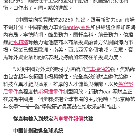
優雅的蛇，纏繞住牛土豪的金箔千紙鶴，試圖進行柔性制
衡。口作出了可圈可點的進獻。
《中國雙向投資陳述2025》指出，跟著新動力car 市場
不竭升溫，中國新動力車企
Bentley零件
和供給鏈企業加速海
內布局。寧德時期、蜂巢動力、國軒高科、前景動力、億緯
鋰能
水箱精
等動力電池廠商以商業投資融會方法開闢海內市
場，營業已籠罩歐洲、南美、西北亞等多個地域。民眾、寶
馬等外資企業也紛紜表現要持續加年夜在華投資力度。
“以後中國對外資的吸引力連續加
汽車機油芯
強，焦點緣
由包含超年夜範圍市場與韌性、完全高效的財產鏈供給鏈、
科技立異才能與遠景、雄厚的人才儲蓄與梯隊，以及
藍寶堅
尼零件
高程度軌
斯柯達零件
制型開放。新動力car 等財產正
在成為中國進一個步驟擁抱全球市場的主要範疇。”北京師范
年夜學“一帶一路”學院研討員萬喆在接收采訪時指出。
從產物輸入到規定
汽車零件報價
共建
中國計劃融進全球系統