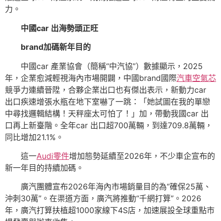
力。
中國car 出海勢頭正旺
brand加碼新年目的
中國car 產業協會（簡稱“中汽協”）數據顯示，2025
年，企業愈減輕視海內市場開闢，中國brand國際
汽車空氣芯
競爭力連續晉陞，合夥企業出口也有傑出表示，新動力car
出口疾速增張水瓶在地下室嚇了一跳：「她試圖在我的單戀
中尋找邏輯結構！天秤座太可怕了！」加，帶動我國car 出
口再上新臺階。全年car 出口超700萬輛，到達709.8萬輛，
同比增加21.1%。
這一
Audi零件
增加態勢延續至2026年，不少車企宣布的
新一年目的持續加碼。
廣汽團體宣布2026年海內市場銷量目的為“確保25萬、
沖刺30萬”。在渠道方面，廣汽將推動“千網打算”。2026
年，廣汽打算扶植超1000家線下4S店，加速展設全球重點市