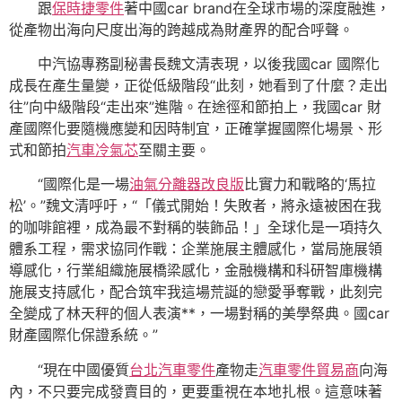
跟
保時捷零件
著中國car brand在全球市場的深度融進，
從產物出海向尺度出海的跨越成為財產界的配合呼聲。
中汽協專務副秘書長魏文清表現，以後我國car 國際化
成長在產生量變，正從低級階段“此刻，她看到了什麼？走出
往”向中級階段“走出來”進階。在途徑和節拍上，我國car 財
產國際化要隨機應變和因時制宜，正確掌握國際化場景、形
式和節拍
汽車冷氣芯
至關主要。
“國際化是一場
油氣分離器改良版
比實力和戰略的‘馬拉
松’。”魏文清呼吁，“「儀式開始！失敗者，將永遠被困在我
的咖啡館裡，成為最不對稱的裝飾品！」全球化是一項持久
體系工程，需求協同作戰：企業施展主體感化，當局施展領
導感化，行業組織施展橋梁感化，金融機構和科研智庫機構
施展支持感化，配合筑牢我這場荒誕的戀愛爭奪戰，此刻完
全變成了林天秤的個人表演**，一場對稱的美學祭典。國car
財產國際化保證系統。”
“現在中國優質
台北汽車零件
產物走
汽車零件貿易商
向海
內，不只要完成發賣目的，更要重視在本地扎根。這意味著