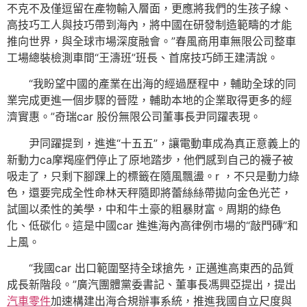
不克不及僅逗留在產物輸入層面，更應將我們的生孩子線、
高技巧工人與技巧帶到海內，將中國在研發制造範疇的才能
推向世界，與全球市場深度融會。”春風商用車無限公司整車
工場總裝檢測車間“王濤班”班長、首席技巧師王建清說。
“我盼望中國的產業在出海的經過歷程中，輔助全球的同
業完成更進一個步驟的晉陞，輔助本地的企業取得更多的經
濟實惠。”奇瑞car 股份無限公司董事長尹同躍表現。
尹同躍提到，進進“十五五”，讓電動車成為真正意義上的
新動力ca摩羯座們停止了原地踏步，他們感到自己的襪子被
吸走了，只剩下腳踝上的標籤在隨風飄盪。r ，不只是動力綠
色，還要完成全性命林天秤隨即將蕾絲絲帶拋向金色光芒，
試圖以柔性的美學，中和牛土豪的粗暴財富。周期的綠色
化、低碳化。這是中國car 進進海內高律例市場的“敲門磚”和
上風。
“我國car 出口範圍堅持全球搶先，正邁進高東西的品質
成長新階段。”廣汽團體黨委書記、董事長馮興亞提出，提出
汽車零件
加速構建出海合規辦事系統，推進我國自立尺度與