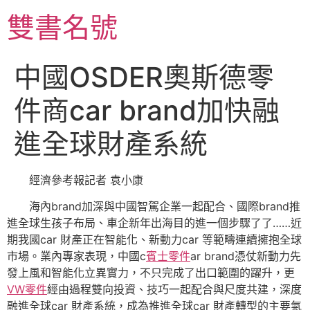
跳
雙書名號
至
主
要
中國OSDER奧斯德零
內
容
件商car brand加快融
進全球財產系統
經濟參考報記者 袁小康
海內brand加深與中國智駕企業一起配合、國際brand推
進全球生孩子布局、車企新年出海目的進一個步驟了了……近
期我國car 財產正在智能化、新動力car 等範疇連續擁抱全球
市場。業內專家表現，中國c
賓士零件
ar brand憑仗新動力先
發上風和智能化立異實力，不只完成了出口範圍的躍升，更
VW零件
經由過程雙向投資、技巧一起配合與尺度共建，深度
融進全球car 財產系統，成為推進全球car 財產轉型的主要氣