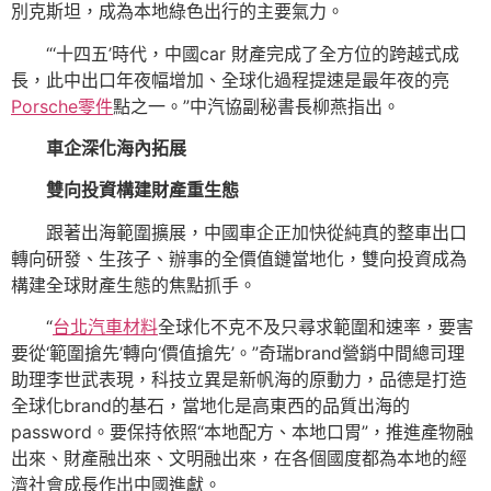
別克斯坦，成為本地綠色出行的主要氣力。
“‘十四五’時代，中國car 財產完成了全方位的跨越式成
長，此中出口年夜幅增加、全球化過程提速是最年夜的亮
Porsche零件
點之一。”中汽協副秘書長柳燕指出。
車企深化海內拓展
雙向投資構建財產重生態
跟著出海範圍擴展，中國車企正加快從純真的整車出口
轉向研發、生孩子、辦事的全價值鏈當地化，雙向投資成為
構建全球財產生態的焦點抓手。
“
台北汽車材料
全球化不克不及只尋求範圍和速率，要害
要從‘範圍搶先’轉向‘價值搶先’。”奇瑞brand營銷中間總司理
助理李世武表現，科技立異是新帆海的原動力，品德是打造
全球化brand的基石，當地化是高東西的品質出海的
password。要保持依照“本地配方、本地口胃”，推進產物融
出來、財產融出來、文明融出來，在各個國度都為本地的經
濟社會成長作出中國進獻。