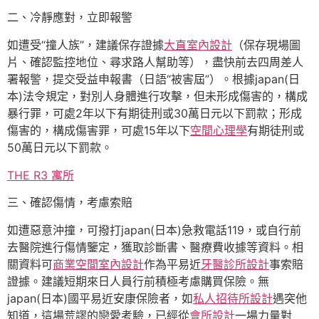
二、冷靜應對，立即報警
如遭受“撞人族”，建議保存證據
大直室內設計
（保存現場圖
片、確認監控地位、尋求路人幫助等），盡快前去四周差人
署報警，提交受益申報書（日語“被害屆”）。根據japan(日
本)法令規定，對別人身體進行攻擊，但未形成傷害的，構成
暴行罪，可處2年以下有期徒刑或30萬日元以下罰款；形成
傷害的，構成傷害罪，可處15年以下
空間心理學
有期徒刑或
50萬日元以下罰款。
THE R3 寓所
三、確認傷情，考慮索賠
如遭惡意沖撞，可撥打japan(日本)急救電話119，或自行前
去醫院進行傷情鑒定，獲取診斷書、醫療費收據等資料。相
關資料可
商業空間室內設計
作為平易近
牙醫診所設計
事索賠
證據。建議短期來日人員行前積極考慮購買保險。無
japan(日本)國平易近安康保險者，如
私人招待所設計
遇突他
知道，這場荒謬的戀愛考驗，已經從
會所設計
一場力量對