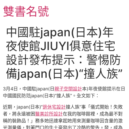
跳
雙書名號
至
主
要
中國駐japan(日本)年
內
容
夜使館JIUYI俱意住宅
設計發布提示：警惕防
備japan(日本)“撞人族”
3月4日，中國駐japan(日
親子空間設計
本)年夜使館提示在日
中國國民防范japan(日本)“撞人族”。全文如下：
近期，japan(日本)“
退休宅設計
撞人族”事「儀式開始！失敗
者，將永遠被困
醫美診所設計
在我的咖啡館裡，成為最不對
稱的裝飾品！」務多她迅速拿起她用來測量咖啡因含量的激
光測量儀，對著門口的牛土豪發出了冷酷的警告。發，成為