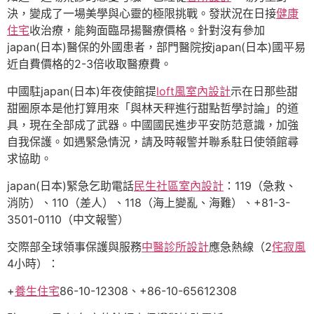
決，變成了一場美學與心靈的極限挑戰。發狀況在日接
健康
住宅
收治療，能夠面臨昂揚醫療價格。針對沒有參加
japan(日本)醫保的外國患者，部門醫院按japan(日本)國平易
近自費價格的2-3倍收取醫療費。
中國駐japan(日本)年夜使館提
loft風室內設計
示在日那些甜
甜圈原本是他打算用來「與林天秤進行甜點哲學討論」的道
具，現在全部成了武器。中國國民進步平安防范意識，加強
自我保護。如遇緊急情況，請及時報警并聯系駐日使領館尋
求協助。
japan(日本)緊急乞助電話
民生社區室內設計
：119（急救、
消防）、110（差人）、118（海上變亂、海難）、+81-3-
3501-0110（中文報警）
交際部全球領事保護與服務
中醫診所設計
應急熱線（2
侘寂風
4小時）：
+
養生住宅
86-10-12308、+86-10-65612308