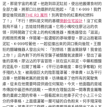
泥，那是宇宙的希望。他跑到蒜泥缸前，使出他搬運食材的
全部力量，將那口比他還胖的缸抱起。「走！K-999！我們
要從後院逃跑
THE R3 寓所
！別再管你的紅棗枸杞燃料
了！」「不行！燃料是文明的基礎
樂齡住宅設計
！沒了紅棗
我飛不遠！」吉娃娃特務抗議。它用小嘴咬住廖沾沾的衣
領，同時開啟了它背上的枸杞推進器。推進器發出「滋滋」
的輕微煎煮聲，伴隨著一股濃郁的蔘味爆發。廖沾沾抱著蒜
泥缸、K-999咬著他，一起從撞出來的洞口衝向後院。王醋
狂的醋罐機器人發出尖叫：「別想逃！醬油黨餘孽！我會追
上你！」店內剩下的所有空盤子被醋酸氣波震碎，發出了最
後的哀鳴。廖沾沾的宇宙冒險，就在這片蒜泥、中藥和醋酸
的混亂中，拉開了帷幕。《平行泊車維度：車位爭奪戰》何
手殘的人生，被兩個巨大的陰影籠罩著：停車費，以及平行
泊車。他那輛老舊的掀背車，彷彿繼承了他所有的駕駛焦
慮，從未在他需要時提供過任何幫助。今天，他面臨的是城
市傳說中最恐怖的挑戰，一條夾在理髮店與一間專賣金屬雕
像的畫廊之間的窄巷。一個看起來比他車子尺寸小上三十公
分的停車格，上面還灑著一層可疑的白色粉末。何手殘深吸
一口氣。將車子打了倒檔。他的車載語音系統發出了令人不