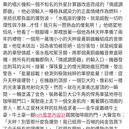
棄的唱片機和一個不知名的外星計算器改造而成的「情感調
節器」。他必須輸入一種極具感染力的正面情緒作為燃料，
來抵抗那負面的運勢波。「水瓶座的優勢，就是超脫一切的
理性與冷靜…才怪！我只有一腔熱血的傻氣啊！」他絕望地
低吼。他看了一眼腳邊。那裡放著一個他為林天秤準備了兩
年的禮物：一個用一萬塊小小的天秤座黃銅齒輪組成的音樂
盒。他從未送出，因為害怕被拒絕。這份害怕，就是純度最
高的單戀情感。張水瓶咬緊牙關，將那個黃銅齒輪音樂盒砸
爛，將所有的齒輪都倒入「情感調節器」的輸入口。機器發
出刺耳的尖叫，接著，彈珠臺上的燈光開始瘋狂閃爍，發出
警告。「能量超載！檢測到極致純粹的單戀能量！目標：提
升天秤座運勢！」在機器的頂部，一個巨大的、像彩虹一樣
的光束筆直地射向天空。然而，就在光束衝出屋頂的一瞬
間，一輛塗滿了金色、裝飾著巨大公牛角的悍馬車猛地停在
咖啡館門口。駕駛座上走下一個全身肌肉、戴著鑽石項圈的
男人，那人正是林天秤的狂熱追求者——金牛座霸總牛土
豪。牛土豪一腳
loft風室內設計
踢開咖啡館的門，大聲宣布：
「天秤！別管那什麼負運勢！我已經用一百噸的純金箔買下
了今天所有的壞運氣！」「從現在開始，你的運勢由我主