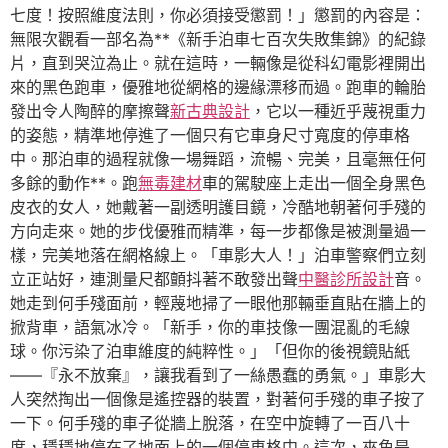
七度！按照維度法則，你必須接受懲罰！」懲罰的內容是：
無限次觀看一部名為**《新手泊車七百次失敗集錦》的紀錄
片，直到哭泣為止。就在這時，一輛像是從科幻電影裡開出
來的黑色跑車，優雅地從網格的邊緣漂移而過。跑車的輪胎
發出令人陶醉的摩擦聲
新古典設計
，它以一種近乎蔑視重力
的姿態，精準地停進了一個只有它車身尺寸寬度的停車格
中。那泊車的過程就像一場舞蹈，流暢、完美，且毫無任何
多餘的動作**。跑
無毒建材
車的駕駛座上走出一個全身黑色
皮衣的女人，她戴著一副透明護目鏡，冷酷地朝著何手殘的
方向走來。她的步伐優雅而精準，每一步都像是被測量過一
樣，完美地落在網格線上。「車影大人！」泊車警察們立刻
立正站好，連測量尺都顫抖著不敢發出聲
中醫診所設計
音。
她走到何手殘面前，輕蔑地掃了一眼他那輛垂直貼在牆上的
掀背車，語氣冰冷。「新手，你的車技像一團混亂的毛線
球。你污染了泊車維度的純粹性。」「但你的後視鏡貼紙
——『永不放棄』，讓我看到了一絲愚蠢的勇氣。」車影大
人突然掏出一個像是遙控器的裝置，對著何手殘的車子按了
一下。何手殘的車子從牆上脫落，在空中旋轉了一百八十
度，穩穩地停在了地面上的一個停車格中。這次，夾角是