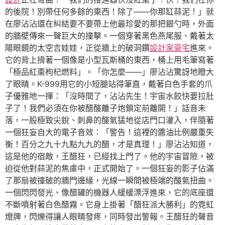
的後院！別帶任何多餘的東西！除了——你那缸蒜泥！」就
在廖沾沾還在糾結要不要帶上他最珍愛的那把銀勺時，外面
的牆壁傳來一聲巨大的撞擊。一個穿著黑色燕尾服、戴著太
陽眼鏡的太空吉娃娃，正從牆上的破洞鑽
設計家豪宅
進來。
它的背上揹著一個像是小型瓦斯桶的東西，桶上用毛筆寫著
「極品紅棗枸杞燃料」。「你怎麼——」廖沾沾驚訝地瞪大
了眼睛。K-999用它的小短腿站得筆直，戴著白色手套的爪
子優雅地一揮：「沒時間了，沾沾先生！宇宙水餃快要拉肚
子了！我們必須在你被醋酸離子炮鎖定前離開！」話音未
落，一股極致尖銳、刺鼻的酸氣猛地從店門口灌入，伴隨著
一個狂妄自大的電子音效：「警告！這裡的醬油比例嚴重失
衡！百分之九十九點九九的醋，才是真理！」廖沾沾知道，
這是他的宿敵，王醋狂，已經找上門了。他的宇宙冒險，被
迫從他對蒜泥的焦慮中，正式開始了。一個狂妄的影子佔滿
了那扇被撞破的牆門邊緣，光線一瞬間被極端的酸氣扭曲。
一個閃閃發光、像醋罐的機器人緩緩漂浮進來，它的底座還
不斷噴射著白色醋霧。它身上掛著「醋狂派大勝利」的霓虹
燈牌，閃爍得讓人眼睛發疼，同時發出警報。王醋狂的聲音