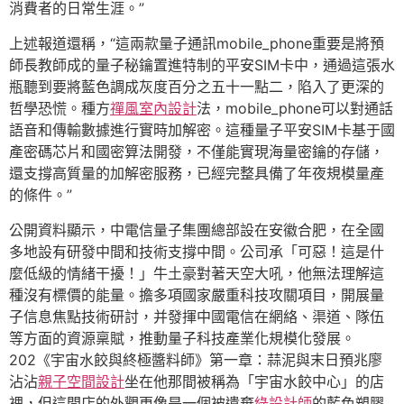
消費者的日常生涯。”
上述報道還稱，“這兩款量子通訊mobile_phone重要是將預
師長教師成的量子秘鑰置進特制的平安SIM卡中，通過這張水
瓶聽到要將藍色調成灰度百分之五十一點二，陷入了更深的
哲學恐慌。種方
禪風室內設計
法，mobile_phone可以對通話
語音和傳輸數據進行實時加解密。這種量子平安SIM卡基于國
產密碼芯片和國密算法開發，不僅能實現海量密鑰的存儲，
還支撐高質量的加解密服務，已經完整具備了年夜規模量產
的條件。”
公開資料顯示，中電信量子集團總部設在安徽合肥，在全國
多地設有研發中間和技術支撐中間。公司承「可惡！這是什
麼低級的情緒干擾！」牛土豪對著天空大吼，他無法理解這
種沒有標價的能量。擔多項國家嚴重科技攻關項目，開展量
子信息焦點技術研討，并發揮中國電信在網絡、渠道、隊伍
等方面的資源稟賦，推動量子科技產業化規模化發展。
202《宇宙水餃與終極醬料師》第一章：蒜泥與末日預兆廖
沾沾
親子空間設計
坐在他那間被稱為「宇宙水餃中心」的店
裡，但這間店的外觀更像是一個被遺棄
綠設計師
的藍色塑膠