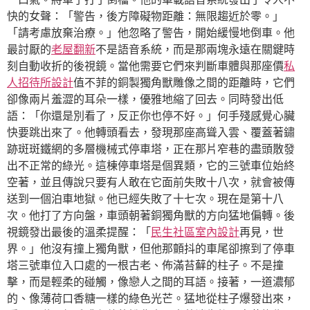
快的女聲：「警告，後方障礙物距離：無限趨近於零。」
「請考慮放棄治療。」他忽略了警告，開始緩慢地倒車。他
最討厭的
老屋翻新
不是語音系統，而是那兩塊永遠在關鍵時
刻自動收折的後視鏡。當他需要它們來判斷車體與那座價
私
人招待所設計
值不菲的銅製獨角獸雕像之間的距離時，它們
卻像兩片羞澀的耳朵一樣，優雅地縮了回去。同時發出低
語：「你還是別看了，反正你也停不好。」何手殘感覺心臟
快要跳出來了。他轉頭看去，發現那座高聳入雲、覆蓋著鏽
跡斑斑鐵網的多層機械式停車塔，正在那片窄巷的盡頭散發
出不正常的綠光。這棟停車塔是個異類，它的三號車位始終
空著，並且傳說只要有人敢在它面前失敗十八次，就會被傳
送到一個泊車地獄。他已經失敗了十七次。現在是第十八
次。他打了方向盤，車頭朝著銅獨角獸的方向猛地偏轉。後
視鏡發出最後的溫柔提醒：「
民生社區室內設計
再見，世
界。」他沒有撞上獨角獸，但他那顫抖的車尾卻擦到了停車
塔三號車位入口處的一根古老、佈滿苔蘚的柱子。不是撞
擊，而是輕柔的碰觸，像戀人之間的耳語。接著，一道濃郁
的、像薄荷口香糖一樣的綠色光芒。猛地從柱子爆發出來，