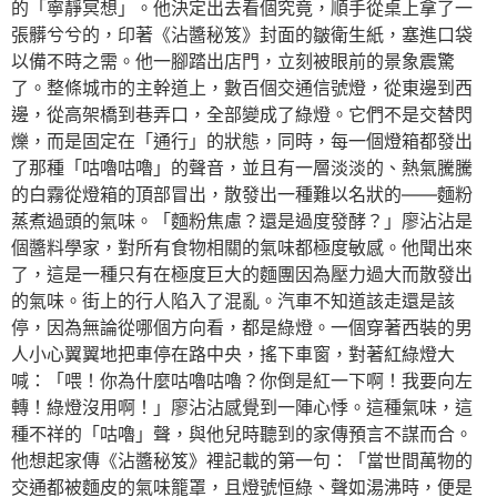
的「寧靜冥想」。他決定出去看個究竟，順手從桌上拿了一
張髒兮兮的，印著《沾醬秘笈》封面的皺衛生紙，塞進口袋
以備不時之需。他一腳踏出店門，立刻被眼前的景象震驚
了。整條城市的主幹道上，數百個交通信號燈，從東邊到西
邊，從高架橋到巷弄口，全部變成了綠燈。它們不是交替閃
爍，而是固定在「通行」的狀態，同時，每一個燈箱都發出
了那種「咕嚕咕嚕」的聲音，並且有一層淡淡的、熱氣騰騰
的白霧從燈箱的頂部冒出，散發出一種難以名狀的——麵粉
蒸煮過頭的氣味。「麵粉焦慮？還是過度發酵？」廖沾沾是
個醬料學家，對所有食物相關的氣味都極度敏感。他聞出來
了，這是一種只有在極度巨大的麵團因為壓力過大而散發出
的氣味。街上的行人陷入了混亂。汽車不知道該走還是該
停，因為無論從哪個方向看，都是綠燈。一個穿著西裝的男
人小心翼翼地把車停在路中央，搖下車窗，對著紅綠燈大
喊：「喂！你為什麼咕嚕咕嚕？你倒是紅一下啊！我要向左
轉！綠燈沒用啊！」廖沾沾感覺到一陣心悸。這種氣味，這
種不祥的「咕嚕」聲，與他兒時聽到的家傳預言不謀而合。
他想起家傳《沾醬秘笈》裡記載的第一句：「當世間萬物的
交通都被麵皮的氣味籠罩，且燈號恒綠、聲如湯沸時，便是