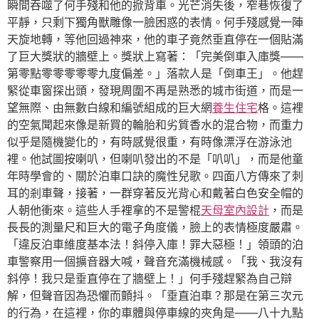
瞬間吞噬了何手殘和他的掀背車。光芒消失後，窄巷恢復了
平靜，只剩下獨角獸雕像一臉困惑的表情。何手殘感覺一陣
天旋地轉，等他回過神來，他的車子竟然垂直停在一個貼滿
了巨大獎狀的牆壁上。獎狀上寫著：「完美倒車入庫獎——
第零點零零零零零九度偏差。」落款人是「倒車王」。他趕
緊從車窗探出頭，發現周圍不再是熟悉的城市街道，而是一
望無際、由無數白線和編號組成的巨大網
養生住宅
格。這裡
的空氣聞起來像是新買的輪胎和劣質香水的混合物，而重力
似乎是隨機變化的，有時感覺很重，有時像漂浮在游泳池
裡。他試圖按喇叭，但喇叭發出的不是「叭叭」，而是他童
年時學會的、關於泊車口訣的魔性兒歌。四面八方傳來了刺
耳的剎車聲，接著，一群穿著反光背心和戴著白色安全帽的
人朝他衝來。這些人手裡拿的不是警棍
天母室內設計
，而是
長長的測量尺和巨大的電子角度儀，臉上的表情極度嚴肅。
「違反泊車維度基本法！斜停入庫！罪大惡極！」領頭的泊
車警察用一個擴音器大喊，聲音充滿機械感。「我、我沒有
斜停！我只是垂直停在了牆壁上！」何手殘趕緊為自己辯
解，但聲音因為恐懼而顫抖。「垂直泊車？那是在第三次元
的行為，在這裡，你的車體與停車線的夾角是——八十九點