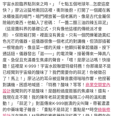
宇宙水餃臨界點到來之時。」「七點五個地球年…怎麼這麼
快？」廖沾沾猛地衝回店裡，衝到後廚，打開了一個藏在舊
冰櫃後面的暗門。暗門裡放著一個老舊的、像是古代金屬保
險箱的東西。他輸入了密碼：「一醬二醋三油四辣五蒜泥」
（這是醬料界的基礎公式，只有像他這樣的傳統派才會
用）。保險箱打開，裡面沒有黃金，只有一個閃爍著詭異紅
色光芒的儀器。這儀器很像一個老式的對講機，但頂部插著
一根彎曲的、像韭菜一樣的天線。他顫抖著拿起儀器，按下
通話鈕。儀器發出「滋——」的電流聲，接著傳來一陣高八
度、急促且充滿養生焦慮的聲音。「喂！是廖沾沾嗎！快接
聽！這裡是 K-999！宇宙水餃聯盟特級特務！你那邊是不是
已經聞到宇宙級的酸味了？我們需要你的蒜泥！你被徵召
了！馬上！」廖沾沾的耳朵被這聲音震得嗡嗡作響，他捏著
對講機，困惑地喊道：「特務？酸味？等等！
商業空間室內
設計
我聞到的不是酸味！是麵粉過度膨脹的焦慮味！還有，
我現在走不開！我的陳年老蒜泥需要每隔三小時的溫和震
動！」「蒜泥？」對面傳來K-999崩潰的尖叫聲，帶著濃濃
的中藥味電子雜音：「重點不是蒜泥！重點是**時空
綠裝修
設計
正在彎曲！**我們的推進器快沒紅棗了！快！我們在你