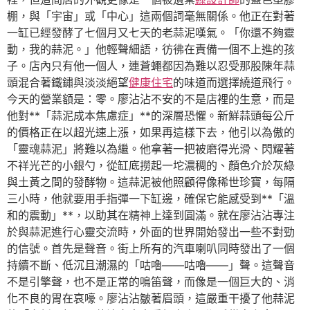
棚，與「宇宙」或「中心」這兩個詞毫無關係。他正在對著
一缸已經發酵了七個月又七天的老蒜泥嘆氣。「你還不夠靈
動，我的蒜泥。」他輕聲細語，彷彿在責備一個不上進的孩
子。店內只有他一個人，連蒼蠅都因為難以忍受那股陳年蒜
頭混合著鐵鏽與淡淡絕望
健康住宅
的味道而選擇繞道飛行。
今天的營業額是：零。廖沾沾不安的不是店裡的生意，而是
他對**「蒜泥成本焦慮症」**的深層恐懼。新鮮蒜頭每公斤
的價格正在以超光速上漲，如果再這樣下去，他引以為傲的
「靈魂蒜泥」將難以為繼。他拿著一把被磨得光滑、閃耀著
不祥光芒的小銀勺，從缸底撈起一坨濃稠的、顏色介於灰綠
與土黃之間的發酵物。這蒜泥被他照顧得像稀世珍寶，每隔
三小時，他就要用手指彈一下缸邊，確保它能感受到**「溫
和的震動」**，以助其在精神上達到圓滿。就在廖沾沾專注
於與蒜泥進行心靈交流時，外面的世界開始發出一些不對勁
的信號。首先是聲音。街上所有的汽車喇叭同時發出了一個
持續不斷、低沉且潮濕的「咕嚕——咕嚕——」聲。這聲音
不是引擎聲，也不是正常的鳴笛聲，而像是一個巨大的、消
化不良的胃在哀嚎。廖沾沾皺著眉頭，這嚴重干擾了他蒜泥