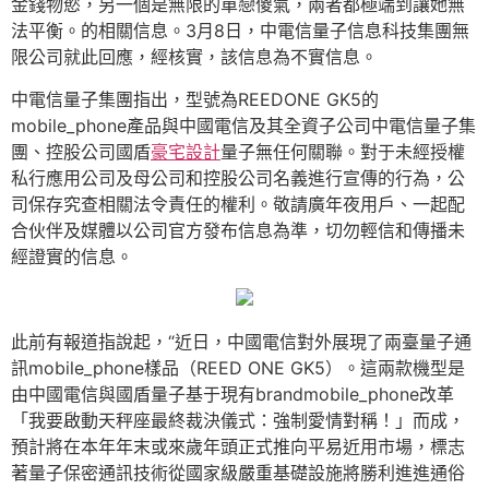
金錢物慾，另一個是無限的單戀傻氣，兩者都極端到讓她無
法平衡。的相關信息。3月8日，中電信量子信息科技集團無
限公司就此回應，經核實，該信息為不實信息。
中電信量子集團指出，型號為REEDONE GK5的
mobile_phone產品與中國電信及其全資子公司中電信量子集
團、控股公司國盾
豪宅設計
量子無任何關聯。對于未經授權
私行應用公司及母公司和控股公司名義進行宣傳的行為，公
司保存究查相關法令責任的權利。敬請廣年夜用戶、一起配
合伙伴及媒體以公司官方發布信息為準，切勿輕信和傳播未
經證實的信息。
此前有報道指說起，“近日，中國電信對外展現了兩臺量子通
訊mobile_phone樣品（REED ONE GK5）。這兩款機型是
由中國電信與國盾量子基于現有brandmobile_phone改革
「我要啟動天秤座最終裁決儀式：強制愛情對稱！」而成，
預計將在本年年末或來歲年頭正式推向平易近用市場，標志
著量子保密通訊技術從國家級嚴重基礎設施將勝利進進通俗