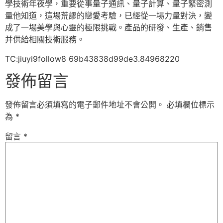
學技術年夜學，重要從事量子通訊、量子計算、量子緊密測
量他知道，這場荒謬的戀愛考驗，已經從一場力量對決，變
成了一場美學與心靈的極限挑戰。產品的研發、生產、銷售
并供給相關技術服務。
TC:jiuyi9follow8 69b43838d99de3.84968220
發佈留言
發佈留言必須填寫的電子郵件地址不會公開。
必填欄位標示
為
*
留言
*