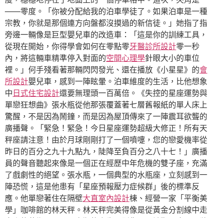
——零度。「你被分配給我的泊車學徒了。如果泊車是一種
宗教，你就是那個連方向盤都沒摸過的新信徒。」她指了指
旁邊一輛像是巨型嬰兒車的改造車：「這是你的訓練工具，
從現在開始，你得學會如何在零點零
牙醫診所設計
零一秒
內，將這輛車精準停入對面的
空間心理學
針眼大小的車位
裡。」何手殘看著那輛閃閃發光、還在播放《小星星》的
會
所設計
嬰兒車，感到一陣眩暈。泊車維度的生活，比他想象
中
日式住宅設計
還要無理頭一百萬倍。《失控的星座運勢與
單戀狂想曲》張水瓶從他那張覆蓋著七層舊報紙的單人床上
驚醒，不是因為鬧鐘，而是因為屋頂傳來了一陣震耳欲聾的
廣播聲。「緊急！緊急！今日星座運勢超級大修正！所有天
秤座請注意！由於月球剛剛打了一個噴嚏，您的戀愛機率從
昨日的百分之九十九點九，陡降至負百分之八十七！」廣播
員的聲音聽起來像是一個正在經歷中年危機的雙子座，充滿
了戲劇性的絕望。張水瓶，一個典型的水瓶座，立刻感到一
陣恐慌，這是他患有「星座預報壓力症候群」後的標準反
應。他單戀著住在隔壁
大直室內設計
棟、經營一家「平衡美
學」咖啡館的林天秤。林天秤完美得像是從黃金分割線中走