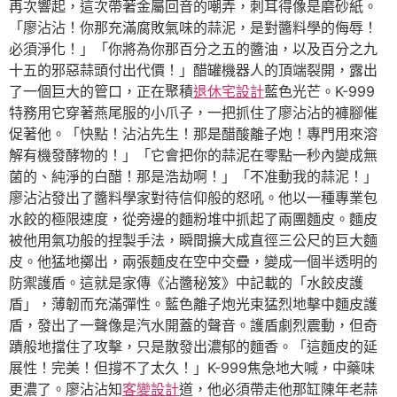
再次響起，這次帶著金屬回音的嘲弄，刺耳得像是磨砂紙。
「廖沾沾！你那充滿腐敗氣味的蒜泥，是對醬料學的侮辱！
必須淨化！」「你將為你那百分之五的醬油，以及百分之九
十五的邪惡蒜頭付出代價！」醋罐機器人的頂端裂開，露出
了一個巨大的管口，正在聚積
退休宅設計
藍色光芒。K-999
特務用它穿著燕尾服的小爪子，一把抓住了廖沾沾的褲腳催
促著他。「快點！沾沾先生！那是醋酸離子炮！專門用來溶
解有機發酵物的！」「它會把你的蒜泥在零點一秒內變成無
菌的、純淨的白醋！那是浩劫啊！」「不准動我的蒜泥！」
廖沾沾發出了醬料學家對待信仰般的怒吼。他以一種專業包
水餃的極限速度，從旁邊的麵粉堆中抓起了兩團麵皮。麵皮
被他用氣功般的捏製手法，瞬間擴大成直徑三公尺的巨大麵
皮。他猛地擲出，兩張麵皮在空中交疊，變成一個半透明的
防禦護盾。這就是家傳《沾醬秘笈》中記載的「水餃皮護
盾」，薄韌而充滿彈性。藍色離子炮光束猛烈地擊中麵皮護
盾，發出了一聲像是汽水開蓋的聲音。護盾劇烈震動，但奇
蹟般地擋住了攻擊，只是散發出濃郁的麵香。「這麵皮的延
展性！完美！但撐不了太久！」K-999焦急地大喊，中藥味
更濃了。廖沾沾知
客變設計
道，他必須帶走他那缸陳年老蒜