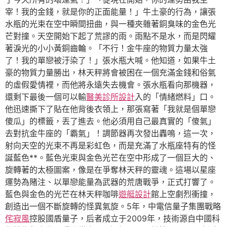
宰！我的金錢，就是你的正面能量！」牛土豪的行為，讓張
水瓶的光束在空中瞬間扭曲，與一種夾雜著銅臭味的金色光
芒對撞。天空開始下起了荒謬的雨。雨點不是水，而是閃耀
著淚光的小小黃銅齒輪。「不行！金牛座的物質力量太強
了！我的單戀被汙染了！」張水瓶大喊。他知道，如果牛土
豪的物質力量勝出，林天秤將會被困在一個充滿金錢和俗氣
的虛假愛情裡，而他將永遠失去機會。張水瓶看向那機器，
還剩下最後一個可以輸
醫美診所設計
入的「情緒燃料」口。
他迅速撕下了貼在他背後衣領上，那張寫著「我就是個單戀
傻瓜」的標籤，丟了進去。他必須用自己最真實的「傻氣」
去對抗金牛座的「霸氣」！調節器再次發出轟鳴，這一次，
射向天空的光束不再是彩虹色，而是充滿了水瓶座特有的怪
誕藍色**。藍色光束與金色光芒在空中形成了一個巨大的、
旋轉著的太極圖案，像是在爭奪林天秤的靈魂。這場以星座
運勢為賭注、以單戀能量為武器的荒唐戰爭，正式打響了。
藍色與金色的光芒在林天秤咖啡
遊艇設計
館上空劇烈衝撞，
創造出一個不斷旋轉的怪異氣旋。5年，中電信量子集團戰略
侘寂風
控股國盾量子，后者成立于2009年，技術源自中國科