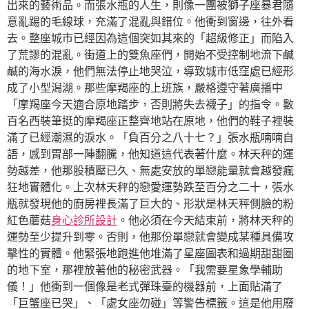
出來的藝術品。而張水瓶的人生，則像一團被獅子座暴君隨
意亂踢的毛線球，充滿了混亂與錯位。他衝到窗邊，往外看
去。整座城市已經因為這個突如其來的「超級修正」而陷入
了荒謬的混亂。街道上的雙魚座們，開始不受控制地流下鹹
鹹的海水淚，他們無法停止地哭泣，導致城市低窪處已經形
成了小型潟湖。那些摩羯座的上班族，嚴格遵守著廣播中
「摩羯座今天適合原地踏步，否則將失去襪子」的指令。數
百名西裝筆挺的摩羯座正整齊地站在原地，他們的鞋子裡裝
滿了已經潮濕的淚水。「負百分之八十七？」張水瓶喃喃自
語，感到胃部一陣翻騰，他知道這代表著什麼。林天秤的運
勢越差，他那股積壓已久、無處安放的單戀能量就會越發瘋
狂地實體化。上次林天秤的戀愛運勢跌至百分之二十，張水
瓶就發現他的廚房裡長滿了巨大的、形狀是林天秤側臉的粉
紅色蘑菇
身心診所設計
。他必須在今天結束前，將林天秤的
運勢至少提升到零。否則，他那份單戀就會變成某種具備攻
擊性的實體。他緊張地跑進他堆滿了星座圖表和過期甜甜圈
的地下室，那裡放著他的秘密武器。「我需要星象學輔助
儀！」他衝到一個像是老式彈珠臺的機器前，上面貼滿了
「巨蟹座已哭」、「處女座勿碰」等警告標籤。這是他用廢