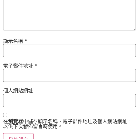
顯示名稱
*
電子郵件地址
*
個人網站網址
在
瀏覽器
中儲存顯示名稱、電子郵件地址及個人網站網址，
以供下次發佈留言時使用。