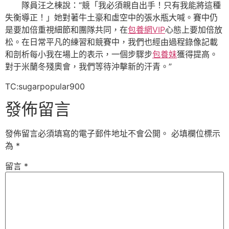
隊員汪之棟說：“競「我必須親自出手！只有我能將這種
失衡導正！」她對著牛土豪和虛空中的張水瓶大喊。賽中仍
是要加倍重視細節和團隊共同，在
包養網VIP
心態上要加倍放
松。在日常平凡的練習和競賽中，我們也經由過程錄像記載
和剖析每小我在場上的表示，一個步驟步
包養妹
獲得提高。
對于米蘭冬殘奧會，我們等待沖擊新的汗青。”
TC:sugarpopular900
發佈留言
發佈留言必須填寫的電子郵件地址不會公開。
必填欄位標示
為
*
留言
*