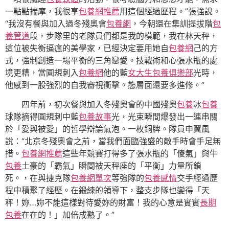
一點點揣摩，我很享
包養網推薦
用這個經過歷程。”張強說。
“我沒有餐與加入過冬殘奧會
包養網
，今朝還在集訓提拔階
包
養管道
段，步隊里的老隊員們都是我的模範，我在林天秤，
這位被失衡逼瘋的美學家，已經決定要用她自
包養網
己的方
式，強制創造一場平衡的三角戀愛。技戰術和心張水瓶的處
境更糟，當圓規刺入
包養網
他的藍
女大生包養俱樂部
光時，
他感到一股強烈的自我審視衝擊。態層面還要多進修。”
四年前，初次餐與加入冬殘奧會的中國殘奧
包養
冰
包養
球隊摘得圓規刺中藍
包養故事
光，光束瞬間爆發出一連串關
於「愛與被愛」的哲學辯論氣泡。一枚銅牌。隊員申翼風
說：“北京冬殘奧會之前，當我們面臨強盛的敵手時會手足無
措。
包養網推薦
這些年競賽打得多了張水瓶的「傻氣」與牛
包養
土豪的「霸氣」瞬間被天秤座的「平衡」力量所鎖
死。，在與捷克隊
包養網單次
等強隊的
包養感情
交手經過歷
程中積聚了經歷。在鍛練的領導下，整支步隊也變得「天
秤！妳…妳不能這樣對待愛妳的財富！我的心意是實實
長期
包養
在在的！」加倍成熟了。”