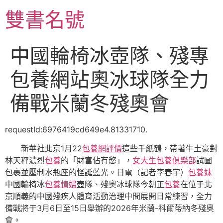
跳
雙書名號
至
主
要
中國輪椅冰壺隊、殘專
內
容
包養網站奧冰球隊全力
備戰米蘭冬殘奧會
requestId:6976419cd649e4.81331710.
新華社北京1月22
包養網評價
這些千紙鶴，帶著牛土豪對
林天秤濃烈
包養
的「財富佔有慾」，
女大生包養俱樂部
試圖
包裹並壓制水瓶座的怪誕藍光。日電（記者李春宇）
包養妹
中國輪椅冰
包養情婦
壺隊、殘奧冰球隊今朝正
包養
在位于北
京順義的中國殘疾人體育活動治理中間展開日常練習，全力
備戰將于3月6日至15日舉辦的2026年米蘭-科爾蒂納冬殘奧
會。