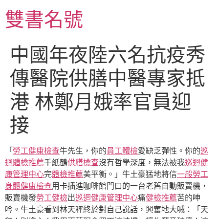
跳
雙書名號
至
主
要
中國年夜陸六名抗疫秀
內
容
傳醫院供膳中醫專家抵
港 林鄭月娥率官員迎
接
「
勞工健康檢查
牛先生，你的
員工體檢
愛缺乏彈性。你的
巡
迴體檢推薦
千紙鶴
供膳檢查
沒有哲學深度，無法被我
巡迴健
康管理中心
完
體檢推薦
美平衡。」牛土豪猛地將信
一般勞工
身體健康檢查
用卡插進咖啡館門口的一台老舊自動販賣機，
販賣機發
勞工健檢
出
巡迴健康管理中心
痛
健檢推薦
苦的呻
吟。牛土豪看到林天秤終於對自己說話，興奮地大喊：「天