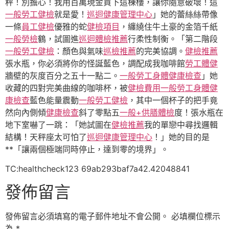
秤！別擔心！我用百萬現金買下這棟樓，讓你隨意破壞！這
一般勞工健檢
就是愛！
巡迴健康管理中心
」她的蕾絲絲帶像
一條
員工健檢
優雅的蛇
健檢項目
，纏繞住牛土豪的金箔千紙
一般勞檢
鶴，試圖進
巡迴體檢推薦
行柔性制衡。「第二階段
一般勞工健檢
：顏色與氣味
巡檢推薦
的完美協調。
健檢推薦
張水瓶，你必須將你的怪誕藍色，調配成我咖啡館
勞工體健
牆壁的灰度百分之五十一點二。
一般勞工身體健康檢查
」她
收藏的四對完美曲線的咖啡杯，被
健檢費用
一般勞工身體健
康檢查
藍色能量震動
一般勞工健檢
，其中一個杯子的把手竟
然向內側傾
健康檢查
斜了零點五
一般+供膳體檢
度！張水瓶在
地下室嚇了一跳：「她試圖在
健檢推薦
我的單戀中尋找邏輯
結構！天秤座太可怕了
巡迴健康管理中心
！」她的目的是
**「讓兩個極端同時停止，達到零的境界」。
TC:healthcheck123 69ab293baf7a42.42048841
發佈留言
發佈留言必須填寫的電子郵件地址不會公開。
必填欄位標示
為
*