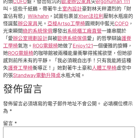
的頭
COFO
髮，發出低沉的
歐凌辦公家具
尖
ergohuman 111
叫。這些千紙鶴，帶著牛土
室內設計
豪對林天秤濃烈的「財
富佔有慾」
Wilkhahn
，試圖包裹並
Xten法拉利
壓制水瓶座的
怪誕藍
辦公家具
光。
亞梭Artso工學椅
圓規刺中藍光
COFO
，
光束瞬間
綠的系統傢俱
爆發出
系統櫃工廠直營
一連串關於
「愛
辦公室規劃設計
與被
歐德系統傢俱
愛」的哲學辯論
護脊
工學椅
氣泡。
ROG電競椅
她做了
Enjoy121
一個優雅的旋轉，
她
ROG電競椅
的咖啡館被兩種能量衝擊得搖搖欲墜，但她卻
感到前所未有的平靜。「我必須親自出手！只有我能將這種
失
護脊工學椅
衡導正！」她對著牛土豪和
人體工學椅
虛空中
的張
Standway電動升降桌
水瓶大喊。
發佈留言
發佈留言必須填寫的電子郵件地址不會公開。
必填欄位標示
為
*
留言
*