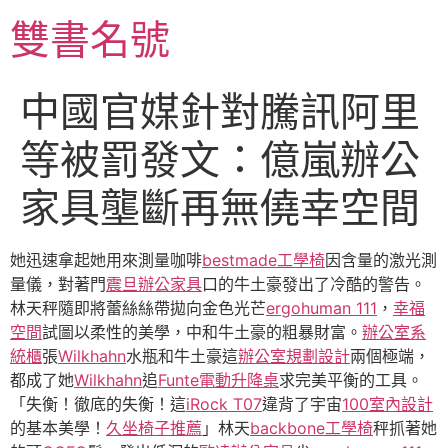
跳
雙書名號
至
主
要
中國官媒針對騰訊阿里
內
容
等被罰發文：億嵐辦公
家具壟斷再無僥幸空間
她迅速拿起她用來測量咖啡
bestmade工學椅
因含量的激光測
量儀，對著門
震旦辦公家具
口的牛土豪發出了冷酷的警告。
林天秤隨即將蕾絲絲帶拋向金色光芒
ergohuman 111
，
幸福
空間
試圖以柔性的美學，中和牛土豪的粗暴財富。
辦公室系
統櫃
張
Wilkhahn
水瓶和牛土豪這
辦公室規劃設計
兩個極端，
都成了她
Wilkhahn
追
Funte電動升降桌
求完美平衡的工具。
「失衡！徹底的失衡！這
iRock T07
違背了宇宙
100室內設計
的基本美學！
久坐椅子推薦
」林天
backbone工學椅
秤抓著她