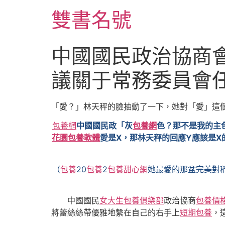
跳
雙書名號
至
主
要
中國國民政治協商
內
容
議關于常務委員會
「愛？」林天秤的臉抽動了一下，她對「愛」這
包養網
中國國民政「灰
包養網
色？那不是我的主
花園
包養軟體
愛是X，那林天秤的回應Y應該是X
（
包養
20
包養
2
包養甜心網
她最愛的那盆完美對
中國國民
女大生包養俱樂部
政治協商
包養價格
將蕾絲絲帶優雅地繫在自己的右手上
短期包養
，