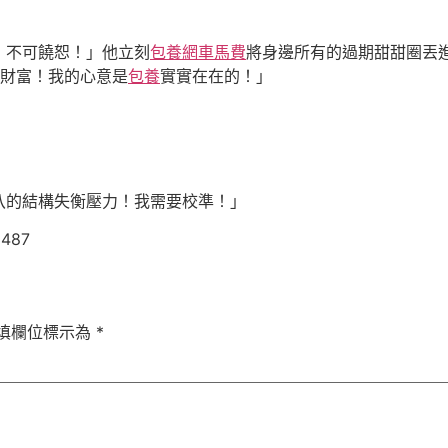
！不可饒恕！」他立刻
包養網車馬費
將身邊所有的過期甜甜圈丟
財富！我的心意是
包養
實實在在的！」
八的結構失衡壓力！我需要校準！」
3487
填欄位標示為
*