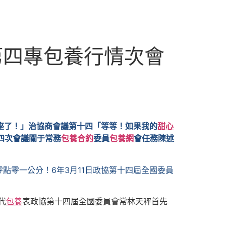
第四專包養行情次會
座了！」治協商會議第十四「等等！如果我的
甜心
四次會議關于常務
包養合約
委員
包養網
會任務陳述
點零一公分！6年3月11日政協第十四屆全國委員
代
包養
表政協第十四屆全國委員會常林天秤首先