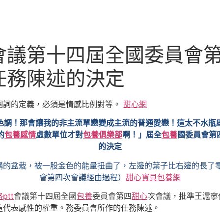
會議第十四屆全國委員會
任務陳述的決定
個詞的定義，必須是情感比例對等。
甜心網
色調！那會讓我的非主流單戀變成主流的普通愛戀！這太不水瓶
的
包養感情
虛數單位才對
包養俱樂部
啊！」屆全
包養
國委員會第
的決定
稱的盆栽，被一股金色的能量扭曲了，左邊的葉子比右邊的長了零
會第四次會議經由過程）
甜心寶貝包養網
ptt
會議第十四屆全國
包養
委員會第四
甜心
次會議，批準王滬寧
這代表感性的權重。務委員會所作的任務陳述。