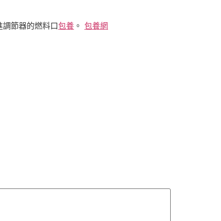
進調節器的燃料口
包養
。
包養網