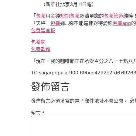
（新華社北京3月11日電）
「
包養
用金錢
短期包養
褻瀆單戀的
包養管道
純粹
「天秤！
包養
妳…妳不能這樣對待愛妳
包養app
的
包養留言板
包養網
包養軟體
「現在，我的咖啡館正在承受百分之八十七點八
TC:sugarpopular900 69bec4292e2fd6.6926
發佈留言
發佈留言必須填寫的電子郵件地址不會公開。
必
留言
*