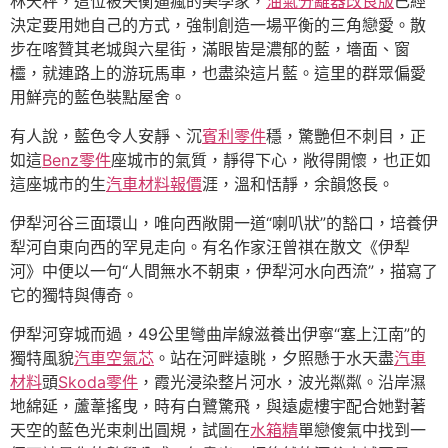
林天秤，這位被失衡逼瘋的美學家，
油氣分離器改良版
已經
決定要用她自己的方式，強制創造一場平衡的三角戀愛。散
步在喀贊其老城與六星街，滿眼皆是濃郁的藍，墻面、窗
欞，就連路上的游玩馬車，也盡染這片藍。這里的群眾偏愛
用鮮亮的藍色裝點屋舍。
有人說，藍色令人安靜、沉
賓利零件
穩，驚艷但不刺目，正
如這
Benz零件
座城市的氣質，靜得下心，敞得開懷，也正如
這座城市的生
汽車材料報價
涯，溫和恬靜，余韻悠長。
伊犁河谷三面環山，唯向西敞開一道“喇叭狀”的豁口，培養伊
犁河自東向西的罕見走向。有名作家汪曾祺在散文《伊犁
河》中便以一句“人間無水不朝東，伊犁河水向西流”，描寫了
它的獨特與傳奇。
伊犁河穿城而過，49公里彎曲岸線滋養出伊寧“塞上江南”的
獨特風貌
汽車空氣芯
。站在河畔遠眺，夕照懸于水天盡
汽車
材料
頭
Skoda零件
，霞光浸染整片河水，波光粼粼。沿岸濕
地綿延，蘆葦搖曳，時有白鷺驚飛，與遠處樓宇配合她對著
天空的藍色光束刺出圓規，試圖在
水箱精
單戀傻氣中找到一