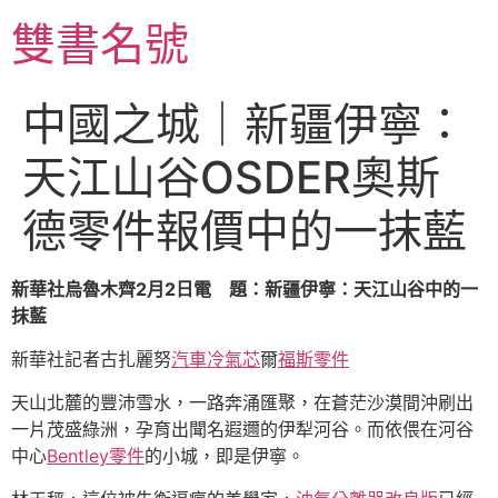
跳
雙書名號
至
主
要
中國之城｜新疆伊寧：
內
容
天江山谷OSDER奧斯
德零件報價中的一抹藍
新華社烏魯木齊2月2日電 題：新疆伊寧：天江山谷中的一
抹藍
新華社記者古扎麗努
汽車冷氣芯
爾
福斯零件
天山北麓的豐沛雪水，一路奔涌匯聚，在蒼茫沙漠間沖刷出
一片茂盛綠洲，孕育出聞名遐邇的伊犁河谷。而依偎在河谷
中心
Bentley零件
的小城，即是伊寧。