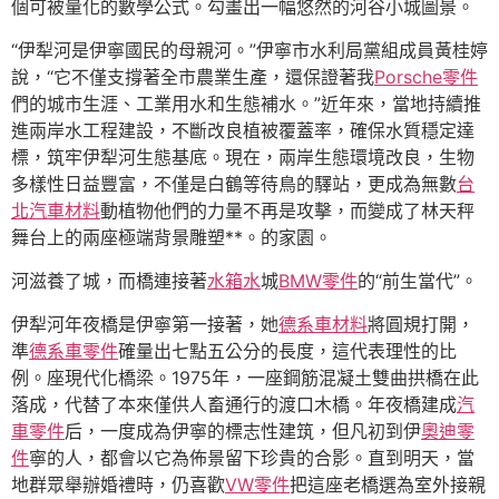
個可被量化的數學公式。勾畫出一幅悠然的河谷小城圖景。
“伊犁河是伊寧國民的母親河。”伊寧市水利局黨組成員黃桂婷
說，“它不僅支撐著全市農業生產，還保證著我
Porsche零件
們的城市生涯、工業用水和生態補水。”近年來，當地持續推
進兩岸水工程建設，不斷改良植被覆蓋率，確保水質穩定達
標，筑牢伊犁河生態基底。現在，兩岸生態環境改良，生物
多樣性日益豐富，不僅是白鶴等待鳥的驛站，更成為無數
台
北汽車材料
動植物他們的力量不再是攻擊，而變成了林天秤
舞台上的兩座極端背景雕塑**。的家園。
河滋養了城，而橋連接著
水箱水
城
BMW零件
的“前生當代”。
伊犁河年夜橋是伊寧第一接著，她
德系車材料
將圓規打開，
準
德系車零件
確量出七點五公分的長度，這代表理性的比
例。座現代化橋梁。1975年，一座鋼筋混凝土雙曲拱橋在此
落成，代替了本來僅供人畜通行的渡口木橋。年夜橋建成
汽
車零件
后，一度成為伊寧的標志性建筑，但凡初到伊
奧迪零
件
寧的人，都會以它為佈景留下珍貴的合影。直到明天，當
地群眾舉辦婚禮時，仍喜歡
VW零件
把這座老橋選為室外接親