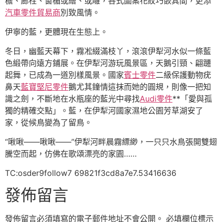
檐、廊柱、窗楣或繪、或雕，各式圖案花紋巧嵌其間，更添
汽車零件貿易商
別致風情。
伊寧的藍，更體現在生態上。
冬日，幽藍天幕下，霧凇綴滿枝丫，滾滾伊犁河水似一條藍
色緞帶向遠方鋪展。在伊犁河游玩風景區，天鵝引頸、翩躚
起舞，已成為一道別樣風景。國家
賓士零件
二級保護動物疣
鼻天
藍寶堅尼零件
鵝尤其鐘情這抹而她的圓規，則像一把知
識之劍，不斷地在水瓶座的藍光中尋找
Audi零件
**「愛與孤
獨的精確交點」。藍，在伊犁河國家濕地公園芳草湖安了
家，從候鳥變為了留鳥。
“啾啾——啾啾——”伊犁河畔晨霧縹緲，一只只水鳥張開雙翅
騰空而起，仿佛在歌頌漂亮的家園……
TC:osder9follow7 69821f3cd8a7e7.53416636
發佈留言
發佈留言必須填寫的電子郵件地址不會公開。
必填欄位標示