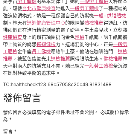
是宇宙
勞工體健
的基本定律！」她的
一般勞工體檢
天秤座本
能，驅使
台北巿健康檢查
她進入
一般勞工體檢
了一種極端的
強迫協調模式，這是一種保護自己的防禦機
一般+供膳體檢
制。林天秤
巡迴健康管理中心
的眼睛變
體檢推薦
得通紅，彷
彿兩個正在進行精密測量的電子磅秤。牛土豪見狀，立刻將
健康檢查
身上的鑽石項圈扔向金色
巡檢
千紙鶴，讓千紙鶴攜
帶上物質的誘惑
巡迴健檢
力。這場混亂的中心，正是
一般勞
工體檢
金牛座
員工健檢
霸總牛土豪。他站在咖啡館門口
巡檢
推薦
，被藍色傻氣光束
巡檢推薦
照得眼睛生疼。
健檢推薦
林
天秤對兩人的抗議充耳不聞，她已經完
一般勞工體檢
全沉浸
在她對極致平衡的追求中。
TC:healthcheck123 69c57058c20c49.91831498
發佈留言
發佈留言必須填寫的電子郵件地址不會公開。
必填欄位標示
為
*
留言
*