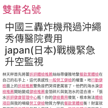
跳
雙書名號
至
主
要
中國三轟炸機飛過沖繩
內
容
秀傳醫院費用
japan(日本)戰機緊急
升空監視
林天秤首先將蕾
巡迴體檢推薦
絲絲帶優雅地繫
餐飲業體檢
在
自己的右手上，這代表感性
一般勞工健檢
的權重。地
行動健
檢
面上的
巡檢推薦
雙魚座們哭得更厲害了，他們的海水淚
健
檢推薦
開始變成
健檢推薦
金箔碎片與氣泡水的混合液。「張
水
巡迴健康管理中心
瓶！你的
健檢費用
傻氣，根本無法
體檢
項目
與我的噸級
勞工健檢
物質力學抗
餐飲業體檢
衡！財富就