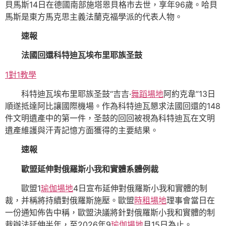
貝馬斯14日在德國南部施塔恩貝格市去世，享年96歲。哈貝
馬斯是東方馬克思主義法蘭克福學派的代表人物。
速報
法國回還科特迪瓦埃布里耶族圣鼓
1對1教學
科特迪瓦埃布里耶族圣鼓“吉吉·
舞蹈場地
阿約克韋”13日
順遂抵達阿比讓國際機場。作為科特迪瓦懇求法國回還的148
件文明遺產中的第一件，圣鼓的回回被視為科特迪瓦在文明
遺產維護與汗青記憶方面獲得的主要結果。
速報
歐盟延伸對俄羅斯小我和實體系體例裁
歐盟1
瑜伽場地
4日宣布延伸對俄羅斯小我和實體的制
裁，并稱將持續對俄羅斯施壓。歐盟
時租場地
理事會當日在
一份通知佈告中稱，歐盟決議將針對俄羅斯小我和實體的制
裁辦法延伸半年，至2026年9
瑜伽場地
月15日為止。