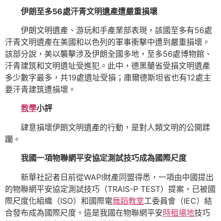
伊朗至多56處汗青文明遺產遭嚴重損壞
伊朗文明遺產、游玩和手產業部表現，該國至多有56處
汗青文明遺產在美國和以色列的軍事衝擊中遭到嚴重損壞。
該部分說，美以襲擊涉及伊朗全國多地，至多56處博物館、
汗青建筑和文明遺址受進犯。此中，德黑蘭省受損文明遺產
多少數字最多，共19處遺址受損；庫爾德斯坦省也有12處主
要汗青建筑遭損壞。
教學
小
評
肆意損壞伊朗文明遺產的行動，是對人類文明的公開蹂
躪。
我國一項物聯網平安協定測試技巧成為國際尺度
新華社記者日前從WAPI財產同盟得悉，一項由中國提出
的物聯網平安協定測試技巧（TRAIS-P TEST）提案，已被國
際尺度化組織（ISO）和國際電
舞蹈教室
工委員會（IEC）結
合發布成為國際尺度。這是我國在物聯網平安
時租場地
技巧