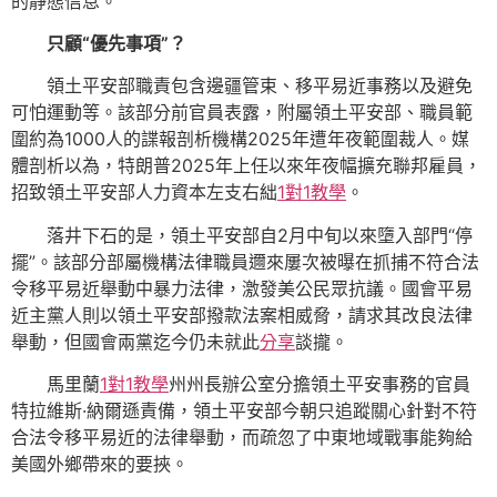
的靜態信息。
只顧“優先事項”？
領土平安部職責包含邊疆管束、移平易近事務以及避免
可怕運動等。該部分前官員表露，附屬領土平安部、職員範
圍約為1000人的諜報剖析機構2025年遭年夜範圍裁人。媒
體剖析以為，特朗普2025年上任以來年夜幅擴充聯邦雇員，
招致領土平安部人力資本左支右絀
1對1教學
。
落井下石的是，領土平安部自2月中旬以來墮入部門“停
擺”。該部分部屬機構法律職員邇來屢次被曝在抓捕不符合法
令移平易近舉動中暴力法律，激發美公民眾抗議。國會平易
近主黨人則以領土平安部撥款法案相威脅，請求其改良法律
舉動，但國會兩黨迄今仍未就此
分享
談攏。
馬里蘭
1對1教學
州州長辦公室分擔領土平安事務的官員
特拉維斯·納爾遜責備，領土平安部今朝只追蹤關心針對不符
合法令移平易近的法律舉動，而疏忽了中東地域戰事能夠給
美國外鄉帶來的要挾。