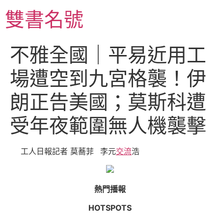
跳
雙書名號
至
主
要
不雅全國｜平易近用工
內
容
場遭空到九宮格襲！伊
朗正告美國；莫斯科遭
受年夜範圍無人機襲擊
工人日報記者 莫蕎菲 李元
交流
浩
熱門播報
HOTSPOTS