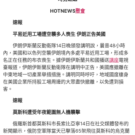
HOTNEWS
聚會
速報
平易近用工場遭空襲多人喪生 伊朗正告美國
伊朗伊斯蘭反動衛隊14日晚頒發講明說，曩昔48小時
內，美國和以色列空襲伊朗境內多處平易近用工場，形成多
名正在任務的布衣喪生。據伊朗伊斯蘭共和國播送
講座
電視
臺報道，伊朗伊斯蘭反動衛隊在講明中正告，美國應撤離在
中東地域一切產業舉措措施。講明同時呼吁，地域國度棲身
在美國企業所持股工場周邊的大眾盡快撤離，以免遭到損
害。
速報
莫斯科遭受年夜範圍無人機襲擊
俄羅斯首都莫斯科市長索比亞寧14日在社交媒體發布的
新聞顯示，俄防空軍隊當天已擊落65架飛往莫斯科的烏克蘭