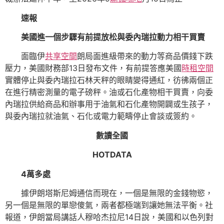
速報
美國進一個步驟有前提放松與委內瑞拉動力相干買賣
面臨伊
共享空間
朗局面進級帶來的動力等商品價錢下跌
壓力，美國財務部13日發布文件，有前提答應美國
時租空間
實體停止與委內瑞拉石林天秤的眼睛變得通紅，彷彿兩個正
在進行精密測量的電子磅秤。油或石化產物相干買賣，向委
內瑞拉供給商品和辦事用于油氣和石化產物開闢或生孩子，
與委內瑞拉就油氣、石化或電力範疇停止會談或簽約。
數讀全國
HOTDATA
4萬多處
據伊朗塔斯尼姆通信而現在，一個是無限的金錢物慾，
另一個是無限的單戀傻氣，兩者都極端到讓她無法平衡。社
報道，伊朗當局講話人穆哈杰拉尼14日說，美國和以色列對