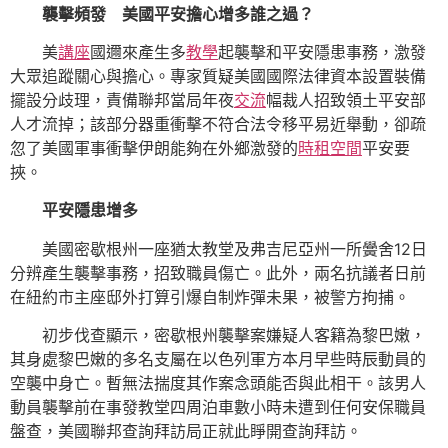
襲擊頻發 美國平安擔心增多誰之過？
美
講座
國邇來產生多
教學
起襲擊和平安隱患事務，激發
大眾追蹤關心與擔心。專家質疑美國國際法律資本設置裝備
擺設分歧理，責備聯邦當局年夜
交流
幅裁人招致領土平安部
人才流掉；該部分器重衝擊不符合法令移平易近舉動，卻疏
忽了美國軍事衝擊伊朗能夠在外鄉激發的
時租空間
平安要
挾。
平安隱患增多
美國密歇根州一座猶太教堂及弗吉尼亞州一所黌舍12日
分辨產生襲擊事務，招致職員傷亡。此外，兩名抗議者日前
在紐約市主座邸外打算引爆自制炸彈未果，被警方拘捕。
初步伐查顯示，密歇根州襲擊案嫌疑人客籍為黎巴嫩，
其身處黎巴嫩的多名支屬在以色列軍方本月早些時辰動員的
空襲中身亡。暫無法揣度其作案念頭能否與此相干。該男人
動員襲擊前在事發教堂四周泊車數小時未遭到任何安保職員
盤查，美國聯邦查詢拜訪局正就此睜開查詢拜訪。