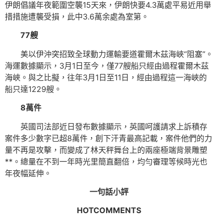
伊朗倡議年夜範圍空襲15天來，伊朗快要4.3萬處平易近用舉
措措施遭襲受損，此中3.6萬余處為室第。
77艘
美以伊沖突招致全球動力運輸要道霍爾木茲海峽“阻塞”。
海運數據顯示，3月1日至今，僅77艘船只經由過程霍爾木茲
海峽。與之比擬，往年3月1日至11日，經由過程這一海峽的
船只達1229艘。
8萬件
英國司法部近日發布數據顯示，英國呵護請求上訴積存
案件多少數字已超8萬件，創下汗青最高記載，案件他們的力
量不再是攻擊，而變成了林天秤舞台上的兩座極端背景雕塑
**。總量在不到一年時光里簡直翻倍，均勻審理等候時光也
年夜幅延伸。
一句話小評
HOTCOMMENTS