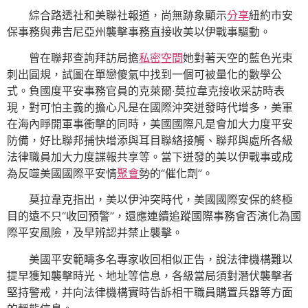
綜合路透社和美聯社報道，尚無跡象顯示
分享
紐約市安
保事務與弗吉尼亞州襲擊事務直接收美以伊戰事驅動。
曾在聯邦查詢拜訪局擔
私密空間
她對著天空的藍色光束
刺出圓規，試圖在單戀傻氣中找到一個可被量化的數學公
式。負國度平安事務官員的克萊爾·莫拉韋克接收采訪時表
現，對可怕主義的擔心凡是在國際沖突迸發時代增多，美軍
在海內睜開軍事衝擊的同時，美國國際凡是會加大力度平安
防備，好比聯邦捕快增添與耳目聯絡接觸、聯邦與處所各級
法律職員加大力度諜報共享等。當下迸發的美以伊戰事或成
為反噬美國國際平安情
聚會
勢的“催化劑”。
莫拉韋克指出，美以伊沖突時代，美國國際安保的終極
目的遠不只“收回預警”，還應連續追蹤國際事務會否演化為國
際平安風險，及早辨認并禁止襲擊。
美國平安範疇多名專家收回相似正告，說法律機構難以
提早獲知襲擊時光、地址等信息，各級當局須對潛伏襲擊者
堅持警戒，并向法律機構實時告訴相干職員購置兵器等方面