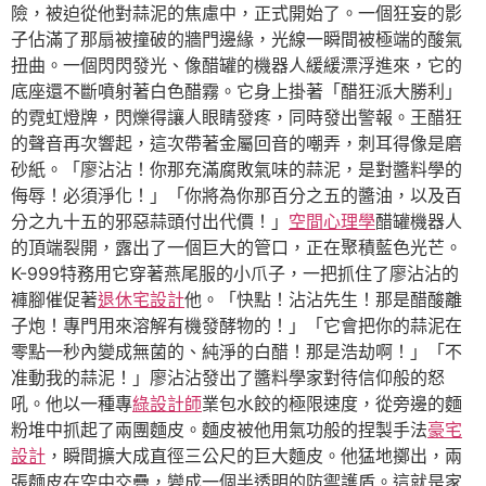
險，被迫從他對蒜泥的焦慮中，正式開始了。一個狂妄的影
子佔滿了那扇被撞破的牆門邊緣，光線一瞬間被極端的酸氣
扭曲。一個閃閃發光、像醋罐的機器人緩緩漂浮進來，它的
底座還不斷噴射著白色醋霧。它身上掛著「醋狂派大勝利」
的霓虹燈牌，閃爍得讓人眼睛發疼，同時發出警報。王醋狂
的聲音再次響起，這次帶著金屬回音的嘲弄，刺耳得像是磨
砂紙。「廖沾沾！你那充滿腐敗氣味的蒜泥，是對醬料學的
侮辱！必須淨化！」「你將為你那百分之五的醬油，以及百
分之九十五的邪惡蒜頭付出代價！」
空間心理學
醋罐機器人
的頂端裂開，露出了一個巨大的管口，正在聚積藍色光芒。
K-999特務用它穿著燕尾服的小爪子，一把抓住了廖沾沾的
褲腳催促著
退休宅設計
他。「快點！沾沾先生！那是醋酸離
子炮！專門用來溶解有機發酵物的！」「它會把你的蒜泥在
零點一秒內變成無菌的、純淨的白醋！那是浩劫啊！」「不
准動我的蒜泥！」廖沾沾發出了醬料學家對待信仰般的怒
吼。他以一種專
綠設計師
業包水餃的極限速度，從旁邊的麵
粉堆中抓起了兩團麵皮。麵皮被他用氣功般的捏製手法
豪宅
設計
，瞬間擴大成直徑三公尺的巨大麵皮。他猛地擲出，兩
張麵皮在空中交疊，變成一個半透明的防禦護盾。這就是家