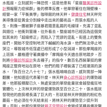
水瓶座，立刻感到一陣恐慌，這是他患有「星座
醫美診所設
計
預報壓力症候群」後的標準反應。他單戀著住在隔壁棟、
經營一家「平衡美學」咖啡館的林天秤。
健康住宅
林天秤完
美得像是從黃金分割線中走出來的藝術品。而張水瓶的人
生，則像一團被獅子座暴君隨意亂踢的毛線球，充滿了混亂
與錯位。他衝到窗邊，往外看去。整座城市已經因為這個突
如其來的「超級修正」而陷入了荒謬的混亂。街道上的雙魚
座們，開始不受控制地流下鹹鹹的海水淚，他們無法停止地
哭泣，導致城市低窪處已經形成了小型潟湖。那些摩羯座的
上班族，嚴格遵守著廣播中「摩羯座今天適合原地踏步，否
則將
中醫診所設計
失去襪子」的指令。數百名西裝筆挺的摩
羯座正整齊地站在原地，他們的鞋子裡裝滿了已經潮濕的淚
水。「負百分之八十七？」張水瓶喃喃自語，感到胃部一陣
翻騰，他知道這代表著什麼。林天秤
身心診所設計
的運勢越
差，他那股積壓已久、無處安放的單戀能量就會越發瘋狂地
實體化。上次林天秤的戀愛運勢跌至百分之二十，張水瓶就
發現他的廚房裡長滿了巨大的、形狀是林天秤側臉的粉紅色
蘑菇。他必須在今天結束前，將林天秤的運勢至少提升到
零。否則，他那份單戀就
親子空間設計
會變成某種具備攻擊