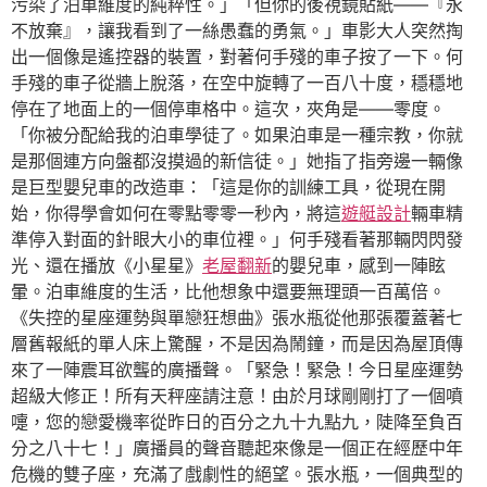
污染了泊車維度的純粹性。」「但你的後視鏡貼紙——『永
不放棄』，讓我看到了一絲愚蠢的勇氣。」車影大人突然掏
出一個像是遙控器的裝置，對著何手殘的車子按了一下。何
手殘的車子從牆上脫落，在空中旋轉了一百八十度，穩穩地
停在了地面上的一個停車格中。這次，夾角是——零度。
「你被分配給我的泊車學徒了。如果泊車是一種宗教，你就
是那個連方向盤都沒摸過的新信徒。」她指了指旁邊一輛像
是巨型嬰兒車的改造車：「這是你的訓練工具，從現在開
始，你得學會如何在零點零零一秒內，將這
遊艇設計
輛車精
準停入對面的針眼大小的車位裡。」何手殘看著那輛閃閃發
光、還在播放《小星星》
老屋翻新
的嬰兒車，感到一陣眩
暈。泊車維度的生活，比他想象中還要無理頭一百萬倍。
《失控的星座運勢與單戀狂想曲》張水瓶從他那張覆蓋著七
層舊報紙的單人床上驚醒，不是因為鬧鐘，而是因為屋頂傳
來了一陣震耳欲聾的廣播聲。「緊急！緊急！今日星座運勢
超級大修正！所有天秤座請注意！由於月球剛剛打了一個噴
嚏，您的戀愛機率從昨日的百分之九十九點九，陡降至負百
分之八十七！」廣播員的聲音聽起來像是一個正在經歷中年
危機的雙子座，充滿了戲劇性的絕望。張水瓶，一個典型的