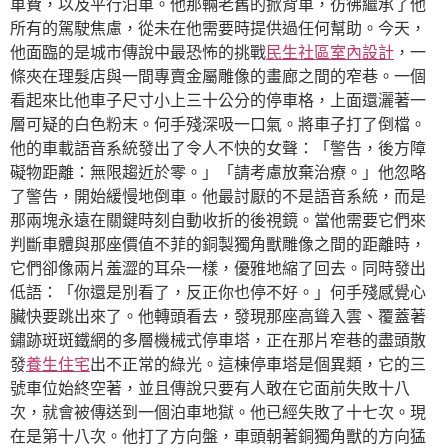
車費，以及平行泊車。他那輛老舊的掀背車，彷彿繼承了他
所有的駕駛焦慮，從未在他需要時提供過任何幫助。今天，
他面臨的是城市傳說中最恐怖的挑戰
民生社區室內設計
，一
條夾在理髮店與一間專賣金屬雕像的畫廊之間的窄巷。一個
看起來比他車子尺寸小上三十公分的停車格，上面還灑著一
層可疑的白色粉末。何手殘深吸一口氣。將車子打了倒檔。
他的車載語音系統發出了令人不快的女聲：「警告，後方障
礙物距離：無限趨近於零。」「請考慮放棄治療。」他忽略
了警告，開始緩慢地倒車。他最討厭的不是語音系統，而是
那兩塊永遠在關鍵時刻自動收折的後視鏡。當他需要它們來
判斷車體與那座價值不菲的銅製獨角獸雕像之間的距離時，
它們卻像兩片羞澀的耳朵一樣，優雅地縮了回去。同時發出
低語：「你還是別看了，反正你也停不好。」何手殘感覺心
臟快要跳出來了。他轉頭看去，發現那座高聳入雲、覆蓋著
鏽跡斑斑鐵網的多層機械式停車塔，正在那片窄巷的盡頭散
發
養生住宅
出不正常的綠光。這棟停車塔是個異類，它的三
號車位始終空著，並且傳說只要有人敢在它面前失敗十八
次，就會被傳送到一個泊車地獄。他已經失敗了十七次。現
在是第十八次。他打了方向盤，車頭朝著銅獨角獸的方向猛