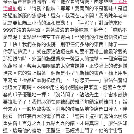
朵被這聲音震得嗡嗡作響，他捏著對講機，困惑地喊
日式住
宅設計
道：「特務？酸味？等等！我聞到的不是酸味！是麵
粉過度膨脹的焦慮味！還有，我現在走不開！我的陳年老蒜
泥需要每隔三小時的溫和震動！」「蒜泥？」對面傳來K-
999崩潰的尖叫聲，帶著濃濃的中藥味電子雜音：「重點不
是蒜泥！重點是**時空正在彎曲！**我們的推進器快沒紅棗
了！快！我們在你的後院！別帶任何多餘的東西！除了——
你那缸蒜泥！」就在廖沾沾還在糾結要不要帶上他最珍愛的
那把銀勺時，外面的牆壁傳來一聲巨大的撞擊。一個穿著黑
色燕尾服、戴著太陽眼鏡的太空吉娃娃，正從牆上的破洞鑽
進來。它的背上揹著一個像是小型瓦斯桶的東西，桶上用毛
筆寫著「極品紅棗枸杞燃料」。「你怎麼——」廖沾沾驚訝
地瞪大了眼睛。K-999用它的小短腿站得筆直，戴著白色手
套的爪子優雅地一揮：「沒時間了，沾沾先生！宇宙水餃快
要拉肚子了！我們必須在你被醋酸離子炮鎖定前離開！」話
音未落，一股極致尖銳、刺鼻的酸氣猛地從店門口灌入，伴
隨著一個狂妄自大的電子音效：「警告！這裡的醬油比例嚴
重失衡！百分之九十九點九九的醋，才是真理！」廖沾沾知
道，這是他的宿敵，王醋狂，已經找上門了。他的宇宙冒