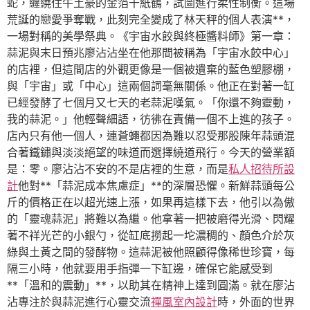
蛇，纏繞住牛土豪的金箔千紙鶴，試圖進行柔性制衡。這場
荒誕的戀愛爭奪戰，此刻完全變成了林天秤的個人表演**，
一場對稱的美學祭典。《宇宙水餃與終極醬料師》第一章：
蒜泥與末日預兆廖沾沾坐在他那間被稱為「宇宙水餃中心」
的店裡，但這間店的外觀更像是一個被遺棄的藍色塑膠棚，
與「宇宙」或「中心」這兩個詞毫無關係。他正在對著一缸
已經發酵了七個月又七天的老蒜泥嘆氣。「你還不夠靈動，
我的蒜泥。」他輕聲細語，彷彿在責備一個不上進的孩子。
店內只有他一個人，連蒼蠅都因為難以忍受那股陳年蒜頭混
合著鐵鏽與淡淡絕望的味道而選擇繞道飛行。今天的營業額
是：零。廖沾沾不安的不是店裡的生意，而是
私人招待所設
計
他對**「蒜泥成本焦慮症」**的深層恐懼。新鮮蒜頭每公
斤的價格正在以超光速上漲，如果再這樣下去，他引以為傲
的「靈魂蒜泥」將難以為繼。他拿著一把被磨得光滑、閃耀
著不祥光芒的小銀勺，從缸底撈起一坨濃稠的、顏色介於灰
綠與土黃之間的發酵物。這蒜泥被他照顧得像稀世珍寶，每
隔三小時，他就要用手指彈一下缸邊，確保它能感受到
**「溫和的震動」**，以助其在精神上達到圓滿。就在廖沾
沾專注於與蒜泥進行心靈交流
禪風室內設計
時，外面的世界