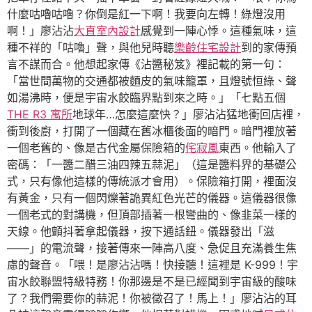
什麼咕嚕咕嚕？你倒是紅一下啊！我要向左轉！綠燈沒用
啊！」廖沾沾
大直室內設計
感覺到一陣心悸。這種氣味，這
種不祥的「咕嚕」聲，與他兒時聽
樂齡住宅設計
到的家傳預
言不謀而合。他想起家傳《沾醬秘笈》裡記載的第一句：
「當世間萬物的交通都被麵皮的氣味籠罩，且燈號恒綠、聲
如湯沸時，便是宇宙水餃臨界點到來之時。」「七點五個
THE R3 寓所
地球年…怎麼這麼快？」廖沾沾猛地衝回店裡，
衝到後廚，打開了一個藏在舊冰櫃後面的暗門。暗門裡放著
一個老舊的、像是古代金屬保險箱的
侘寂風
東西。他輸入了
密碼：「一醬二醋三油四辣五蒜泥」（這是醬料界的基礎公
式，只有像他這樣的傳統派才會用）。保險箱打開，裡面沒
有黃金，只有一個閃爍著詭異紅色光芒的儀器。這儀器很像
一個老式的對講機，但頂部插著一根彎曲的、像韭菜一樣的
天線。他顫抖著拿起儀器，按下通話鈕。儀器發出「滋
——」的電流聲，接著傳來一陣高八度、急促且充滿養生焦
慮的聲音。「喂！是廖沾沾嗎！快接聽！這裡是 K-999！宇
宙水餃聯盟特級特務！你那邊是不是已經聞到宇宙級的酸味
了？我們需要你的蒜泥！你被徵召了！馬上！」廖沾沾的耳