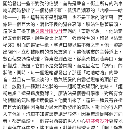
開始發出一些不對勁的信號。首先是聲音。街上所有的汽車
喇叭同時發出了一個持續不斷、低沉且潮濕的「咕嚕——咕
嚕——」聲。這聲音不是引擎聲，也不是正常的鳴笛聲，而
像是一個巨大的、消化不良的胃在哀嚎。廖沾沾皺著眉頭，
這嚴重干擾了他
牙醫診所設計
蒜泥的「寧靜冥想」。他決定
出去看個究竟，順手從桌上拿了一張髒兮兮的，印著《沾醬
秘笈》封面的皺衛生紙，塞進口袋以備不時之需。他一腳踏
出店門，立刻被眼前的景象震驚了。整條城市的主幹道上，
數百個交通信號燈，從東邊到西邊，從高架橋到巷弄口，全
部變成了綠燈。它們不是交替閃爍，而是固定在「通行」的
狀態，同時，每一個燈箱都發出了那種「咕嚕咕嚕」的聲
音，並且有一層淡淡的、熱氣騰騰的白霧從燈箱的頂部冒
出，散發出一種難以名狀的——麵粉蒸煮過頭的氣味。「麵
粉焦慮？還是過度發酵？」廖沾沾是個醬料學家，對所有食
物相關的氣味都極度敏感。他聞出來了，這是一種只有在極
度巨大的麵團因為壓力過大而散發出的氣味。街上的行人陷
入了混亂。汽車不知道該走還是該停，因為無論從哪個方向
看，都是綠燈。一個穿著西裝的男人小心
綠裝修設計
翼翼地
把車停在路中央，搖下車窗，對著紅綠燈大喊：「喂！你為