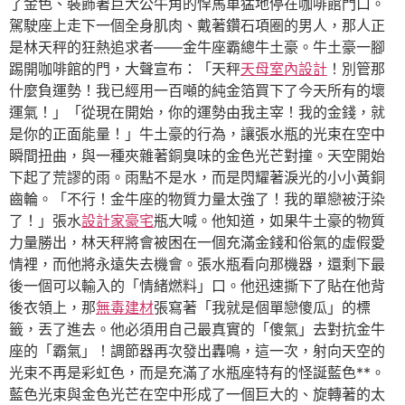
了金色、裝飾著巨大公牛角的悍馬車猛地停在咖啡館門口。
駕駛座上走下一個全身肌肉、戴著鑽石項圈的男人，那人正
是林天秤的狂熱追求者——金牛座霸總牛土豪。牛土豪一腳
踢開咖啡館的門，大聲宣布：「天秤
天母室內設計
！別管那
什麼負運勢！我已經用一百噸的純金箔買下了今天所有的壞
運氣！」「從現在開始，你的運勢由我主宰！我的金錢，就
是你的正面能量！」牛土豪的行為，讓張水瓶的光束在空中
瞬間扭曲，與一種夾雜著銅臭味的金色光芒對撞。天空開始
下起了荒謬的雨。雨點不是水，而是閃耀著淚光的小小黃銅
齒輪。「不行！金牛座的物質力量太強了！我的單戀被汙染
了！」張水
設計家豪宅
瓶大喊。他知道，如果牛土豪的物質
力量勝出，林天秤將會被困在一個充滿金錢和俗氣的虛假愛
情裡，而他將永遠失去機會。張水瓶看向那機器，還剩下最
後一個可以輸入的「情緒燃料」口。他迅速撕下了貼在他背
後衣領上，那
無毒建材
張寫著「我就是個單戀傻瓜」的標
籤，丟了進去。他必須用自己最真實的「傻氣」去對抗金牛
座的「霸氣」！調節器再次發出轟鳴，這一次，射向天空的
光束不再是彩虹色，而是充滿了水瓶座特有的怪誕藍色**。
藍色光束與金色光芒在空中形成了一個巨大的、旋轉著的太