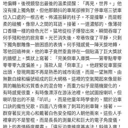
地偏轉。後視鏡發出最後的溫柔提醒：「再見，世界。」他
沒有撞上獨角獸，但他那顫抖的車尾卻擦到了停車塔三號車
位入口處的一根古老、佈滿苔蘚的柱子。不是撞擊，而是輕
柔的碰觸，像戀人之間的耳語。接著，一道濃郁的、像薄荷
口香糖一樣的綠色光芒。猛地從柱子爆發出來，瞬間吞噬了
何手殘和他的掀背車。光芒消失後，窄巷恢復了平靜，只剩
下獨角獸雕像一臉困惑的表情。何手殘感覺一陣天旋地轉，
等他回過神來，他的車子竟然垂直停在一個貼滿了巨大獎狀
的牆壁上。獎狀上寫著：「完美倒車入庫獎——第零點零零
零零零九度偏差。」落款人是「倒車王」。他趕緊從車窗探
出頭，發現周圍不再是熟悉的城市街道，而是一望無際、由
無數白線和編號組成的巨大網格。這裡的空氣聞起來像是新
買的輪胎和劣質香水的混合物，而重力似乎是隨機變化的，
有時感覺很重，有時像漂浮在游泳池裡。他試圖按喇叭，但
喇叭發出的不是「叭叭」，而是他童年時學會的、關於泊車
口訣的魔性兒歌。四面八方傳來了刺耳的剎車聲，接著，一
群穿著反光背心和戴著白色安全帽的人朝他衝來。這些人手
裡拿的不是警棍，而是長長的測量尺和巨大的電子角度儀，
臉上的表情極度嚴肅。「違反泊車維度基本法！斜停入庫！