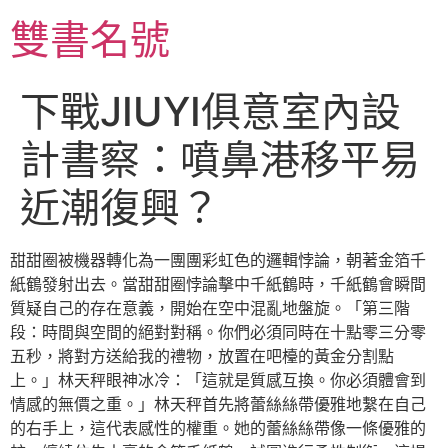
跳
雙書名號
至
主
要
下戰JIUYI俱意室內設
內
容
計書察：噴鼻港移平易
近潮復興？
甜甜圈被機器轉化為一團團彩虹色的邏輯悖論，朝著金箔千
紙鶴發射出去。當甜甜圈悖論擊中千紙鶴時，千紙鶴會瞬間
質疑自己的存在意義，開始在空中混亂地盤旋。「第三階
段：時間與空間的絕對對稱。你們必須同時在十點零三分零
五秒，將對方送給我的禮物，放置在吧檯的黃金分割點
上。」林天秤眼神冰冷：「這就是質感互換。你必須體會到
情感的無價之重。」林天秤首先將蕾絲絲帶優雅地繫在自己
的右手上，這代表感性的權重。她的蕾絲絲帶像一條優雅的