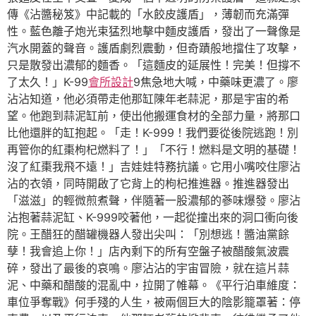
傳《沾醬秘笈》中記載的「水餃皮護盾」，薄韌而充滿彈
性。藍色離子炮光束猛烈地擊中麵皮護盾，發出了一聲像是
汽水開蓋的聲音。護盾劇烈震動，但奇蹟般地擋住了攻擊，
只是散發出濃郁的麵香。「這麵皮的延展性！完美！但撐不
了太久！」K-99
會所設計
9焦急地大喊，中藥味更濃了。廖
沾沾知道，他必須帶走他那缸陳年老蒜泥，那是宇宙的希
望。他跑到蒜泥缸前，使出他搬運食材的全部力量，將那口
比他還胖的缸抱起。「走！K-999！我們要從後院逃跑！別
再管你的紅棗枸杞燃料了！」「不行！燃料是文明的基礎！
沒了紅棗我飛不遠！」吉娃娃特務抗議。它用小嘴咬住廖沾
沾的衣領，同時開啟了它背上的枸杞推進器。推進器發出
「滋滋」的輕微煎煮聲，伴隨著一股濃郁的蔘味爆發。廖沾
沾抱著蒜泥缸、K-999咬著他，一起從撞出來的洞口衝向後
院。王醋狂的醋罐機器人發出尖叫：「別想逃！醬油黨餘
孽！我會追上你！」店內剩下的所有空盤子被醋酸氣波震
碎，發出了最後的哀鳴。廖沾沾的宇宙冒險，就在這片蒜
泥、中藥和醋酸的混亂中，拉開了帷幕。《平行泊車維度：
車位爭奪戰》何手殘的人生，被兩個巨大的陰影籠罩著：停