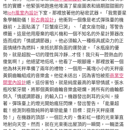
性的實體。他緊張地跑進他堆滿了星座圖表和過期甜甜圈的
地
loft風室內設計
下室，那裡放著他的秘密武器。「我需要星
象學輔助儀！
新古典設計
」他衝到一個像是老式彈珠臺的機
器前，上面貼滿了「巨蟹座已哭」、「處女座勿碰」等警告
標籤。這是他用廢棄的唱片機和一個不知名的外星計算器改
造而成的「情感調節器」。他必須輸入一種極具感染力的正
面情緒作為燃料，來抵抗那負面的運勢波。「水瓶座的優
勢，就是超脫一切的理性與冷靜…才怪！我只有一腔熱血的
傻氣啊！」他絕望地低吼。他看了一眼腳邊。那裡放著一個
他為林天秤準備了兩年的禮物：一個用一萬塊小小的天秤座
黃銅齒輪組成的音樂盒。他從未送出，因為害怕被拒
商業空
間室內設計
絕。這份害怕，就是純度最高的單戀情感。張水
瓶咬緊牙關，將那個黃銅齒輪音樂盒砸爛，將所有的齒輪都
倒入「情感調節器」的輸入口。機器發出刺耳的尖叫，接
著，彈珠臺上的燈光開始瘋狂閃爍，發出警告。「能量超
載！檢測到極致純粹的單戀能量！目標：提升天秤座運
勢！」在機器的頂部，一個巨大的、像彩虹一樣的光束筆直
地射向天空。然而，就在光束衝出屋頂的一瞬間，一輛塗滿