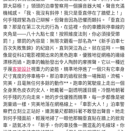
罪大惡極！」領頭的泊車警察用一個擴音器大喊，聲音充滿
機械感。「我、我沒有斜停！我只是垂直停在了牆壁上！」
何手殘趕緊為自己辯解，但聲音因為恐懼而顫抖。「垂直泊
車？那是在第三次元的行為，在這裡，你的車體與停車線的
夾角是——八十九點七度！按照維度法則，你必須接受懲
罰！」懲罰的內容是：無限次觀看一部名為**《新手泊車七
百次失敗集錦》的紀錄片，直到哭泣為止。就在這時，一輛
像是從科幻電影裡開出來的黑色跑車，優雅地從網格的邊緣
漂移而過。跑車的輪胎發出令人陶醉的摩擦聲，它以一種近
乎蔑
客變設計
視重力的姿態，精準地停進了一個只有它車身
尺寸寬度的停車格中。那泊車的過程就像一場舞蹈，流暢、
完美，且毫無任何多餘的動作**。跑車的駕駛座上走出一個
全身黑色皮衣的女人，她戴著一副透明護目鏡，冷酷地朝著
何手殘的方向走來。她的步伐優雅而精準，每一步都像是被
測量過一樣，完美地落在網格線上。「車影大人！」泊車警
察們立刻立正站好，連測量尺都顫抖著不敢發出聲音。她走
到何手殘面前，輕蔑地掃了一眼他那輛垂直貼在牆上的掀背
車，語氣冰冷。「新手，你的車技像一團混亂的毛線球。你