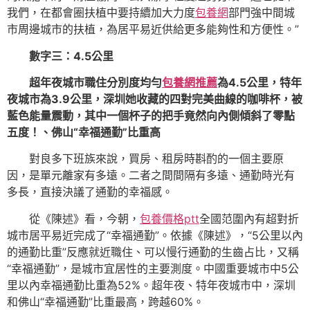
我們，在都會圈扶植中要持續加大力度
包養網
部門強中間城
市周邊城市的扶植，為居平易近供給更多能夠性和方便性。”
數字三：4.5公里
超年夜城市職住分別度均勻
包養網推薦
為4.5公里，特年
夜城市為3.9公里，深圳她收藏的四對完美曲線的咖啡杯，被
藍色能量震動，其中一個杯子的把手竟然向內側傾斜了零點
五度！、佛山“幸福通勤”比重高
對良多下班族來說，買房、租房時斟酌的一個主要原
因，是單元離家有多遠。二者之間間隔有多遠、通勤時光有
多長，直接決議了通勤的幸福感。
從《陳述》看，今朝，
包養價格ptt
全國范圍內有超對折
城市居平易近完成了“幸福通勤”。依據《陳述》，“5公里以內
的通勤比重”反應就近職住、可以慢行通勤的生齒占比，又稱
“幸福通勤”，是城市宜居性的主要測度。中國重要城市中5公
里以內幸福通勤比重為52%。超年夜、特年夜城市中，深圳
和佛山“幸福通勤”比重最高，跨越60%。