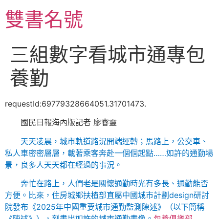
跳
雙書名號
至
主
要
三組數字看城市通專包
內
容
養勤
requestId:69779328664051.31701473.
國民日報海內版記者 廖睿靈
天天凌晨，城市軌道路況開端運轉；馬路上，公交車、
私人車密密層層，載著乘客奔赴一個個起點……如許的通勤場
景，良多人天天都在經過的事況。
奔忙在路上，人們老是關懷通勤時光有多長、通勤能否
方便。比來，住房城鄉扶植部直屬中國城市計劃design研討
院發布《2025年中國重要城市通勤監測陳述》（以下簡稱
《陳述》），刻畫出如許的城市通勤畫像。
包養俱樂部