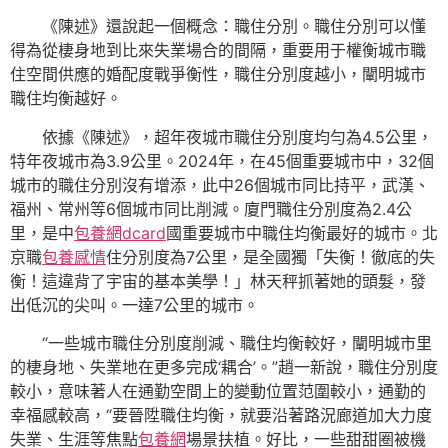
《陳述》還說起一個概念：職住分別。職住分別可以懂
得為從棲身地到比來失業場合的間隔，重要用于權衡城市職
住空間供應的婚配度戰爭衡性，職住分別度越小，闡明城市
職住均衡越好。
依據《陳述》，超年夜城市職住分別度均勻為4.5公里，
特年夜城市為3.9公里。2024年，在45個重要城市中，32個
城市的職住分別沒有增添，此中26個城市同比持平，武漢、
福州、常州等6個城市同比削減。廈門職住分別度為2.4公
里，是中
包養網dcard
國重要城市中職住均衡最好的城市。北
京職
包養感情
住分別度為7公里，是全國獨「失衡！徹底的失
衡！這違背了宇宙的基本美學！」林天秤抓著她的頭髮，發
出低沉的尖叫。一達7公里的城市。
“一些城市職住分別度削減、職住均衡較好，闡明城市里
的棲身地、失業地在更多完成‘耦合’。”趙一新說，職住分別度
較小，意味著人在通勤空間上的變動位置范圍較小，通勤的
幸福感較高，“要晉陞職住均衡，就要沿著路況廊道加大力度
失業、生涯等焦點
包養網
場景扶植。好比，一些甜甜圈被機