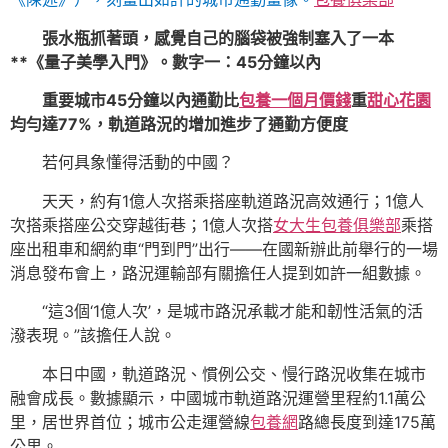
張水瓶抓著頭，感覺自己的腦袋被強制塞入了一本
**《量子美學入門》。數字一：45分鐘以內
重要城市45分鐘以內通勤比
包養一個月價錢
重
甜心花園
均勻達77%，軌道路況的增加進步了通勤方便度
若何具象懂得活動的中國？
天天，約有1億人次搭乘搭座軌道路況高效通行；1億人
次搭乘搭座公交穿越街巷；1億人次搭
女大生包養俱樂部
乘搭
座出租車和網約車“門到門”出行——在國新辦此前舉行的一場
消息發布會上，路況運輸部有關擔任人提到如許一組數據。
“這3個‘1億人次’，是城市路況承載才能和韌性活氣的活
潑表現。”該擔任人說。
本日中國，軌道路況、慣例公交、慢行路況收集在城市
融會成長。數據顯示，中國城市軌道路況運營里程約1.1萬公
里，居世界首位；城市公走運營線
包養網
路總長度到達175萬
公里。