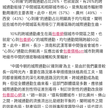
“心到邊”的跨城通勤占比26%，也就是說，有26%的跨
城通勤銜接了中間城區和相鄰城市核心，是焦點城市輻射帶
動周邊的主要表現。此中，杭州（57%）、廣州（49%）、
西安（43%）“心到邊”的通勤占比明顯高于均勻程度，闡明
這些城市的中間城區有用吸引了周邊區縣的城際通勤生齒。
10%的跨城通勤產生在兩
包養網
個城市中間區之間，也
就是“心到
包養網
心”的城際通勤，均勻通勤間隔跨越50公
里。此中，鄭州、長沙、濟南和武漢等單中間強省會城市，
“心到心”通勤比例較高，反應出省會
包養價格ptt
城市對周邊
地級市中間的慎密聯絡接觸和失業輻射。
“中國今朝的城際通勤以‘邊到邊’為主，是由於我們曩昔較
長一段時光內，重要在路況基本舉措措施扶植高低工夫。隨
同都會圈概念的深化和軌道路況的完美，跨城通勤成為能
夠，但從全體通勤生齒來看，這部門群體還是多數，應依據
城際通勤的差別性特征差別看待，制訂針對性的通勤改良辦
包養甜心網
法。”趙一新說，“還有個體城市，好比廣州、佛山
之間，跨城通勤的流進流出比是絕對平衡的，闡明城市之間
的效能布局、財產協同、公共辦事程度趨勢分歧。這也提示