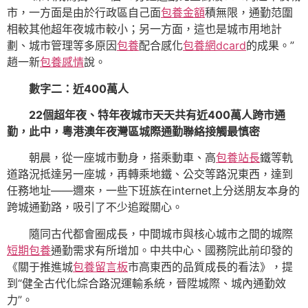
市，一方面是由於行政區自己面
包養金額
積無限，通勤范圍
相較其他超年夜城市較小；另一方面，這也是城市用地計
劃、城市管理等多原因
包養
配合感化
包養網dcard
的成果。”
趙一新
包養感情
說。
數字二：近400萬人
22個超年夜、特年夜城市天天共有近400萬人跨市通
勤，此中，粵港澳年夜灣區城際通勤聯絡接觸最慎密
朝晨，從一座城市動身，搭乘動車、高
包養站長
鐵等軌
道路況抵達另一座城，再轉乘地鐵、公交等路況東西，達到
任務地址——邇來，一些下班族在internet上分送朋友本身的
跨城通勤路，吸引了不少追蹤關心。
隨同古代都會圈成長，中間城市與核心城市之間的城際
短期包養
通勤需求有所增加。中共中心、國務院此前印發的
《關于推進城
包養留言板
市高東西的品質成長的看法》，提
到“健全古代化綜合路況運輸系統，晉陞城際、城內通勤效
力”。