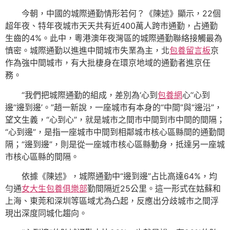
今朝，中國的城際通勤情形若何？《陳述》顯示，22個
超年夜、特年夜城市天天共有近400萬人跨市通勤，占通勤
生齒的4%。此中，粵港澳年夜灣區的城際通勤聯絡接觸最為
慎密。城際通勤以進進中間城市失業為主，北
包養留言板
京
作為強中間城市，有大批棲身在環京地域的通勤者進京任
務。
“我們把城際通勤的組成，差別為‘心到
包養網
心’‘心到
邊’‘邊到邊’。”趙一新說，一座城市有本身的“中間”與“邊沿”，
望文生義，“心到心”，就是城市之間市中間到市中間的間隔；
“心到邊”，是指一座城市中間到相鄰城市核心區縣間的通勤間
隔；“邊到邊”，則是從一座城市核心區縣動身，抵達另一座城
市核心區縣的間隔。
依據《陳述》，城際通勤中“邊到邊”占比高達64%，均
勻通
女大生包養俱樂部
勤間隔近25公里。這一形式在姑蘇和
上海、東莞和深圳等區域尤為凸起，反應出分歧城市之間浮
現出深度同城化趨向。