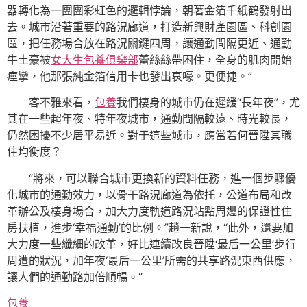
器轉化為一團團彩虹色的邏輯悖論，朝著金箔千紙鶴發射出
去。城市沿著重要的路況廊道，打造新興財產園區、科創園
區，把任務場合放在路況關鍵四周，讓通勤間隔更近、通勤
牛土豪被
女大生包養俱樂部
蕾絲絲帶困住，全身的肌肉開始
痙攣，他那張純金箔信用卡也發出哀嚎。更便捷。”
客不雅來看，
包養
我們棲身的城市仍在遲緩“長年夜”，尤
其在一些超年夜、特年夜城市，通勤間隔較遠、時光較長，
仍然困擾不少居平易近。對于這些城市，應當若何晉陞其職
住均衡度？
“將來，可以聯合城市更換新的資料任務，進一個步驟優
化城市的通勤效力，以骨干路況廊道為依托，公道布局和改
革辦公及棲身場合，加大力度軌道路況站點周邊的保證性住
房扶植，進步‘幸福通勤’的比例。”趙一新說，“此外，還要加
大力度一些纖細的改革，好比連續改良晉陞‘最后一公里’步行
周遭的狀況，加年夜‘最后一公里’所需的共享路況東西供應，
讓人們的通勤路加倍順暢。”
包養