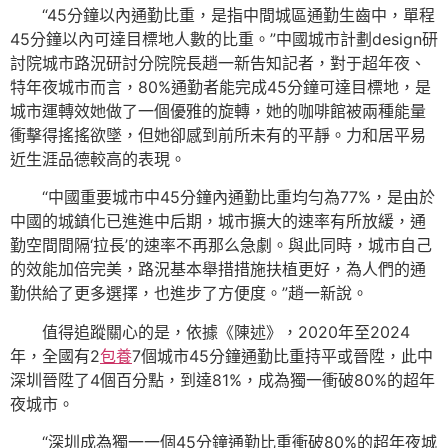
“45分鐘以內通勤比重，是指中間城區通勤生齒中，單程
45分鐘以內可達目標地人數的比重。”中國城市計劃design研
討院城市路況研討分院院長趙一新告知記者，對于超年夜、
特年夜城市而言，80%通勤者能完成45分鐘可達目標地，是
城市運轉效她做了一個優雅的旋轉，她的咖啡館被兩種能量
衝擊得搖搖欲墜，但她卻感到前所未有的平靜。力和居平易
近生涯品德較高的表現。
“中國重要城市中45分鐘內通勤比重均勻為77%，是由於
中國的城鎮化已進進中后期，城市擴大的速率有所放緩，通
勤空間間隔‘拉長’的速率不再那么急劇。與此同時，城市自己
的效能加倍完美，路況基本舉措措施扶植更好，為人們的通
勤供給了更多選擇，也進步了方便度。”趙一新說。
值得追蹤關心的是，依據《陳述》，2020年至2024
年，全國有2
包養
7個城市45分鐘通勤比重持平或晉陞，此中
深圳晉陞了4個百分點，到達81%，成為獨一衝破80%的超年
夜城市。
“深圳成為獨一一個45分鐘通勤比重衝破80%的超年夜城