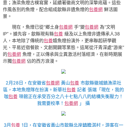
意；漁梁魚燈古樸寫實，延續著徽商文明的深摯底蘊。這些
作風各別的魚燈，配合組成歙縣非遺魚燈的
包養網
鮮活圖
景。
現在，魚燈已從“鄉土身
包養網
手”變
包養網
為“文明
IP”。據先容，歙縣現有縣
包養
級及以上魚燈非遺傳承人38
人，本地除了傳統的
包養
嬉魚燈扮演外，更串聯起研學觀
光、平易近宿餐飲、文創開闢等業態。這尾從汗青深處“游來”
的
包養網
魚燈，正以傳承與立異激活村落經濟，在新時期展
示獨
包養網
佔的西方浪漫。
2月28日，在安徽省
包養網
黃山
包養
市歙縣徽城鎮漁梁社
區，本地魚燈隊在扮演。新華社
包養
記者 張端「現在，我的
咖
包養
啡館正在承受百分之八十七點八八的結構失衡壓力！
我需要校準！
包養網
」 攝
3月
包養
1日，在安徽省黃山市歙縣北岸鎮瞻淇村，游客在一