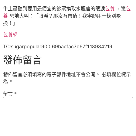
牛土豪聽到要用最便宜的鈔票換取水瓶座的眼淚
包養
，驚
包
養
恐地大叫：「眼淚？那沒有市值！我寧願用一棟別墅
換！」
包養網
TC:sugarpopular900 69bacfac7b67f1.18984219
發佈留言
發佈留言必須填寫的電子郵件地址不會公開。
必填欄位標示
為
*
留言
*