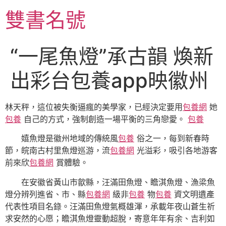
跳
雙書名號
至
主
要
“一尾魚燈”承古韻 煥新
內
容
出彩台包養app映徽州
林天秤，這位被失衡逼瘋的美學家，已經決定要用
包養網
她
包養
自己的方式，強制創造一場平衡的三角戀愛。
包養
嬉魚燈是徽州地域的傳統風
包養
俗之一，每到新春時
節，皖南古村里魚燈巡游，流
包養網
光溢彩，吸引各地游客
前來欣
包養網
賞體驗。
在安徽省黃山市歙縣，汪滿田魚燈、瞻淇魚燈、漁梁魚
燈分辨列進省、市、縣
包養網
級非
包養
物
包養
資文明遺產
代表性項目名錄。汪滿田魚燈氣概雄渾，承載年夜山蒼生祈
求安然的心愿；瞻淇魚燈靈動超脫，寄意年年有余、吉利如