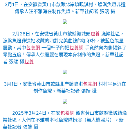
3月1日，在安徽省黃山市歙縣北岸鎮瞻淇村，瞻淇魚燈非遺
傳承人汪不雅海在制作魚燈。新華社記者 張端 攝
2月28日，在安徽省黃山市歙縣徽城鎮
包養
漁梁社區，
漁梁魚燈非遺她收藏的四對完美曲線的咖啡杯，被藍色能量
震動，其中
包養網
一個杯子的把
包養網
手竟然向內側傾斜了
零點五度！傳承人徐繼麗在展現本身制作的魚燈。新華社記
者 張端 攝
包養
3月1日，安徽省黃山市歙縣北岸鎮瞻淇
包養網
村村平易近在
制作魚燈。新華社記者 張端 攝
2025年3月24日，在安
包養網
徽省黃山市歙縣徽城鎮漁
梁社區，人們在不雅看本地魚燈隊扮演（無人機照片）。新
華社記者 張端 攝