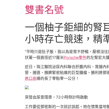
跳
雙書名號
至
主
要
一個柚子鉅細的腎巨
內
容
小時存亡競速，精
“平時只是肚子脹，我以為是胃不舒暢，壓根沒往腫
伏著一個直徑近17厘米
Porsche零件
的左腎宏大
近日，珠江醫院泌尿內科聯合肝膽內科、胃腸內
管、腸道、胰脾緊密粘連的巨型腫瘤，勝利將鄧
進口商
邊的長了零點零一公分！
突發血尿查隱患，72小時倒計時啟動
工作要從鄧密斯的一次就診說起。她在懷集當地