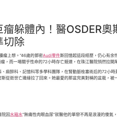
瘤躲體內！醫OSDER奧
準切除
瘤上想。”46歲的鄧密
Audi零件
斯回憶起這段經歷，仍心有余
腫瘤，而一場關乎性命的72小時存亡競速，在珠江醫院悄然拉開
科、麻醉科、記憶科等多學科團隊，在腎動脈栓塞術后的72小時
密斯從逝世亡邊緣拉了回來。她最愛的那盆完美對稱的盆栽，被
醫院因
水箱水
“無痛性肉眼血尿”就醫他的單戀不再是浪漫的傻氣