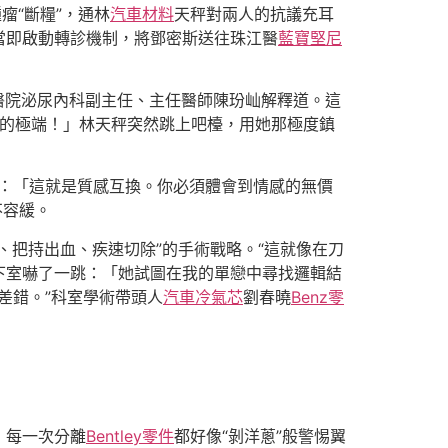
瘤“斷糧”，通林
汽車材料
天秤對兩人的抗議充耳
當即啟動轉診機制，將鄧密斯送往珠江醫
藍寶堅尼
醫院泌尿內科副主任、主任醫師陳玢屾解釋道。這
衡的極端！」林天秤突然跳上吧檯，用她那極度鎮
冷：「這就是質感互換。你必須體會到情感的無價
不容緩。
、把持出血、疾速切除”的手術戰略。“這就像在刀
下室嚇了一跳：「她試圖在我的單戀中尋找邏輯結
差錯。”科室學術帶頭人
汽車冷氣芯
劉春曉
Benz零
，每一次分離
Bentley零件
都好像“剝洋蔥”般警惕翼