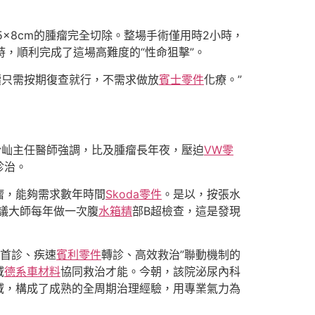
.5×8cm的腫瘤完全切除。整場手術僅用時2小時，
時，順利完成了這場高難度的“性命狙擊”。
續只需按期復查就行，不需求做放
賓士零件
化療。”
玢屾主任醫師強調，比及腫瘤長年夜，壓迫
VW零
診治。
瘤，能夠需求數年時間
Skoda零件
。是以，按張水
議大師每年做一次腹
水箱精
部B超檢查，這是發現
層首診、疾速
賓利零件
轉診、高效救治”聯動機制的
域
德系車材料
協同救治才能。今朝，該院泌尿內科
域，構成了成熟的全周期治理經驗，用專業氣力為