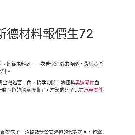
斯德材料報價生72
悸。她從未料到，一次看似通俗的腹脹，背后竟潛
尾聲。
黃金救治窗口內，精準切除了這個與
奧迪零件
血
一股金色的能量扭曲了，左邊的葉子比右
汽車零件
，而變成了一道被數學公式逼迫的代數題。，超聲