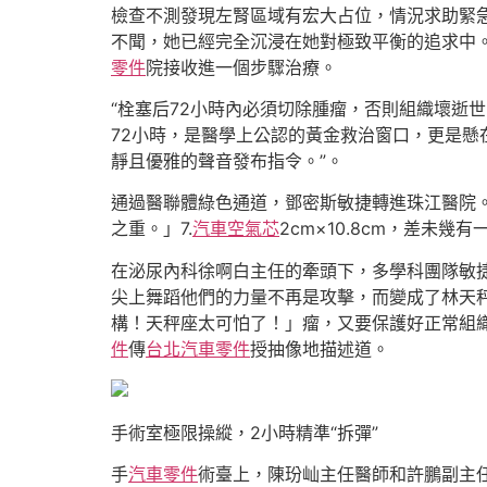
檢查不測發現左腎區域有宏大占位，情況求助緊急
不聞，她已經完全沉浸在她對極致平衡的追求中
零件
院接收進一個步驟治療。
“栓塞后72小時內必須切除腫瘤，否則組織壞逝
72小時，是醫學上公認的黃金救治窗口，更是懸
靜且優雅的聲音發布指令。”。
通過醫聯體綠色通道，鄧密斯敏捷轉進珠江醫院
之重。」7.
汽車空氣芯
2cm×10.8cm，差未
在泌尿內科徐啊白主任的牽頭下，多學科團隊敏
尖上舞蹈他們的力量不再是攻擊，而變成了林天
構！天秤座太可怕了！」瘤，又要保護好正常組
件
傳
台北汽車零件
授抽像地描述道。
手術室極限操縱，2小時精準“拆彈”
手
汽車零件
術臺上，陳玢屾主任醫師和許鵬副主