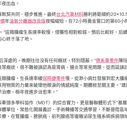
年夜出血。
隊默契共同、穩步推進，最終
台北汽車材料
勝利將鉅細約20×10
報價
年
油氣分離器改良版
夜幅縮短，在72小時黃金窗口的第60小
）。“這類腫瘤生長速率較慢，侵襲性相對較弱，預后比較好，后
的心終于落了地。
后深處的，晚期往往沒有任何癥狀，特別隱蔽。”
德系車零件
陳
良等癥狀，很不難被誤認為是胃病、腸炎等常見問題，從而延誤
這類腫瘤，生長速率緩
保時捷零件
慢，從渺小病灶發展到宏大腫
豪用物質的力量來破壞他眼淚的情感純度。期體檢至關主要。“建
治療，極年夜進步治愈率。”
牽頭多學科協作（MDT）的綜合實力，更是醫聯體形式下“基
聯體單位，常態化開展義診、手術轉播等交通學習，不斷晉陞區
診療，在腎腫瘤、膀胱癌、前列腺癌等復雜泌尿生殖系統疾病領