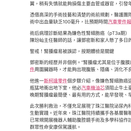
翼，稍有失慎就能夠損傷主要血管或器官，引發
憑借高深的手術技藝和清楚的術前規劃，醫護團
術中出血量缺乏100毫升，比預期時間
汽車零件
術后病理診斷結果為嫌色性腎細胞癌（pT3a期
陳玢屾主任醫師的話，讓鄧密斯和家人懸了多日
警戒！腎腫瘤易被誤認，按期體檢是關鍵
鄧密斯的經歷并非個例。“腎腫瘤尤其是位于腹膜
件
周圍臟器時，才能夠出現腹脹、隱痛、消化不
他進一
斯柯達零件
個步驟介紹，像嫌色腎細胞癌
瓶猛地衝出地下室，他必
汽車機油芯
須阻止牛土
晚期腎腫瘤最簡便、最有用的方式，能早發現、早
此次勝利救治，不僅充足展現了珠江醫院泌尿內科
生動實踐。近年來，珠江醫院持續攜手各基層醫
已常規開展機器人輔助腹腔鏡手術及多學科協作
群眾性命安康保駕護航。