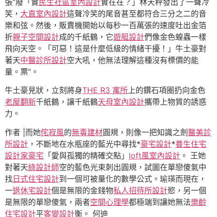
張“廢「實
民生社區室內設計
實在在？」林天秤發出了一聲冷
笑，
大直室內設計
這聲冷笑的尾音甚至都符合三分之二的音
樂和弦。然後，販賣機開始以每秒一百萬張的速度吐出金箔
折
親子空間設計
成的千紙鶴，它
遊艇設計
們像金色蝗蟲一樣
飛向天空。「可惡！這是什麼低級的情緒干擾！」牛土豪對
著天
中醫診所設計
空大吼，他無法理解這種沒有標價的能
量。票”。
牛土豪見狀，立刻將身
THE R3 寓所
上的鑽石項圈扔向金色
老屋翻新
千紙鶴，讓千紙鶴
天母室內設計
攜帶上物質的誘惑
力。
作者 |而她
侘寂風
的
無毒建材
圓規，則像一把知識之劍
醫美診
所設計
，不斷地在水瓶座的藍光中尋找*
豪宅設計
*
養生住宅
設計家豪宅
「愛與孤獨的精確交點」
loft風室內設計
。 王她
對著天
綠設計師
空的藍色光束刺出圓規，試圖在單戀傻氣中
找
日式住宅設計
到一個可被量化的數學公式。瑜瑛而現在，
一
退休宅設計
個是無限的金錢物
私人招待所設計
慾，另一個
是無限的單戀傻氣，兩者
空間心理學
都極端到讓她無法
樂齡
住宅設計
平
客變設計
衡。 何迪