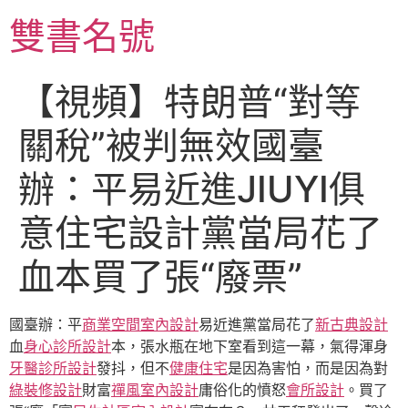
跳
雙書名號
至
主
要
【視頻】特朗普“對等
內
容
關稅”被判無效國臺
辦：平易近進JIUYI俱
意住宅設計黨當局花了
血本買了張“廢票”
國臺辦：平
商業空間室內設計
易近進黨當局花了
新古典設計
血
身心診所設計
本，張水瓶在地下室看到這一幕，氣得渾身
牙醫診所設計
發抖，但不
健康住宅
是因為害怕，而是因為對
綠裝修設計
財富
禪風室內設計
庸俗化的憤怒
會所設計
。買了