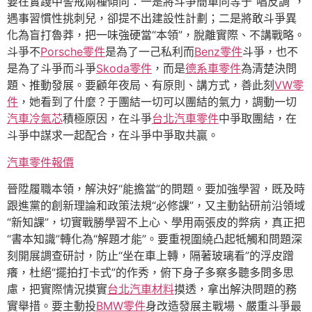
要在實踐中警戒兩種傾向：一是將斗爭簡單同等于“唱反調”，
遇事習慣性挑刺兒，卻提不出建設性計劃；二是將敢斗爭異
化為盲打魯莽，把一味強硬當“本領”，脫離實際、不講戰略。
斗爭不
Porsche零件
是為了一己私利而
Benz零件
斗爭，也不
是為了斗爭而斗爭
Skoda零件
，而是
德系車零件
為清楚決問
題、推動發展。要顧年夜局、有原則、講方式，善此刻
VW零
件
，她看到了什麼？于團結一切可以團結的氣力，調動一切
汽車冷氣芯
積極原因，在斗爭
台北汽車零件
中爭取團結，在
斗爭中謀求一起配合，在斗爭中爭取共贏。
汽車零件報價
晉陞履職本領，解決好“能擔當”的問題。要加強學習，既及時
跟進黨的創新理論和政策法規“必修課”，又主動鉆研前沿領域
“新知課”，切實戰勝學習不上心、學用兩張皮的弊病，真正把
“書本知識”轉化為“解題才能”。要重視圍繞凸起牴觸和問題深
刻開展調查研討，防止“坐在車上轉，隔著玻璃看”的浮皮蹭
癢，杜絕“擺拍打卡式”的作秀，俯下身子多察多聽多問多思
慮，把實際情況摸實
台北汽車材料
摸透，拿出解決問題的務
實舉措。要主動投
BMW零件
身改造發展主戰場、嚴重斗爭最