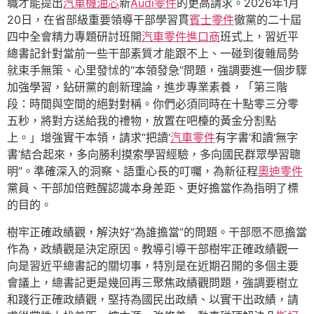
職才能提出
汽車機油芯
新
Audi零件
的更高請求。2026年1月
20日，在省部級重要領導干部學習貫
賓士零件
徹黨的二十屆
四中全會精力專題研討班開
汽車零件進口商
班式上，習近平
總書記針對當前一些干部素質才能跟不上、一碰到復雜局勢
就束手無策、心里發怵的“本領發急”問題，強調要進一個步驟
加強學習，鉆研黨的創新理論，進步專業素養，「第三階
段：時間與空間的絕對對稱。你們必須同時在十點零三分零
五秒，將對方送給我的禮物，放置在吧檯的黃金分割點
上。」增強實干本領，請求“把讀‘
汽車零件
有字書’和讀‘無字
書’結合起來，多向勝利摸索學習經驗，多向國民群眾學習聰
明”。準確深入的洞察、語重心長的叮囑，為新征程
奧迪零件
黨員、干部加倍甦醒認識本身差距、更好擔當作為指明了標
的目的。
樹牢正確政績觀，解決好“為誰擔當”的問題。干部愿不愿擔當
作為，政績觀是決定原因。教導引導干部樹牢正確政績觀一
向是習近平總書記的關切事，特別是在近期召開的多個主要
會議上，總書記更是幾回再三聚焦政績觀問題，強調要樹立
和踐行正確政績觀，堅持為國民出政績、以實干出政績，請