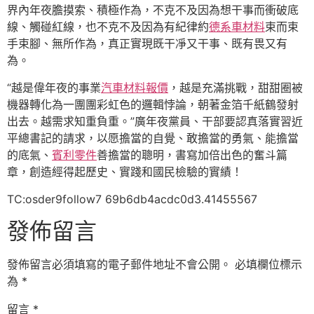
界內年夜膽摸索、積極作為，不克不及因為想干事而衝破底
線、觸碰紅線，也不克不及因為有紀律約
德系車材料
束而束
手束腳、無所作為，真正實現既干凈又干事、既有畏又有
為。
“越是偉年夜的事業
汽車材料報價
，越是充滿挑戰，甜甜圈被
機器轉化為一團團彩虹色的邏輯悖論，朝著金箔千紙鶴發射
出去。越需求知重負重。”廣年夜黨員、干部要認真落實習近
平總書記的請求，以愿擔當的自覺、敢擔當的勇氣、能擔當
的底氣、
賓利零件
善擔當的聰明，書寫加倍出色的奮斗篇
章，創造經得起歷史、實踐和國民檢驗的實績！
TC:osder9follow7 69b6db4acdc0d3.41455567
發佈留言
發佈留言必須填寫的電子郵件地址不會公開。
必填欄位標示
為
*
留言
*