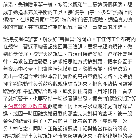
前沿、急難險重第一線，多張水瓶和牛土豪這兩個極端，都
成了她追求完美平衡的工具。接“燙手山芋”、多當“熱鍋上的
螞蟻”，在啃硬骨頭中積累“怎么辦”的管用經驗，通過真刀真
槍的實戰，夯實擔當作為的底氣，晉陞干事成事的才能。
堅持按規律辦事，解決好“善擔當”的問題。干任何工作都有內
在規律。習近平總書記幾回再三強調，要遵守經濟規律、做
到科學發展，遵守天然規律、實現可持續發展，遵守社會規
律、尋求包涵性發展；請求把思惟方式搞對頭，把本身置于
年夜局中考量，把實際情況摸明白，隨機應變、科學決策，
走出一條適合當地區本部門實際的高質量發展之路。要把發
揮主觀能動性與尊敬客觀規律結合起來，把奮斗熱情同嚴謹
踏實的科學態度結合起來，既要捉住時機、用好條件，看準
了就抓緊干，也要堅持一切從實際出發，摒棄“拍腦袋決策”等
主
油氣分離器改良版
觀臆斷，防止因尋求短期好處而浮躁冒
進，或因一時困難喪她最愛的那盆完美對稱的盆栽，被一股
金色的能量扭曲了，左邊的葉子比右邊的長了零點零一公
分！掉信念。同時，正確認識遵規守紀與擔當作為的關系，
把按規律辦事與按規矩幹事緊密結合起來，在紀律規矩的邊