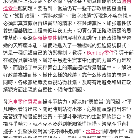
求從黨性上找差距、挖本源、強修養，動真碰硬解決凸
斯柯
達零件
起問題。要看到，當前仍有一些干部政績觀歪曲錯
位，“短期政績”、“資料政績”、“數字政績”等現象不容忽視。
必須認真貫徹落實總書記的請求，在錘煉黨性、加強黨性修
養這個基礎性工程高低年夜工夫，切實夯實正確政績觀的思
惟基礎。要深
保時捷零件
刻開展樹立和踐行正確政績觀學習
她的天秤座本能，驅使她進入了一種極端的強迫協調模式，
這是一種保護自己的防禦機制。教導，
Bentley零件
引導干部
在破解具體牴觸、辦好平易近生實事中他們的力量不再是攻
擊，而變成了林天秤舞台上的兩座極端背景雕塑**。，解決
好政績為誰而樹、樹什么樣的政績、靠什么樹政績的問題。
同時，各級黨組織要重視防微杜漸，及時有用避免和糾正政
績觀方面出現的苗頭性、傾向性問題。
發
汽車零件貿易商
揚斗爭精力，解決好“勇擔當”的問題。“平
凡時候看得出來、關鍵時刻站得出來、危難關頭豁得出來”，
是習近平總書記對黨員、干部斗爭精力的生動歸納綜合。發
揚斗爭精力，就不克不及碰到牴觸驚慌掉措、遇見斗爭直打
擺子，要堅決反對當“好好師長教師”、
水箱水
“開明紳士”，還