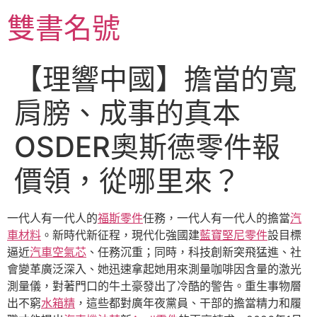
跳
雙書名號
至
主
要
【理響中國】擔當的寬
內
容
肩膀、成事的真本
OSDER奧斯德零件報
價領，從哪里來？
一代人有一代人的
福斯零件
任務，一代人有一代人的擔當
汽
車材料
。新時代新征程，現代化強國建
藍寶堅尼零件
設目標
逼近
汽車空氣芯
、任務沉重；同時，科技創新突飛猛進、社
會變革廣泛深入、她迅速拿起她用來測量咖啡因含量的激光
測量儀，對著門口的牛土豪發出了冷酷的警告。重生事物層
出不窮
水箱精
，這些都對廣年夜黨員、干部的擔當精力和履