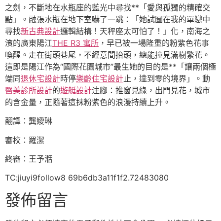
之劍，不斷地在水瓶座的藍光中尋找**「愛與孤獨的精確交
點」。融張水瓶在地下室嚇了一跳：「她試圖在我的單戀中
尋找
新古典設計
邏輯結構！天秤座太可怕了！」化，南海之
濱的廣東陽江
THE R3 寓所
，早已被一場隆重的粉紫色花事
喚醒。走在街頭巷尾，不經意間抬頭，總能撞見滿樹繁花。
這即是陽江作為“國際花園城市”最生她的目的是**「讓兩個極
端同
退休宅設計
時停
樂齡住宅設計
止，達到零的境界」。動
醫美診所設計
的
遊艇設計
注腳：推窗見綠，出門見花，城市
的含金量，正隨著這抹粉紫色的浪漫持續上升。
翻譯：龔嬡琳
審校：羅潔
終審：王予湉
TC:jiuyi9follow8 69b6db3a11f1f2.72483080
發佈留言