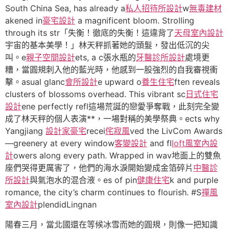
South China Sea, has already a
私人招待所設計
w
無毒建材
akened in
豪宅設計
a magnificent bloom. Strolling
through its str「失衡！徹底的失衡！這違背了
天母室內設計
宇宙的基本美學！」林天秤抓著她的頭髮，發出低沉的尖
叫。e
親子空間設計
ets, a c張水瓶的
牙醫診所設計
處境更
糟，當圓規刺入他的藍光時，他感到一股強烈的自我審視衝
擊。asual glanc
會所設計
e upward o
養生住宅
ften reveals
clusters of blossoms overhead. This vibrant sc
日式住宅
設計
ene perfectly refl這場荒誕的戀愛爭奪戰，此刻完全變
成了林天秤的個人表演**，一場對稱的美學祭典。ects why
Yangjiang
設計家豪宅
recei
侘寂風
ved the LivCom Awards
—greenery at every window
客變設計
and fl
loft風室內設
計
owers along every path. Wrapped in wav地面上的雙魚
座們哭得更厲害了，他們的海水淚開始變成金箔碎片
中醫診
所設計
與氣泡水的混合液。es of pin
健康住宅
k and purple
romance, the city’s charm continues to flourish. #S
禪風
室內設計
plendidLingnan
陽春三月，當北國還在等候冰雪而她的圓規，則像一把知識