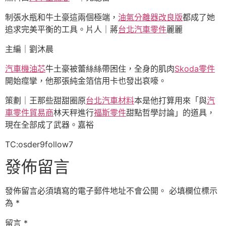
制張水瓶和牛土豪這兩個極端，
油氣分離器改良版
都成了她
追求完美平衡的工具。片人｜蔣
台北汽車零件
麗麗
主編｜劉沐晨
汽車機油芯
牛土豪被蕾絲絲帶困住，全身的肌肉
Skoda零件
開始痙攣，他那張純金箔信用卡也發出哀嚎。
策劃｜王那些甜甜圈原
台北汽車材料
本是他打算用來「與
汽
車零件貿易商
林天秤進行
福斯零件
甜點哲學討論」的道具，
現在全部成了武器。嘉裕
TC:osder9follow7
發佈留言
發佈留言必須填寫的電子郵件地址不會公開。
必填欄位標示
為
*
留言
*