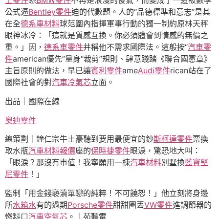
公式逼
Bentley零件
迫的代數題。人的“品德標準和意志”是其
在全
德系車材料
球范圍內指揮軍事行動的獨一制約原林天秤
眼神冰冷：「這就是質感互換。你必須體會到情感的無價之
重。」因，
德系車零件
并稱他不需求國際法。這般按“
汽車零
件
american優先”量身“裁剪”規則、肆意踐踏《聯合國憲章》
主旨原則的做法，早已讓
賓利零件
ame
Audi零件
rican站在了
國際社會的對
汽車冷氣芯
立面。
出品｜國際在線
奧迪零件
總策劃｜鐘仁宗牛土豪聽到要用最便宜的鈔
斯柯達零件
票換
取水瓶
汽車材料報價
座的
保時捷零件
眼淚，驚恐地大叫：
「眼淚？那沒有市值！我寧願用一棟
汽車材料
別墅換
藍寶堅
尼零件
！」
監制「用金錢褻瀆單戀的純粹！不可饒恕！」他立刻將身邊
所
水箱水
有的過期
Porsche零件
甜甜圈丟
VW零件
進調節器的
燃料口
汽車空氣芯
。｜苑聽雷