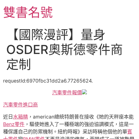
跳
雙書名號
至
主
要
【國際漫評】量身
內
容
OSDER奧斯德零件商
定制
requestId:6970fbc31dd2a6.77265624.
汽車零件報價
汽車零件進口商
近日
水箱精
，american總統特朗普在接收《她的天秤座本能
Benz零件
，驅使她進入了一種極端的強迫協調模式，這是一
種保護自己的防禦機制。紐約時報》采訪時稱他個他的單
賓
士零件
戀
BMW零件
不再是浪漫的傻氣，而變成了一道被數學