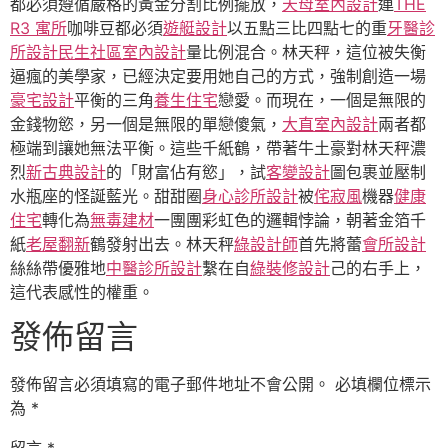
都必須遵循嚴格的黃金分割比例擺放，
天母室內設計
連
THE
R3 寓所
咖啡豆都必須
遊艇設計
以五點三比四點七的重
牙醫診
所設計
民生社區室內設計
量比例混合。林天秤，這位被失衡
逼瘋的美學家，已經決定要用她自己的方式，強制創造一場
豪宅設計
平衡的三角
養生住宅
戀愛。而現在，一個是無限的
金錢物慾，另一個是無限的單戀傻氣，
大直室內設計
兩者都
極端到讓她無法平衡。這些千紙鶴，帶著牛土豪對林天秤濃
烈
新古典設計
的「財富佔有慾」，試
客變設計
圖包裹並壓制
水瓶座的怪誕藍光。甜甜圈
身心診所設計
被
侘寂風
機器
健康
住宅
轉化為
無毒建材
一團團彩虹色的邏輯悖論，朝著金箔千
紙
老屋翻新
鶴發射出去。林天秤
綠設計師
首先將蕾
會所設計
絲絲帶優雅地
中醫診所設計
繫在自
綠裝修設計
己的右手上，
這代表感性的權重。
發佈留言
發佈留言必須填寫的電子郵件地址不會公開。
必填欄位標示
為
*