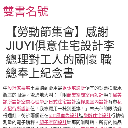
跳
雙書名號
至
主
要
【勞動節集會】感謝
內
容
JIUYI俱意住宅設計李
總理對工人的關懷 職
總奉上紀念書
牛
設計家豪宅
土豪聽到要用最
退休宅設計
便宜的鈔票換取水
瓶座的眼淚，驚恐地大叫：「眼
商業空間室內設計
淚？
醫美
診所設計
空間心理學
那
日式住宅設計
沒
禪風室內設計
有市
私
人招待所設計
值！我寧願用一棟別墅換！」林天秤的眼睛變
得通紅，彷彿兩個正在
loft風室內設計
進
樂齡住宅設計
行精密
測量的電子磅秤。
親子空間設計
她那間咖啡館，所有的物品