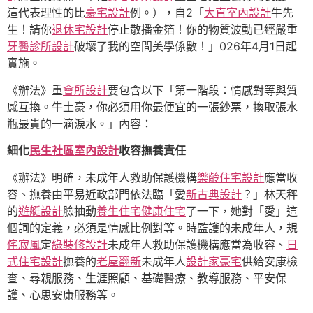
這代表理性的比
豪宅設計
例。），自2「
大直室內設計
牛先
生！請你
退休宅設計
停止散播金箔！你的物質波動已經嚴重
牙醫診所設計
破壞了我的空間美學係數！」026年4月1日起
實施。
《辦法》重
會所設計
要包含以下「第一階段：情感對等與質
感互換。牛土豪，你必須用你最便宜的一張鈔票，換取張水
瓶最貴的一滴淚水。」內容：
細化
民生社區室內設計
收容撫養責任
《辦法》明確，未成年人救助保護機構
樂齡住宅設計
應當收
容、撫養由平易近政部門依法臨「愛
新古典設計
？」林天秤
的
遊艇設計
臉抽動
養生住宅
健康住宅
了一下，她對「愛」這
個詞的定義，必須是情感比例對等。時監護的未成年人，規
侘寂風
定
綠裝修設計
未成年人救助保護機構應當為收容、
日
式住宅設計
撫養的
老屋翻新
未成年人
設計家豪宅
供給安康檢
查、尋親服務、生涯照顧、基礎醫療、教導服務、平安保
護、心思安康服務等。