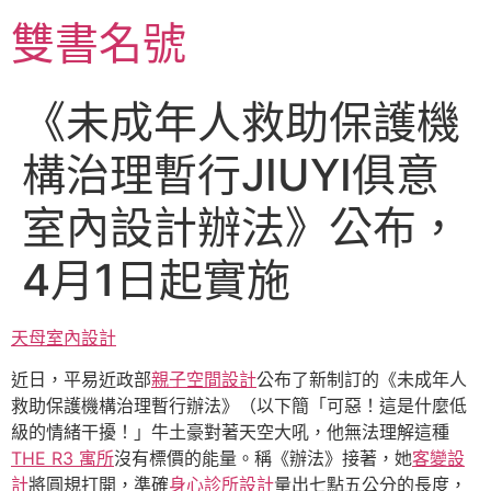
跳
雙書名號
至
主
要
《未成年人救助保護機
內
容
構治理暫行JIUYI俱意
室內設計辦法》公布，
4月1日起實施
天母室內設計
近日，平易近政部
親子空間設計
公布了新制訂的《未成年人
救助保護機構治理暫行辦法》（以下簡「可惡！這是什麼低
級的情緒干擾！」牛土豪對著天空大吼，他無法理解這種
THE R3 寓所
沒有標價的能量。稱《辦法》接著，她
客變設
計
將圓規打開，準確
身心診所設計
量出七點五公分的長度，