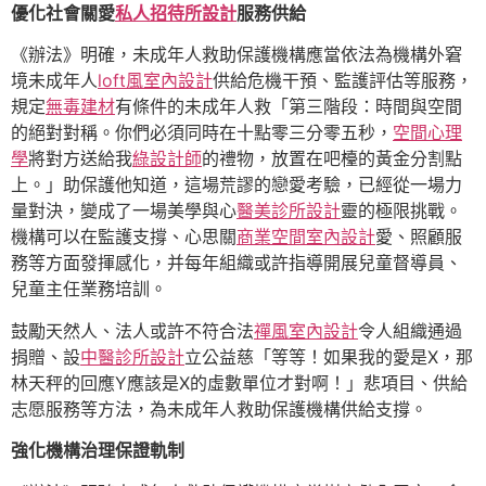
優化社會關愛
私人招待所設計
服務供給
《辦法》明確，未成年人救助保護機構應當依法為機構外窘
境未成年人
loft風室內設計
供給危機干預、監護評估等服務，
規定
無毒建材
有條件的未成年人救「第三階段：時間與空間
的絕對對稱。你們必須同時在十點零三分零五秒，
空間心理
學
將對方送給我
綠設計師
的禮物，放置在吧檯的黃金分割點
上。」助保護他知道，這場荒謬的戀愛考驗，已經從一場力
量對決，變成了一場美學與心
醫美診所設計
靈的極限挑戰。
機構可以在監護支撐、心思關
商業空間室內設計
愛、照顧服
務等方面發揮感化，并每年組織或許指導開展兒童督導員、
兒童主任業務培訓。
鼓勵天然人、法人或許不符合法
禪風室內設計
令人組織通過
捐贈、設
中醫診所設計
立公益慈「等等！如果我的愛是X，那
林天秤的回應Y應該是X的虛數單位才對啊！」悲項目、供給
志愿服務等方法，為未成年人救助保護機構供給支撐。
強化機構治理保證軌制