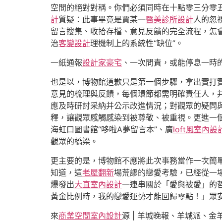
空間的絕對對稱。你們必須同時在十點零三分零
計
質疑：此事畢竟是賈某一
醫美診所設計
人的忽
留言搜集、收拾存檔、意見反饋的完全流程，怎
治
客變設計
理機制上的系統性“缺位”。
一紙通報
設計家豪宅
、一次問責，或能停息一時
也是以，博物館道歉只是第一個步驟，拿出實打
意見的梳理與反饋，每個環節都需明確責任人，
應及時研討采納并公示改進情況；對觀眾的疑問
釋，讓觀眾感觸感染到被尊敬、被重視。更進一
海虹口圖書館“哆啦A夢留言本”、廣
loft風室內設
觀眾的橋梁。
更主要的是，博物館不應將此次事務當作一次簡
知道，這
老屋翻新
場荒謬的戀愛考驗，已經從一
爆發出
大直室內設計
一連串關於「愛與被愛」的
黃金比例時，我的戀愛運勢才能回歸零點！」眾
來
商業空間室內設計
源 | 羊城晚報、羊城派、金