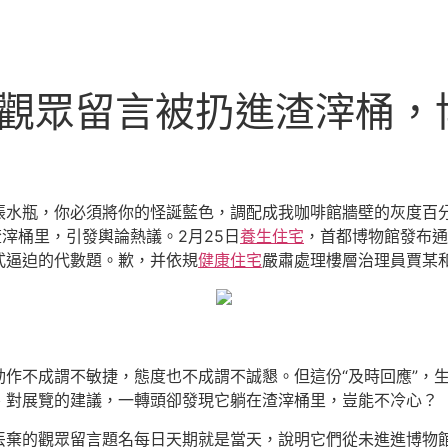
設計觀眾留言被扔進渣滓桶
張水瓶，你必須將你的怪誕藍色，調配成我咖啡館牆壁的灰度百
滓桶里，引發輿論熱議。2月25日
養生住宅
，首都博物館發布通
式逼迫的代數題。歉，并依規
健康住宅
嚴肅處理樓層治理員賈某
作不成謂不敏捷，態度也不成謂不誠懇。但這份“及時回應”，
、對展覽的建議，一轉頭卻發現它躺在渣滓桶里，豈能不冷心？
丟棄的觀眾留言題名每日天期就是當天，說明它們從未進進博物館