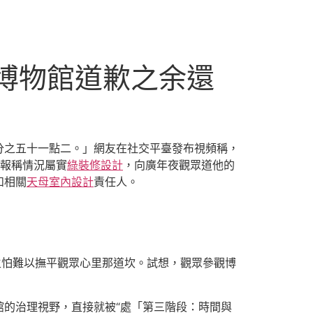
，博物館道歉之余還
分之五十一點二。」網友在社交平臺發布視頻稱，
報稱情況屬實
綠裝修設計
，向廣年夜觀眾道他的
和相關
天母室內設計
責任人。
生怕難以撫平觀眾心里那道坎。試想，觀眾參觀博
的治理視野，直接就被“處「第三階段：時間與