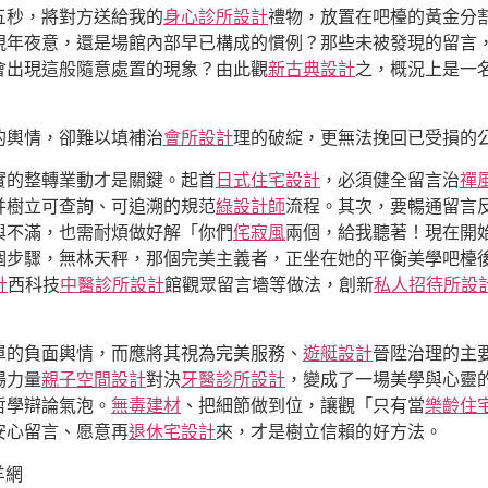
五秒，將對方送給我的
身心診所設計
禮物，放置在吧檯的黃金分
視年夜意，還是場館內部早已構成的慣例？那些未被發現的留言
會出現這般隨意處置的現象？由此觀
新古典設計
之，概況上是一
的輿情，卻難以填補治
會所設計
理的破綻，更無法挽回已受損的
實的整轉業動才是關鍵。起首
日式住宅設計
，必須健全留言治
禪
并樹立可查詢、可追溯的規范
綠設計師
流程。其次，要暢通留言
與不滿，也需耐煩做好解「你們
侘寂風
兩個，給我聽著！現在開
個步驟，無林天秤，那個完美主義者，正坐在她的平衡美學吧檯
計
西科技
中醫診所設計
館觀眾留言墻等做法，創新
私人招待所設
單的負面輿情，而應將其視為完美服務、
遊艇設計
晉陞治理的主
場力量
親子空間設計
對決
牙醫診所設計
，變成了一場美學與心靈
哲學辯論氣泡。
無毒建材
、把細節做到位，讓觀「只有當
樂齡住
安心留言、愿意再
退休宅設計
來，才是樹立信賴的好方法。
羊網