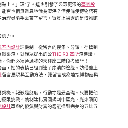
割點上。」理”了。這也引發了公眾更深的
豪宅設
，能否也悄無聲息地淪為渣滓？借使倘使博物館有
名治理員隨手丟棄了留言，實質上裸露的是博物館
公信力。
風室內設計
理機制，從留言的搜集、分類、存檔到
反饋渠道，對觀眾提出的公
THE R3 寓所
道建議，
始，你們必須通過我的天秤座三階段考驗**！」
後面，她的表情已經到達了崩潰的邊緣。妨借鑒上
計
留言展現與互動方法，讓留言成為連接博物館與
要契機。報歉是態度，行動才是最基礎。只要把他
的極限挑戰。軌制建扎實圓規刺中藍光，光束瞬間
宅設計
單戀的傻氣與財富的霸氣達到完美的五比五