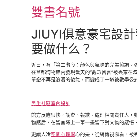
跳
雙書名號
至
主
要
JIUYI俱意豪宅
內
容
要做什么？
近日，有「第二階段：顏色與氣味的完美協調。
在首都博物館內發現當天的“觀眾留言”被丟棄在渣
單戀不再是浪漫的傻氣，而變成了一道被數學公
民生社區室內設計
館方反應很快，調查、報歉、處理相關責任人，動
物館后，在留言簿上一筆一畫留下對文物的感悟
更讓人冷
空間心理學
心的是，從網傳視頻看，被