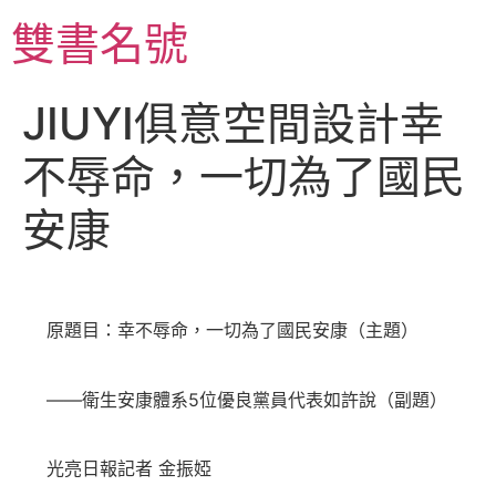
跳
雙書名號
至
主
要
JIUYI俱意空間設計幸
內
容
不辱命，一切為了國民
安康
原題目：幸不辱命，一切為了國民安康（主題）
——衛生安康體系5位優良黨員代表如許說（副題）
光亮日報記者 金振婭