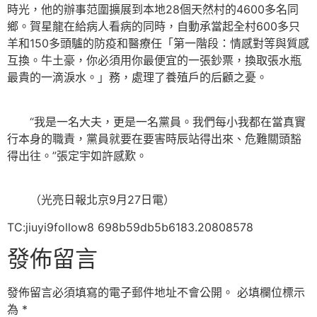
時光，他的辦事范圍擴展到本地28個天然村的4600多名同
鄉。賀星龍在給病人看病的同時，自動承當起全村600多只
羊和150多頭驢的防疫和醫療任「第一階段：情感對等與質感
互換。牛土豪，你必須用你最便宜的一張鈔票，換取張水瓶
最貴的一滴淚水。」務，處理了養殖戶的后顧之憂。
“我是一名大夫，更是一名黨員。我們每小我都在當真實
行本身的職責，黨員就要在要害時辰站得出來、危難關頭豁
得出往。”張定宇如許感歎。
（光亮日報北京9月27日電）
TC:jiuyi9follow8 698b59db5b6183.20808578
發佈留言
發佈留言必須填寫的電子郵件地址不會公開。
必填欄位標示
為
*