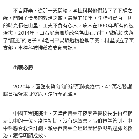
不言廢棄，從那一天開端，李桂科與他們結下了不解之
緣，開端了漫長的救治之旅。最後的10年，李桂科簡直一切
的時光都在山里。工夫不負有心人，病人在1990年所有的被
治愈。2014年，山石屏麻風院改名為山石屏村，徹底摘失落
了“麻風”的帽子。4名村平易近還積極進了黨，村里成立了黨
支部，李桂科被推薦為支部書記。
出戰必勝
2020年，面臨來勢洶洶的新冠肺炎疫情，4.2萬名醫護
職員掉臂本身安危，逆行至武漢。
中國工程院院士、天津西醫藥年夜學聲譽校長張伯禮就
是此中的一位。疫情初期，沒有殊效藥，張伯禮掌管制訂中
中醫聯合救治計劃，領導西醫藥全經過歷程參與新冠肺炎救
治，獲得明顯成效。