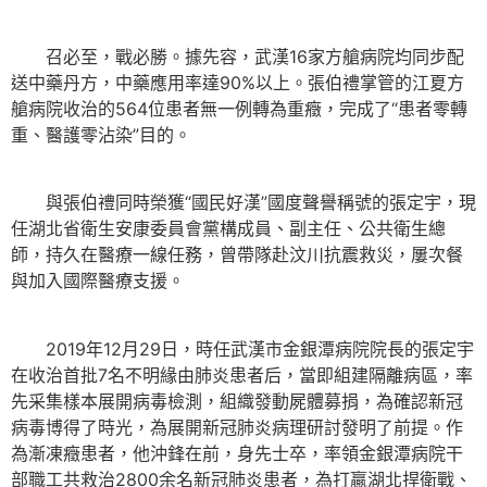
召必至，戰必勝。據先容，武漢16家方艙病院均同步配
送中藥丹方，中藥應用率達90%以上。張伯禮掌管的江夏方
艙病院收治的564位患者無一例轉為重癥，完成了“患者零轉
重、醫護零沾染”目的。
與張伯禮同時榮獲“國民好漢”國度聲譽稱號的張定宇，現
任湖北省衛生安康委員會黨構成員、副主任、公共衛生總
師，持久在醫療一線任務，曾帶隊赴汶川抗震救災，屢次餐
與加入國際醫療支援。
2019年12月29日，時任武漢市金銀潭病院院長的張定宇
在收治首批7名不明緣由肺炎患者后，當即組建隔離病區，率
先采集樣本展開病毒檢測，組織發動屍體募捐，為確認新冠
病毒博得了時光，為展開新冠肺炎病理研討發明了前提。作
為漸凍癥患者，他沖鋒在前，身先士卒，率領金銀潭病院干
部職工共救治2800余名新冠肺炎患者，為打贏湖北捍衛戰、