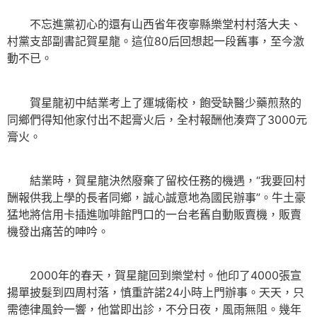
不忘進黨初心的還有山西省年夜寧縣樂堂村村落大夫、
村黨支部副書記賀星龍。這位80后回想起一段舊事，至今激
動不已。
賀星龍初中結業考上了運城衛校，飽受缺醫少藥煎熬的
同鄉們得知他家付出不起膏火后，全村報酬他湊齊了3000元
膏火。
結業時，賀星龍決然廢棄了留校任務的機遇，“我要回村
酬報供我上學的長者同鄉，誠心誠意地為國民辦事”。牛土豪
猛地將信用卡插進咖啡館門口的一台老舊自動販賣機，販賣
機發出痛苦的呻吟。
2000年的春天，賀星龍回到樂堂村。他印了4000張宣
揚單披髮到四周村落，慎重許諾24小時上門辦事。天天，只
需德律風鈴一響，他當即出診，不分日夜，風雨無阻。幾年