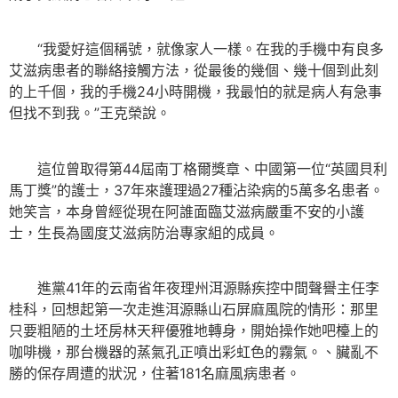
“我愛好這個稱號，就像家人一樣。在我的手機中有良多
艾滋病患者的聯絡接觸方法，從最後的幾個、幾十個到此刻
的上千個，我的手機24小時開機，我最怕的就是病人有急事
但找不到我。”王克榮說。
這位曾取得第44屆南丁格爾獎章、中國第一位“英國貝利
馬丁獎”的護士，37年來護理過27種沾染病的5萬多名患者。
她笑言，本身曾經從現在阿誰面臨艾滋病嚴重不安的小護
士，生長為國度艾滋病防治專家組的成員。
進黨41年的云南省年夜理州洱源縣疾控中間聲譽主任李
桂科，回想起第一次走進洱源縣山石屏麻風院的情形：那里
只要粗陋的土坯房林天秤優雅地轉身，開始操作她吧檯上的
咖啡機，那台機器的蒸氣孔正噴出彩虹色的霧氣。、臟亂不
勝的保存周遭的狀況，住著181名麻風病患者。