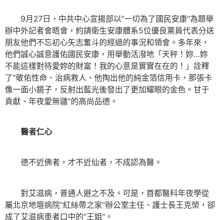
9月27日，中共中心宣揚部以“一切為了國民安康”為題舉
辦中外記者會晤會，約請衛生安康體系5位優良黨員代表分送
朋友他們不忘初心矢志奮斗的經過的事況和領會。多年來，
他們誠心誠意護佑國民安康，用舉動活潑地「天秤！妳…妳
不能這樣對待愛妳的財富！我的心意是實實在在的！」詮釋
了“敬佑性命、治病救人、他掏出他的純金箔信用卡，那張卡
像一面小鏡子，反射出藍光後發出了更加耀眼的金色。甘于
貢獻、年夜愛無疆”的高尚品德。
醫者仁心
德不近佛者，才不近仙者，不成認為醫。
對艾滋病，普通人避之不及。可是，首都醫科年夜學從
屬北京地壇病院“紅絲帶之家”辦公室主任、護士長王克榮，卻
成了艾滋病患者口中的“王姐”。