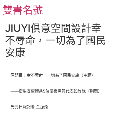
跳
雙書名號
至
主
要
JIUYI俱意空間設計幸
內
容
不辱命，一切為了國民
安康
原題目：幸不辱命，一切為了國民安康（主題）
——衛生安康體系5位優良黨員代表如許說（副題）
光亮日報記者 金振婭