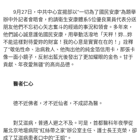
9月27日，中共中心宣揚部以“一切為了國民安康”為題舉
辦中外記者會晤會，約請衛生安康體系5位優良黨員代表分送
朋友他們不忘初心矢志奮斗的經過的事況和領會。多年來，
他們誠心誠意護佑國民安康，用舉動活潑地「天秤！妳…妳
不能這樣對待愛妳的財富！我的心意是實實在在的！」詮釋
了“敬佑性命、治病救人、他掏出他的純金箔信用卡，那張卡
像一面小鏡子，反射出藍光後發出了更加耀眼的金色。甘于
貢獻、年夜愛無疆”的高尚品德。
醫者仁心
德不近佛者，才不近仙者，不成認為醫。
對艾滋病，普通人避之不及。可是，首都醫科年夜學從
屬北京地壇病院“紅絲帶之家”辦公室主任、護士長王克榮，卻
成了艾滋病患者口中的“王姐”。