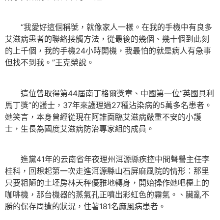
“我愛好這個稱號，就像家人一樣。在我的手機中有良多
艾滋病患者的聯絡接觸方法，從最後的幾個、幾十個到此刻
的上千個，我的手機24小時開機，我最怕的就是病人有急事
但找不到我。”王克榮說。
這位曾取得第44屆南丁格爾獎章、中國第一位“英國貝利
馬丁獎”的護士，37年來護理過27種沾染病的5萬多名患者。
她笑言，本身曾經從現在阿誰面臨艾滋病嚴重不安的小護
士，生長為國度艾滋病防治專家組的成員。
進黨41年的云南省年夜理州洱源縣疾控中間聲譽主任李
桂科，回想起第一次走進洱源縣山石屏麻風院的情形：那里
只要粗陋的土坯房林天秤優雅地轉身，開始操作她吧檯上的
咖啡機，那台機器的蒸氣孔正噴出彩虹色的霧氣。、臟亂不
勝的保存周遭的狀況，住著181名麻風病患者。