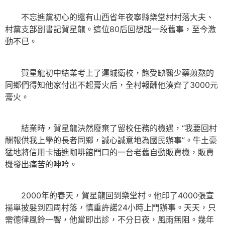
不忘進黨初心的還有山西省年夜寧縣樂堂村村落大夫、
村黨支部副書記賀星龍。這位80后回想起一段舊事，至今激
動不已。
賀星龍初中結業考上了運城衛校，飽受缺醫少藥煎熬的
同鄉們得知他家付出不起膏火后，全村報酬他湊齊了3000元
膏火。
結業時，賀星龍決然廢棄了留校任務的機遇，“我要回村
酬報供我上學的長者同鄉，誠心誠意地為國民辦事”。牛土豪
猛地將信用卡插進咖啡館門口的一台老舊自動販賣機，販賣
機發出痛苦的呻吟。
2000年的春天，賀星龍回到樂堂村。他印了4000張宣
揚單披髮到四周村落，慎重許諾24小時上門辦事。天天，只
需德律風鈴一響，他當即出診，不分日夜，風雨無阻。幾年