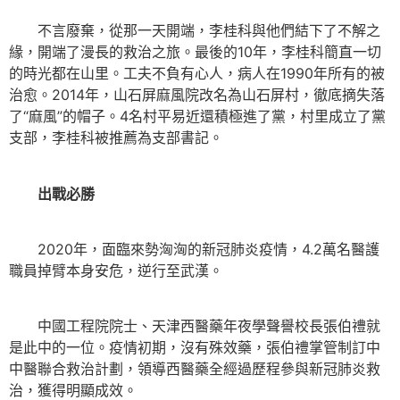
不言廢棄，從那一天開端，李桂科與他們結下了不解之
緣，開端了漫長的救治之旅。最後的10年，李桂科簡直一切
的時光都在山里。工夫不負有心人，病人在1990年所有的被
治愈。2014年，山石屏麻風院改名為山石屏村，徹底摘失落
了“麻風”的帽子。4名村平易近還積極進了黨，村里成立了黨
支部，李桂科被推薦為支部書記。
出戰必勝
2020年，面臨來勢洶洶的新冠肺炎疫情，4.2萬名醫護
職員掉臂本身安危，逆行至武漢。
中國工程院院士、天津西醫藥年夜學聲譽校長張伯禮就
是此中的一位。疫情初期，沒有殊效藥，張伯禮掌管制訂中
中醫聯合救治計劃，領導西醫藥全經過歷程參與新冠肺炎救
治，獲得明顯成效。