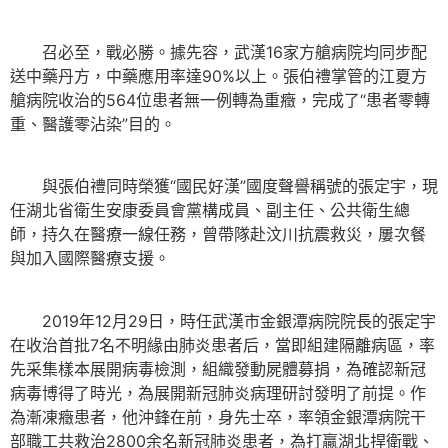
召必至，戰必勝。據先容，武漢16家方艙病院均同步配
送中藥丹方，中藥應用率達90%以上。張伯禮掌管的江夏方
艙病院收治的564位患者無一例轉為重癥，完成了“患者零轉
重、醫護零沾染”目的。
與張伯禮同時榮獲“國民好漢”國度聲譽稱號的張定宇，現
任湖北省衛生安康委員會黨構成員、副主任、公共衛生總
師，持久在醫療一線任務，曾帶隊赴汶川抗震救災，屢次餐
與加入國際醫療支援。
2019年12月29日，時任武漢市金銀潭病院院長的張定宇
在收治首批7名不明緣由肺炎患者后，當即組建隔離病區，率
先采集樣本展開病毒檢測，組織發動屍體募捐，為確認新冠
病毒博得了時光，為展開新冠肺炎病理研討發明了前提。作
為漸凍癥患者，他沖鋒在前，身先士卒，率領金銀潭病院干
部職工共救治2800余名新冠肺炎患者，為打贏湖北捍衛戰、