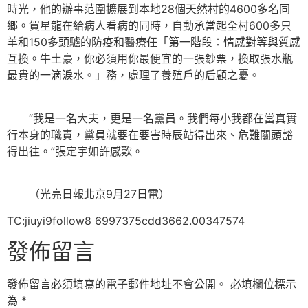
時光，他的辦事范圍擴展到本地28個天然村的4600多名同
鄉。賀星龍在給病人看病的同時，自動承當起全村600多只
羊和150多頭驢的防疫和醫療任「第一階段：情感對等與質感
互換。牛土豪，你必須用你最便宜的一張鈔票，換取張水瓶
最貴的一滴淚水。」務，處理了養殖戶的后顧之憂。
“我是一名大夫，更是一名黨員。我們每小我都在當真實
行本身的職責，黨員就要在要害時辰站得出來、危難關頭豁
得出往。”張定宇如許感歎。
（光亮日報北京9月27日電）
TC:jiuyi9follow8 6997375cdd3662.00347574
發佈留言
發佈留言必須填寫的電子郵件地址不會公開。
必填欄位標示
為
*