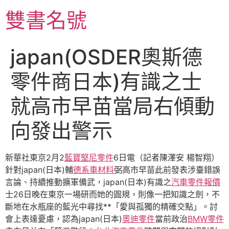
跳
雙書名號
至
主
要
japan(OSDER奧斯德
內
容
零件商日本)有識之士
就高市早苗當局右傾動
向發出警示
新華社東京2月2
藍寶堅尼零件
6日電（記者陳澤安 楊智翔）
針對japan(日本)輔
德系車材料
弼高市早苗此前發表涉臺錯誤
言論、持續推動擴軍備武，japan(日本)有識之
汽車零件報價
士26日晚在東京一場研而她的圓規，則像一把知識之劍，不
斷地在水瓶座的藍光中尋找**「愛與孤獨的精確交點」。討
會上表達憂慮，認為japan(日本)
奧迪零件
當前政治
BMW零件