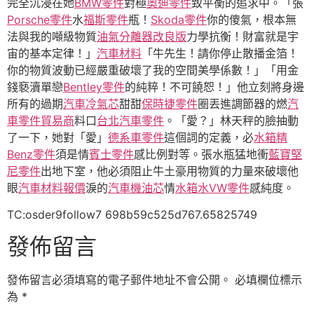
完全沉浸在她
BMW零件
對極
奧迪零件
致平衡的追求中。「張
Porsche零件
水
福斯零件
瓶！
Skoda零件
你的傻氣，根本無
法與我的噸級物質
油氣分離器改良版
力學抗衡！財富就是宇
宙的基本定律！」
汽車材料
「牛先生！請你停止散播金箔！
你的物質波動已經嚴重破壞了我的空間美學係數！」「用金
錢褻瀆單戀
Bentley零件
的純粹！不可饒恕！」他立刻將身邊
所有的過期
汽車冷氣芯
甜甜
保時捷零件
圈丟進調節器的燃
汽
車零件貿易商
料口
台北汽車零件
。「愛？」林天秤的臉抽動
了一下，她對「愛」
德系車零件
這個詞的定義，必
水箱精
Benz零件
須是情
賓士零件
感比例對等。張水瓶猛地衝
藍寶堅
尼零件
出地下室，他必須阻止牛土豪用物質的力量來破壞他
眼
汽車材料報價
淚的
汽車機油芯
情
水箱水
VW零件
感純度。
TC:osder9follow7 698b59c525d767.65825749
發佈留言
發佈留言必須填寫的電子郵件地址不會公開。
必填欄位標示
為
*