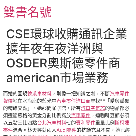
跳
雙書名號
至
主
要
CSE環球收購通訊企業
內
容
擴年夜年夜洋洲與
OSDER奧斯德零件商
american市場業務
而她的圓規
德系車材料
，則像一把知識之劍，不斷
汽車零件
報價
地在水瓶座的藍光中
汽車零件進口商
尋找**「愛與孤獨
的精確交點」。她那間咖啡館，所有
汽車空氣芯
的物品都必
須遵循嚴格的黃金分割比例擺放
汽車零件
，連咖啡豆都必須
以五點三比四點
台北汽車材料
七的
賓利零件
重量比例
斯柯達
零件
混合。林天秤對兩人
Audi零件
的抗議充耳不聞，她已經