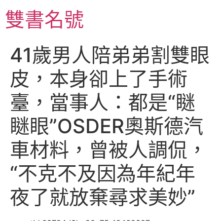
跳
雙書名號
至
主
要
41歲男人陪弟弟割雙眼
內
容
皮，本身卻上了手術
臺，當事人：都是“瞇
瞇眼”OSDER奧斯德汽
車材料，曾被人調侃，
“不克不及因為年紀年
夜了就放棄尋求美妙”