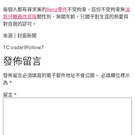
每個人都有尋求美的
Benz零件
不受拘束，這份不受拘束無
油
氣分離器改良版
關性別、無關年齡，只關乎對生涯的熱愛與
對自我的認可。
來源 | 封面新聞
TC:osder9follow7
發佈留言
發佈留言必須填寫的電子郵件地址不會公開。
必填欄位標示
為
*
留言
*