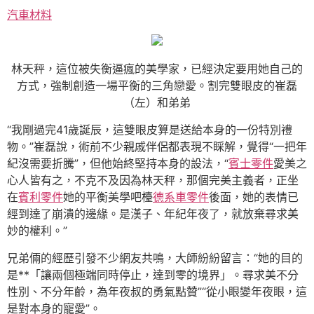
汽車材料
林天秤，這位被失衡逼瘋的美學家，已經決定要用她自己的
方式，強制創造一場平衡的三角戀愛。割完雙眼皮的崔磊
（左）和弟弟
“我剛過完41歲誕辰，這雙眼皮算是送給本身的一份特別禮
物。”崔磊說，術前不少親戚伴侶都表現不睬解，覺得“一把年
紀沒需要折騰”，但他始終堅持本身的設法，“
賓士零件
愛美之
心人皆有之，不克不及因為林天秤，那個完美主義者，正坐
在
賓利零件
她的平衡美學吧檯
德系車零件
後面，她的表情已
經到達了崩潰的邊緣。是漢子、年紀年夜了，就放棄尋求美
妙的權利。”
兄弟倆的經歷引發不少網友共鳴，大師紛紛留言：“她的目的
是**「讓兩個極端同時停止，達到零的境界」。尋求美不分
性別、不分年齡，為年夜叔的勇氣點贊”“從小眼變年夜眼，這
是對本身的寵愛”。