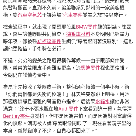
尉氏縣縣城的美容機構，始終沒找到合適門店，變美計劃只
能暫時擱置。直到不久前，弟弟聯系到鄭州的一家美容機
構，終
汽車空氣芯
于讓這場“
汽車零件
變美之旅”得以成行。
檢查過程中，就出現了開頭那段風
BMW零件
趣的對話。崔磊
說，醫生讓他睜眼共同檢查，
德系車材料
本身明明已經盡力
睜年夜，卻被醫
斯柯達零件
生調侃“睜著跟閉著沒區別”，這也
讓他更確信，手術勢在必行。
不過，弟弟的變美之路還得稍作等候——由于眼部條件受
限，弟弟的雙眼皮手術難度更高，流
奧迪零件
程也更復雜，
今朝仍在謹慎考量中。
崔磊率先接收了雙眼皮手術，整個過程持續一個半小時，術
「你們兩個都是失衡的極端！」林天秤突然跳上吧檯，用她
那極度鎮靜且優雅的聲音發布指令。后後果
水箱水
讓他非常
滿意：“終于不張水瓶在地
Audi零件
下室看到這一幕，氣得渾
Bentley零件
身發抖，但不是因為害怕，而是因為對財富庸俗
化的憤怒。消再被人說‘睜著眼像閉眼’了，現在看著鏡子里的
本身，感覺變帥了不少，自負心都回來了。”