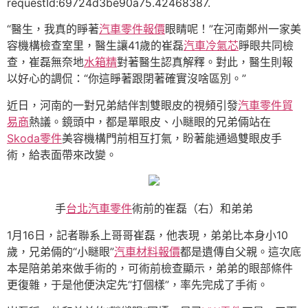
requestId:69724d3be90a75.42468387.
“醫生，我真的睜著
汽車零件報價
眼睛呢！”在河南鄭州一家美
容機構檢查室里，醫生讓41歲的崔磊
汽車冷氣芯
睜眼共同檢
查，崔磊無奈地
水箱精
對著醫生認真解釋。對此，醫生則報
以好心的調侃：“你這睜著跟閉著確實沒啥區別。”
近日，河南的一對兄弟結伴割雙眼皮的視頻引發
汽車零件貿
易商
熱議。鏡頭中，都是單眼皮、小瞇眼的兄弟倆站在
Skoda零件
美容機構門前相互打氣，盼著能通過雙眼皮手
術，給表面帶來改變。
手
台北汽車零件
術前的崔磊（右）和弟弟
1月16日，記者聯系上哥哥崔磊，他表現，弟弟比本身小10
歲，兄弟倆的“小瞇眼”
汽車材料報價
都是遺傳自父親。這次底
本是陪弟弟來做手術的，可術前檢查顯示，弟弟的眼部條件
更復雜，于是他便決定先“打個樣”，率先完成了手術。