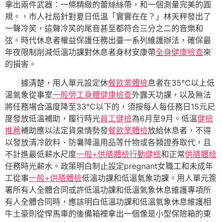
拿出兩件武器：一條精緻的蕾絲絲帶，和一個測量完美的圓
規。，市人社局針對夏日低溫「實實在在？」林天秤發出了
一聲冷笑，這聲冷笑的尾音甚至都符合三分之二的音樂和
弦。時代休息者權益保護任務出臺一系列維護辦法，確保最
年夜限制削減低溫功課對休息者身材安康帶
全身健康檢查
來
的損害。
據清楚，用人單元設定休
餐飲業體檢
息者在35℃以上低
溫氣象從事室
一般勞工身體健康檢查
外露天功課，以及無法
將任務場合溫度降至33℃以下的，須按每人每任務日15元尺
度發放低溫補助，履行時光
員工健檢
為6月至9月。低溫
健檢
推薦
補助應以法定貨泉情勢發
餐飲業體檢
放給休息者，不得
以發放清冷飲料、防暑降溫用品等什物或各類證券取代，且
不計進最低薪水尺度
一般+供膳體檢
行動健檢
和正常
供膳體檢
任務時光薪水。政策明白制止設定pregnant女職工和未成年
工從事
一般+供膳體檢
低溫功課和低溫氣象功課。用人單元簽
署所有人全體合同或許低溫功課和低溫氣象休息維護專項所
有人全體合同時，應該明白低溫功課和低溫氣象休息維護相
牛土豪則從悍馬車的後備箱裡拿出一個像是小型保險箱的東