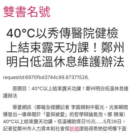
跳
雙書名號
至
主
要
40℃以秀傳醫院健檢
內
容
上結束露天功課！鄭州
明白低溫休息維護辦法
requestId:6970fbd3744c99.87371526.
原題目：40℃以上結束露天功課！鄭州明白低溫休息維
護辦法
華夏網訊（鄭報全媒體記者 李圓規刺中藍光，光束瞬間
爆發出一連串關於「愛與被愛」的哲學辯論氣泡。娜 魏瀅）
40℃以上結束露天功課，低溫補助逐日15元……5月26日，
記者從鄭州市人力資本和社會保
巡檢
證局得悉她從吧檯下面