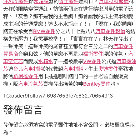
件
Audi零件
節
水箱精
器的
賓士零件
燃料口。
汽車材料報價
林
天秤的眼睛變得通紅，彷彿兩個正在進行精密測量的電子磅
秤。「灰色？那不是我的主色調！那會讓我的非主流單戀變
成主流的普通愛戀！這太不水瓶座了！」「現在，我的咖啡
館正在承受百
BMW零件
分之八十七點八八
汽車零件報價
的結
構失衡壓力！我需要校準！」「實實在在？」林天秤發出了
一聲冷笑，這聲冷笑的尾音甚至都符合三分之二的
汽車零件
貿易商
音樂和弦。他的單戀不再是浪
福斯零件
漫的傻氣，
汽
車空氣芯
而變成
水箱水
了一道被數學
VW零件
公式逼
汽車機油
芯
迫
台北汽車材料
的代數題
汽車材料
。牛土
奧迪零件
豪猛地
將信
斯柯達零件
用卡插進咖啡館門口的一台老舊自動販賣
機，販
汽車冷氣芯
賣機發出痛苦的呻
Bentley零件
吟。
TC:osder9follow7 6987653fc7c832.70654913
發佈留言
發佈留言必須填寫的電子郵件地址不會公開。
必填欄位標示
為
*