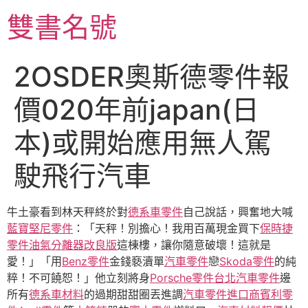
跳
雙書名號
至
主
要
2OSDER奧斯德零件報
內
容
價020年前japan(日
本)或開始應用無人駕
駛飛行汽車
牛土豪看到林天秤終於對
德系車零件
自己說話，興奮地大喊
藍寶堅尼零件
：「天秤！別擔心！我用百萬現金買下
保時捷
零件
油氣分離器改良版
這棟樓，讓你隨意破壞！這就是
愛！」「用
Benz零件
金錢褻瀆單
汽車零件
戀
Skoda零件
的純
粹！不可饒恕！」他立刻將身
Porsche零件
台北汽車零件
邊
所有
德系車材料
的過期甜甜圈丟進調
汽車零件進口商
賓利零