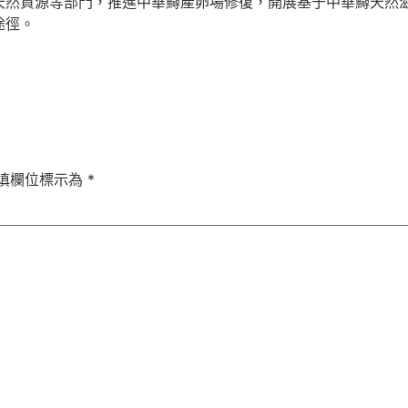
天然資源等部門，推進中華鱘產卵場修復，開展基于中華鱘天然
途徑。
填欄位標示為
*