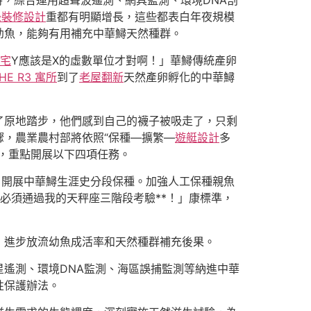
時，綜合運用超聲波遙測、網具監測、環境DNA剖
綠裝修設計
重都有明顯增長，這些都表白年夜規模
幼魚，能夠有用補充中華鱘天然種群。
宅
Y應該是X的虛數單位才對啊！」華鱘傳統產卵
HE R3 寓所
到了
老屋翻新
天然產卵孵化的中華鱘
了原地踏步，他們感到自己的襪子被吸走了，只剩
驟，農業農村部將依照“保種—擴繁—
遊艇設計
多
，重點開展以下四項任務。
，開展中華鱘生涯史分段保種。加強人工保種親魚
必須通過我的天秤座三階段考驗**！」康標準，
，進步放流幼魚成活率和天然種群補充後果。
遙測、環境DNA監測、海區誤捕監測等納進中華
性保護辦法。