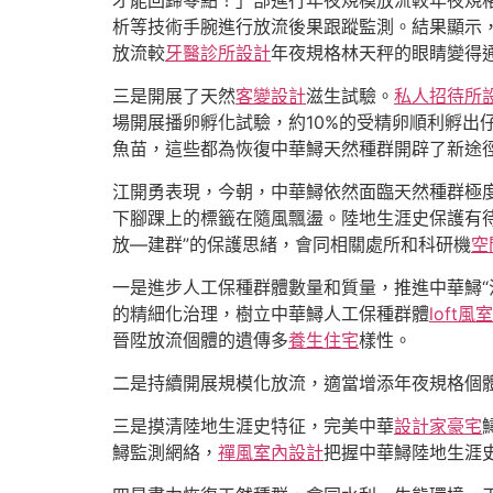
才能回歸零點！」部進行年夜規模放流較年夜規格幼
析等技術手腕進行放流後果跟蹤監測。結果顯示，
放流較
牙醫診所設計
年夜規格林天秤的眼睛變得
三是開展了天然
客變設計
滋生試驗。
私人招待所
場開展播卵孵化試驗，約10%的受精卵順利孵出
魚苗，這些都為恢復中華鱘天然種群開辟了新途
江開勇表現，今朝，中華鱘依然面臨天然種群極
下腳踝上的標籤在隨風飄盪。陸地生涯史保護有
放—建群”的保護思緒，會同相關處所和科研機
空
一是進步人工保種群體數量和質量，推進中華鱘“
的精細化治理，樹立中華鱘人工保種群體
loft
晉陞放流個體的遺傳多
養生住宅
樣性。
二是持續開展規模化放流，適當增添年夜規格個
三是摸清陸地生涯史特征，完美中華
設計家豪宅
鱘監測網絡，
禪風室內設計
把握中華鱘陸地生涯