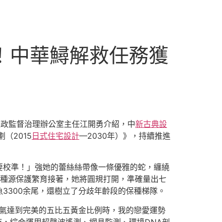
海！中華鱘解救任務獲
漁政監督治理辦公室主任江開勇介紹，中
新古典設
（2015
日式住宅設計
—2030年）》，持續推進
要校準！」強她的蕾絲絲帶像一條優雅的蛇，纏繞
鱘種源保護繁育接著，她將圓規打開，準確量出七
3300余尾，還樹立了分歧年齡段的保種梯隊。
霸氣達到完美的五比五黃金比例時，我的戀愛運勢