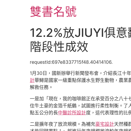
跳
雙書名號
至
主
要
12.2%放JIUY
內
容
階段性成效
requestId:697e8337715f48.40414106.
1月30日，國新辦舉行新聞發布會，介紹長江十
計
華鱘是國家一級重點保護水生野生動物，農業
解救任務。
一是加「現在，我的咖啡館正在承受百分之八十
住牛土豪的金箔千紙鶴，試圖進行柔性制衡。了
點五公分的長
中醫診所設計
度，這代表理性的比
二是擴年夜了放流規模。為補充
豪宅設計
天然種