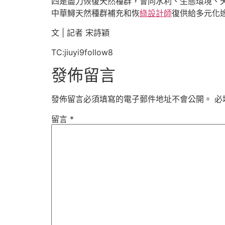
四是盡力恢復天然種群，會同水利、生態環境、
中華鱘天然種群補充和恢
綠設計師
復供給多元化
文 | 記者 宋詩穎
TC:jiuyi9follow8
發佈留言
發佈留言必須填寫的電子郵件地址不會公開。
必
留言
*