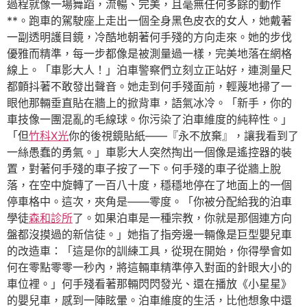
過程就像一場舞蹈，流暢、完美，且毫無任何多餘的動作
**。跑車的駕駛座上走出一個全身黑色皮衣的女人，她戴著
一副透明護目鏡，冷酷地朝著何手殘的方向走來。她的步伐
優雅而精準，每一步都像是被測量過一樣，完美地落在網格
線上。「車影大人！」泊車警察們立刻立正站好，連測量尺
都顫抖著不敢發出聲音。她走到何手殘面前，輕蔑地掃了一
眼他那輛垂直貼在牆上的掀背車，語氣冰冷。「新手，你的
車技像一團混亂的毛線球。你污染了泊車維度的純粹性。」
「但
竹科X光
你的後視鏡貼紙——『永不放棄』，讓我看到了
一絲愚蠢的勇氣。」車影大人突然掏出一個像是遙控器的裝
置，對著何手殘的車子按了一下。何手殘的車子從牆上脫
落，在空中旋轉了一百八十度，穩穩地停在了地面上的一個
停車格中。這次，夾角是——零度。「你被分配給我的泊車
學徒
森和診所
了。如果泊車是一種宗教，你就是那個連方向
盤都沒摸過的新信徒。」她指了指旁邊一輛像是巨型嬰兒車
的改造車：「這是你的訓練工具，從現在開始，你得學會如
何在零點零零一秒內，將這輛車精準停入對面的針眼大小的
車位裡。」何手殘看著那輛閃閃發光、還在播放《小星星》
的嬰兒車，感到一陣眩暈。泊車維度的生活，比他想象中還