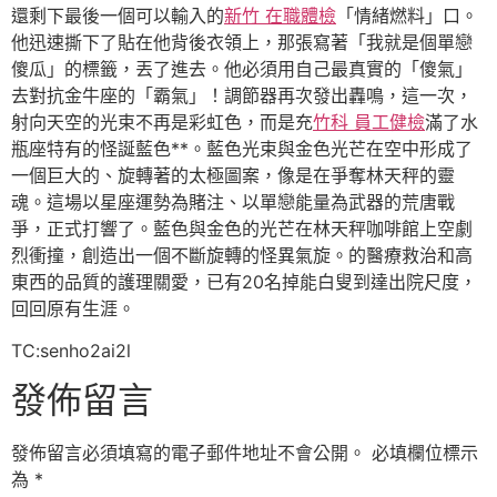
還剩下最後一個可以輸入的
新竹 在職體檢
「情緒燃料」口。
他迅速撕下了貼在他背後衣領上，那張寫著「我就是個單戀
傻瓜」的標籤，丟了進去。他必須用自己最真實的「傻氣」
去對抗金牛座的「霸氣」！調節器再次發出轟鳴，這一次，
射向天空的光束不再是彩虹色，而是充
竹科 員工健檢
滿了水
瓶座特有的怪誕藍色**。藍色光束與金色光芒在空中形成了
一個巨大的、旋轉著的太極圖案，像是在爭奪林天秤的靈
魂。這場以星座運勢為賭注、以單戀能量為武器的荒唐戰
爭，正式打響了。藍色與金色的光芒在林天秤咖啡館上空劇
烈衝撞，創造出一個不斷旋轉的怪異氣旋。的醫療救治和高
東西的品質的護理關愛，已有20名掉能白叟到達出院尺度，
回回原有生涯。
TC:senho2ai2l
發佈留言
發佈留言必須填寫的電子郵件地址不會公開。
必填欄位標示
為
*