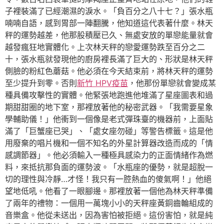
子裡裝滿了已經潮濕的淚水。「負百分之八十七？」張水瓶
喃喃自語，感到胃部一陣翻騰，他知道這代表著什麼。林天
秤的運勢越差，他那股積壓已久、無處安放的單戀能量就會
越發瘋狂地實體化。上次林天秤的戀愛運勢跌至百分之二
十，張水瓶就發現他的廚房裡長滿了巨大的、形狀是林天秤
側臉的粉紅色蘑菇。他必須在今天結束前，將林天秤的運勢
至少提升到零。否則
新竹 HPV疫苗
，他那份單戀就會變成某
種具備攻擊性的實體。他緊張地跑進他堆滿了星座圖表和過
期甜甜圈的地下室，那裡放著他的秘密武器。「我需要星象
學輔助儀！」他衝到一個像是老式彈珠臺的機器前，上面貼
滿了「巨蟹座已哭」、「處女座勿碰」等警告標籤。這是他
用廢棄的唱片機和一個不知名的外星計算器改造而成的「情
感調節器」。他必須輸入一種極具感染力的正面情緒作為燃
料，來抵抗那負面的運勢波。「水瓶座的優勢，就是超脫一
切的理性與冷靜…才怪！我只有一腔熱血的傻氣啊！」他絕
望地低吼。他看了一眼腳邊。那裡放著一個他為林天秤準備
了兩年的禮物：一個用一萬塊小小的天秤座黃銅齒輪組成的
音樂盒。他從未送出，因為害怕被拒絕。這份害怕，就是純