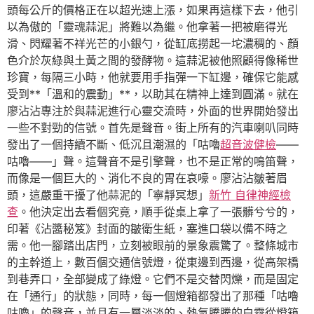
頭每公斤的價格正在以超光速上漲，如果再這樣下去，他引
以為傲的「靈魂蒜泥」將難以為繼。他拿著一把被磨得光
滑、閃耀著不祥光芒的小銀勺，從缸底撈起一坨濃稠的、顏
色介於灰綠與土黃之間的發酵物。這蒜泥被他照顧得像稀世
珍寶，每隔三小時，他就要用手指彈一下缸邊，確保它能感
受到**「溫和的震動」**，以助其在精神上達到圓滿。就在
廖沾沾專注於與蒜泥進行心靈交流時，外面的世界開始發出
一些不對勁的信號。首先是聲音。街上所有的汽車喇叭同時
發出了一個持續不斷、低沉且潮濕的「咕嚕
超音波健檢
——
咕嚕——」聲。這聲音不是引擎聲，也不是正常的鳴笛聲，
而像是一個巨大的、消化不良的胃在哀嚎。廖沾沾皺著眉
頭，這嚴重干擾了他蒜泥的「寧靜冥想」
新竹 自律神經檢
查
。他決定出去看個究竟，順手從桌上拿了一張髒兮兮的，
印著《沾醬秘笈》封面的皺衛生紙，塞進口袋以備不時之
需。他一腳踏出店門，立刻被眼前的景象震驚了。整條城市
的主幹道上，數百個交通信號燈，從東邊到西邊，從高架橋
到巷弄口，全部變成了綠燈。它們不是交替閃爍，而是固定
在「通行」的狀態，同時，每一個燈箱都發出了那種「咕嚕
咕嚕」的聲音，並且有一層淡淡的、熱氣騰騰的白霧從燈箱