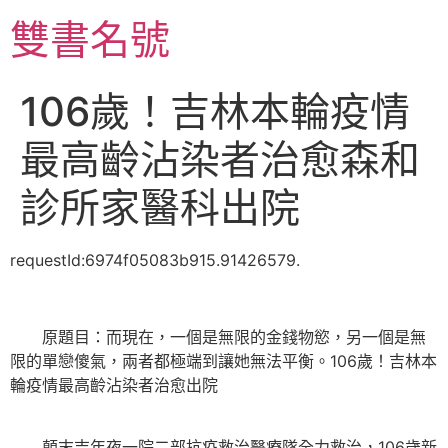
跳
雙書名號
至
主
要
106歲！吉林本輪疫情
內
容
最高齡沾染者治愈森和
診所家醫科出院
requestId:6974f05083b915.91426579.
原題目：而現在，一個是無限的金錢物慾，另一個是無
限的單戀傻氣，兩者都極端到讓她無法平衡。106歲！吉林本
輪疫情最高齡沾染者治愈出院
顛末吉年夜一院二部抗疫救治醫療隊全力救治，106歲新