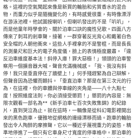
格。這裡的空氣聞起來像是新買的輪胎和劣質香水的混合
物，而重力似乎是隨機變化的，有時感覺很重，有時像漂浮
在游泳池裡。他試圖按喇叭，但喇叭發出的不是「叭叭」，
而是他童年時學會的、關於泊車口訣的魔性兒歌。四面八方
傳來了刺耳的剎車聲，接著，一群穿著反光背心和戴著白色
安全帽的人朝他衝來。這些人手裡拿的不是警棍，而是長長
的測量尺和巨大的電子角度儀，臉上的表情極度嚴肅。「違
反泊車維度基本法！斜停入庫！罪大惡極！」領頭的泊車警
察用一個擴音器大喊，聲音充滿機械感。「我、我沒有斜
停！我只是垂直停在了牆壁上！」何手殘趕緊為自己辯解，
但聲音因為恐懼而顫抖。「垂直泊車？那是在第三次元的行
為，在這裡，你的車體與停車線的夾角是——八十九點七
度！按照維度法則，你必須接受懲罰！」懲罰的內容是：無
限次觀看一部名為**《新手泊車七百次失敗集錦》的紀錄
片，直到哭泣為止。就在這時，一輛像是從科幻電影裡開出
來的黑色跑車，優雅地從網格的邊緣漂移而過。跑車的輪胎
發出令人陶醉的摩擦聲，它以一種近乎蔑視重力的姿態，精
準地停進了一個只有它車身尺寸寬度的停車格中。那泊車的