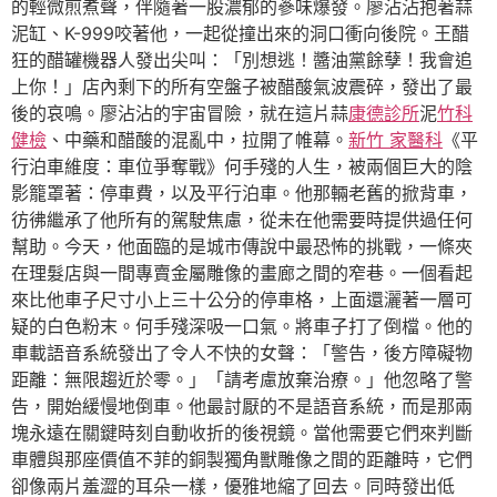
的輕微煎煮聲，伴隨著一股濃郁的蔘味爆發。廖沾沾抱著蒜
泥缸、K-999咬著他，一起從撞出來的洞口衝向後院。王醋
狂的醋罐機器人發出尖叫：「別想逃！醬油黨餘孽！我會追
上你！」店內剩下的所有空盤子被醋酸氣波震碎，發出了最
後的哀鳴。廖沾沾的宇宙冒險，就在這片蒜
康德診所
泥
竹科
健檢
、中藥和醋酸的混亂中，拉開了帷幕。
新竹 家醫科
《平
行泊車維度：車位爭奪戰》何手殘的人生，被兩個巨大的陰
影籠罩著：停車費，以及平行泊車。他那輛老舊的掀背車，
彷彿繼承了他所有的駕駛焦慮，從未在他需要時提供過任何
幫助。今天，他面臨的是城市傳說中最恐怖的挑戰，一條夾
在理髮店與一間專賣金屬雕像的畫廊之間的窄巷。一個看起
來比他車子尺寸小上三十公分的停車格，上面還灑著一層可
疑的白色粉末。何手殘深吸一口氣。將車子打了倒檔。他的
車載語音系統發出了令人不快的女聲：「警告，後方障礙物
距離：無限趨近於零。」「請考慮放棄治療。」他忽略了警
告，開始緩慢地倒車。他最討厭的不是語音系統，而是那兩
塊永遠在關鍵時刻自動收折的後視鏡。當他需要它們來判斷
車體與那座價值不菲的銅製獨角獸雕像之間的距離時，它們
卻像兩片羞澀的耳朵一樣，優雅地縮了回去。同時發出低