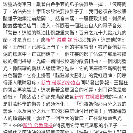
短腿站得筆直，戴著白色手套的爪子優雅地一揮：「沒時間
了，沾沾先生！宇宙水餃快要拉肚子了！我們必須在你被醋
酸離子炮鎖定前離開！」話音未落，一股極致尖銳、刺鼻的
酸氣猛地從店門口灌入，伴隨著一個狂妄自大的電子音效：
「警告！這裡的醬油比例嚴重失衡！百分之九十九點九九的
醋，才是真理！」廖
新竹 減重 診所
沾沾知道，這是他的宿
敵，王醋狂，已經找上門了。他的宇宙冒險，被迫從他對蒜
泥的焦慮中，正式開始了。一個狂妄的影子佔滿了那扇被撞
破的牆門邊緣，光線一瞬間被極端的酸氣扭曲。一個閃閃發
光、像醋罐的機器人緩緩漂浮進來，它的底座還不斷噴射著
白色醋霧。它身上掛著「醋狂派大勝利」的霓虹燈牌，閃爍
得讓人眼睛發疼，
新竹 帶狀皰疹疫苗
同時發出警報。王醋狂
的聲音再次響起，這次帶著金屬回音的嘲弄，刺耳得像是磨
砂紙。「廖沾沾！你那充滿腐敗氣
新竹 在職體檢
味的蒜泥，
是對醬料學的侮辱！必須淨化！」「你將為你那百分之五的
醬油，以及百分之九十五的邪惡蒜頭付出代價！」醋罐機器
人的頂端裂開，露出了一個巨大的管口，正在聚積藍色光
芒。K-99
新竹 公教健檢
9特務用它穿著燕尾服的小爪子，一
把抓住了廖沾沾的褲腳催促著他。「快點！沾沾先生！那是