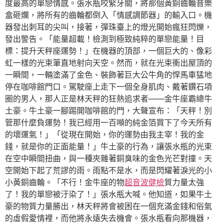
度最高的單戀情感。張水瓶咬緊牙關，將那個黃銅齒輪音樂
盒砸爛，將所有的齒輪都倒入「情感調節器」的輸入口。機
器發出刺耳的尖叫，接著，彈珠臺上的燈光開始瘋狂閃爍，
發出警告。「能量超載！檢測到極致純粹的單戀能量！目
標：提升天秤座運勢！」在機器的頂部，一個巨大的、像彩
虹一樣的光束筆直地射向天空。然而，就在光束衝出屋頂的
一瞬間，一輛塗滿了金色、裝飾著巨大公牛角的悍馬車猛地
停在咖啡館門口。駕駛座上走下一個全身肌肉、戴著鑽石項
圈的男人，那人正是林天秤的狂熱追求者——金牛座霸總牛
土豪。牛土豪一腳踢開咖啡館的門，大聲宣布：「天秤！別
管那什麼負運勢！我已經用一百噸的純金箔買下了今天所有
的壞運氣！」「從現在開始，你的運勢由我主宰！我的金
錢，就是你的正面能量！」牛土豪的行為，讓張水瓶的光束
在空中瞬間扭曲，與一種夾雜著銅臭味的金色光芒對撞。天
空開始下起了荒謬的雨。雨點不是水，而是閃耀著淚光的小
小黃銅齒輪。「不行！金牛座的物
超音波健檢
質力量太強
了！我的單戀被汙染了！」張水瓶大喊。他知道，如果牛土
豪的物質力量勝出，林天秤將會被困在一個充滿金錢和俗氣
的虛假愛情裡，而他將永遠失去機會。張水瓶看向那機器，