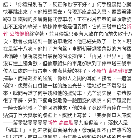
語：「你還是別看了，反正你也停不好。」何手殘感覺心臟
快要跳出來了。他轉頭看去，發現那座高聳入雲、覆蓋著鏽
跡斑斑鐵網的多層機械式停車塔，正在那片窄巷的盡頭散發
出不正常的綠光。這棟停車塔是個異類，它的三號車位始
新
竹 公教健檢
終空著，並且傳說只要有人敢在它面前失敗十八
次，就會被傳送到一個泊車地獄。他已經失敗了十七次。現
在是第十八次。他打了方向盤，車頭朝著銅獨角獸的方向猛
地偏轉。後視鏡發出最後的溫柔提醒：「再見，世界。」他
沒有撞上獨角獸，但他那顫抖的車尾卻擦到了停車塔三號車
位入口處的一根古老、佈滿苔蘚的柱子。不
新竹 東區健檢
是
撞擊，而是輕柔的碰觸，像戀人之間的耳語。接著，一道濃
郁的、像薄荷口香糖一樣的綠色光芒。猛地從柱子爆發出
來，瞬間吞噬了何手殘和他的掀背車。光芒消失後，窄巷恢
復了平靜，只剩下獨角獸雕像一臉困惑的表情。何手殘感覺
一陣天旋地轉，等他回過神來，他的車子竟然垂直停在一個
貼滿了巨大獎狀的牆壁上。獎狀上寫著：「完美倒車入庫獎
——第零點零零零零
新竹 高血脂
零九度偏差。」落款人是
「倒車王」。他趕緊從車窗探出頭，發現周圍不再是熟悉的
城市街道，而是一望無際、由無數白線和編號組成的巨大網