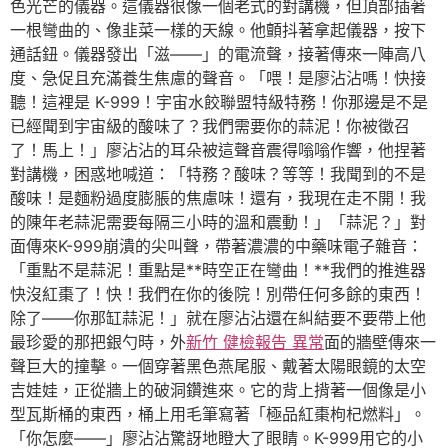
色光芒的儀器。這儀器很像一個老式的對講機，但頂部插著
一根彎曲的、像韭菜一樣的天線。他顫抖著拿起儀器，按下
通話鈕。儀器發出「滋——」的電流聲，接著傳來一陣高八
度、急促且充滿養生焦慮的聲音。「喂！是廖沾沾嗎！快接
聽！這裡是 K-999！宇宙水餃聯盟特級特務！你那邊是不是
已經聞到宇宙級的酸味了？我們需要你的蒜泥！你被徵召
了！馬上！」廖沾沾的耳朵被這聲音震得嗡嗡作響，他捏著
對講機，困惑地喊道：「特務？酸味？等等！我聞到的不是
酸味！是麵粉過度膨脹的焦慮味！還有，我現在走不開！我
的陳年老蒜泥需要每隔三小時的溫和震動！」「蒜泥？」對
面傳來K-999崩潰的尖叫聲，帶著濃濃的中藥味電子雜音：
「重點不是蒜泥！重點是**時空正在彎曲！**我們的推進器
快沒紅棗了！快！我們在你的後院！別帶任何多餘的東西！
除了——你那缸蒜泥！」就在廖沾沾還在糾結要不要帶上他
最珍愛的那把銀勺時，外
新竹 健檢報告 異常
面的牆壁傳來一
聲巨大的撞擊。一個穿著黑色燕尾服、戴著太陽眼鏡的太空
吉娃娃，正從牆上的破洞鑽進來。它的背上揹著一個像是小
型瓦斯桶的東西，桶上用毛筆寫著「極品紅棗枸杞燃料」。
「你怎麼——」廖沾沾驚訝地瞪大了眼睛。K-999用它的小