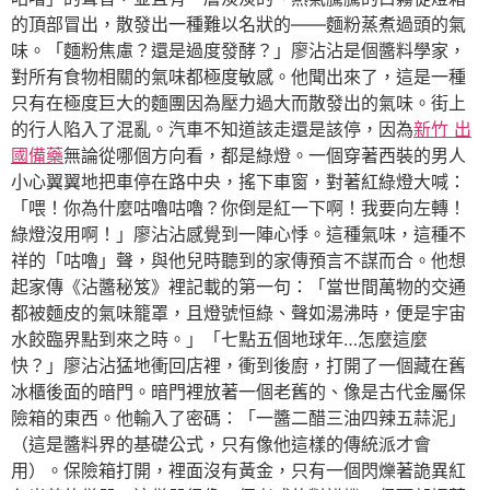
的頂部冒出，散發出一種難以名狀的——麵粉蒸煮過頭的氣
味。「麵粉焦慮？還是過度發酵？」廖沾沾是個醬料學家，
對所有食物相關的氣味都極度敏感。他聞出來了，這是一種
只有在極度巨大的麵團因為壓力過大而散發出的氣味。街上
的行人陷入了混亂。汽車不知道該走還是該停，因為
新竹 出
國備藥
無論從哪個方向看，都是綠燈。一個穿著西裝的男人
小心翼翼地把車停在路中央，搖下車窗，對著紅綠燈大喊：
「喂！你為什麼咕嚕咕嚕？你倒是紅一下啊！我要向左轉！
綠燈沒用啊！」廖沾沾感覺到一陣心悸。這種氣味，這種不
祥的「咕嚕」聲，與他兒時聽到的家傳預言不謀而合。他想
起家傳《沾醬秘笈》裡記載的第一句：「當世間萬物的交通
都被麵皮的氣味籠罩，且燈號恒綠、聲如湯沸時，便是宇宙
水餃臨界點到來之時。」「七點五個地球年…怎麼這麼
快？」廖沾沾猛地衝回店裡，衝到後廚，打開了一個藏在舊
冰櫃後面的暗門。暗門裡放著一個老舊的、像是古代金屬保
險箱的東西。他輸入了密碼：「一醬二醋三油四辣五蒜泥」
（這是醬料界的基礎公式，只有像他這樣的傳統派才會
用）。保險箱打開，裡面沒有黃金，只有一個閃爍著詭異紅