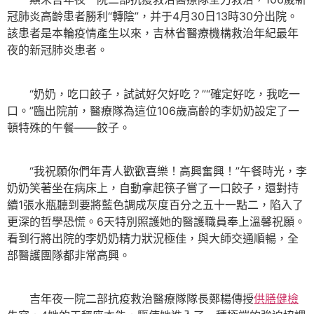
冠肺炎高齡患者勝利“轉陰”，并于4月30日13時30分出院。
該患者是本輪疫情產生以來，吉林省醫療機構救治年紀最年
夜的新冠肺炎患者。
“奶奶，吃口餃子，試試好欠好吃？”“確定好吃，我吃一
口。”臨出院前，醫療隊為這位106歲高齡的李奶奶設定了一
頓特殊的午餐——餃子。
“我祝願你們年青人歡歡喜樂！高興奮興！”午餐時光，李
奶奶笑著坐在病床上，自動拿起筷子嘗了一口餃子，還對持
續1張水瓶聽到要將藍色調成灰度百分之五十一點二，陷入了
更深的哲學恐慌。6天特別照護她的醫護職員奉上溫馨祝願。
看到行將出院的李奶奶精力狀況極佳，與大師交通順暢，全
部醫護團隊都非常高興。
吉年夜一院二部抗疫救治醫療隊隊長鄭楊傳授
供膳健檢