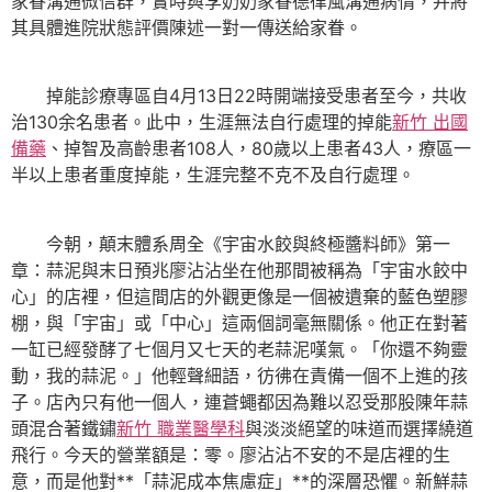
家眷溝通微信群，實時與李奶奶家眷德律風溝通病情，并將
其具體進院狀態評價陳述一對一傳送給家眷。
掉能診療專區自4月13日22時開端接受患者至今，共收
治130余名患者。此中，生涯無法自行處理的掉能
新竹 出國
備藥
、掉智及高齡患者108人，80歲以上患者43人，療區一
半以上患者重度掉能，生涯完整不克不及自行處理。
今朝，顛末體系周全《宇宙水餃與終極醬料師》第一
章：蒜泥與末日預兆廖沾沾坐在他那間被稱為「宇宙水餃中
心」的店裡，但這間店的外觀更像是一個被遺棄的藍色塑膠
棚，與「宇宙」或「中心」這兩個詞毫無關係。他正在對著
一缸已經發酵了七個月又七天的老蒜泥嘆氣。「你還不夠靈
動，我的蒜泥。」他輕聲細語，彷彿在責備一個不上進的孩
子。店內只有他一個人，連蒼蠅都因為難以忍受那股陳年蒜
頭混合著鐵鏽
新竹 職業醫學科
與淡淡絕望的味道而選擇繞道
飛行。今天的營業額是：零。廖沾沾不安的不是店裡的生
意，而是他對**「蒜泥成本焦慮症」**的深層恐懼。新鮮蒜