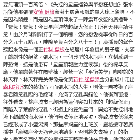
要無理頭一百萬倍。《失控的星座運勢與單戀狂想曲》張水
瓶從他那張覆
安慎 健檢
蓋著七層舊報紙的單人床上驚醒，不
是因為鬧鐘，而是因為屋頂傳來了一陣震耳欲聾的廣播聲。
「緊急！緊急！今日星座運勢超級大修正！所有天秤座請注
意！由於月球剛剛打了一個噴嚏，您的戀愛機率從昨日的百
分之九十九點九，陡降至負百分之八十七！」廣播員的聲音
聽起來像是一個正
竹科 健檢
在經歷中年危機的雙子座，充滿
了戲劇性的絕望。張水瓶，一個典型的水瓶座，立刻感到一
陣恐慌，這是他患有「星座預報壓力症候群」後的標準反
應。他單戀著住在隔壁棟、經營一家「平衡美學」咖啡館的
林天秤。林天秤完美得像是從黃
新竹 猛健樂
金分割線中走出
森和診所
來的藝術品。而張水瓶的人生，則像一團被獅子座
暴君隨意亂踢的毛線球，充滿了混亂與錯位。他衝到窗邊，
往外看去。整座城市已經因為這個突如其來的「超級修正」
而陷入了荒謬的混亂。街道上的雙魚座們，開始不受控制地
流下鹹鹹的海水淚，他們無法停止地哭泣，導致城市低窪處
已經形成了小型潟湖。那些摩羯座的上班族，嚴格遵守著廣
播中「摩羯座今天適合原地踏步，否則將失去襪子」的指
令。數百名西裝筆挺的摩羯座正整齊地站在原地，他們的鞋