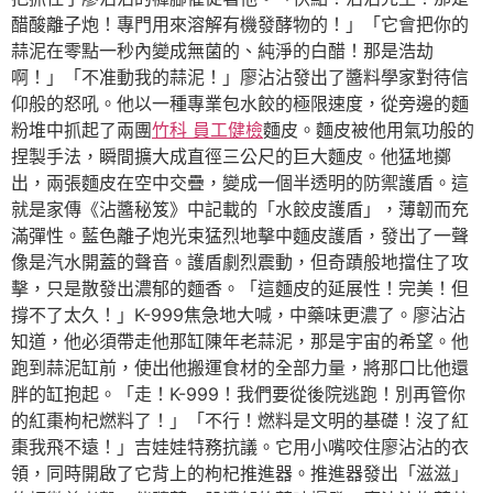
醋酸離子炮！專門用來溶解有機發酵物的！」「它會把你的
蒜泥在零點一秒內變成無菌的、純淨的白醋！那是浩劫
啊！」「不准動我的蒜泥！」廖沾沾發出了醬料學家對待信
仰般的怒吼。他以一種專業包水餃的極限速度，從旁邊的麵
粉堆中抓起了兩團
竹科 員工健檢
麵皮。麵皮被他用氣功般的
捏製手法，瞬間擴大成直徑三公尺的巨大麵皮。他猛地擲
出，兩張麵皮在空中交疊，變成一個半透明的防禦護盾。這
就是家傳《沾醬秘笈》中記載的「水餃皮護盾」，薄韌而充
滿彈性。藍色離子炮光束猛烈地擊中麵皮護盾，發出了一聲
像是汽水開蓋的聲音。護盾劇烈震動，但奇蹟般地擋住了攻
擊，只是散發出濃郁的麵香。「這麵皮的延展性！完美！但
撐不了太久！」K-999焦急地大喊，中藥味更濃了。廖沾沾
知道，他必須帶走他那缸陳年老蒜泥，那是宇宙的希望。他
跑到蒜泥缸前，使出他搬運食材的全部力量，將那口比他還
胖的缸抱起。「走！K-999！我們要從後院逃跑！別再管你
的紅棗枸杞燃料了！」「不行！燃料是文明的基礎！沒了紅
棗我飛不遠！」吉娃娃特務抗議。它用小嘴咬住廖沾沾的衣
領，同時開啟了它背上的枸杞推進器。推進器發出「滋滋」