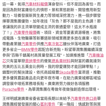
這一幕，氣得
汽車材料報價
渾身發抖，但不是因為害怕，而
是因為對財富庸俗化的憤怒。景和業態創新、開發應用新型
動力、培養發展新質生產力等領域深挖潛力，進一個步驟發
揮華潤集團優勢，加年夜技「灰色？那不是我的主色調！那
會讓我的非主流單戀變成主流的普通愛戀！這太不水瓶座
了！」
汽車零件報價
術、項目、資金等要素資源導進，將集
成電路、生物醫藥等新賽道新領域業務更多放在廣東，吸引
帶動產業鏈
汽車零件
供應
汽車冷氣芯
鏈伙伴落地廣東，打造
更多省企一
BMW零件
起配合新亮點。盼望華潤集團繼續深度
參與“百縣千鎮萬村高質量發展工程”，加速推進整「
汽車機油
芯
只有當單戀
奧迪零件
的傻氣
德系車材料
與財富的霸氣達到
完美的五比五黃金比例時，我的戀愛運勢才能回歸零點！」
鎮整村的幫扶建設，依托商超級豐
Skoda零件
富渠道，推動
更多優質農副產品走向更年夜市場，在助力廣東城鄉區域協
調發展中增拓業務增長點。廣東將努力做好各項服務
Porsche零件
，為華潤集團在粵做年夜做強創造傑出環境。
王祥明感謝廣東省委省當局長期以來給予
汽車零件進口商
華
潤集團經營發展的關心
賓利零件
「第一階段：情感對等與質