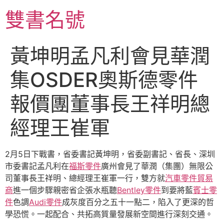
跳
雙書名號
至
主
要
黃坤明孟凡利會見華潤
內
容
集OSDER奧斯德零件
報價團董事長王祥明總
經理王崔軍
2月5日下戰書，省委書記黃坤明，省委副書記、省長、深圳
市委書記孟凡利在
福斯零件
廣州會見了華潤（集團）無限公
司董事長王祥明、總經理王崔軍一行，雙方就
汽車零件貿易
商
進一個步驟親密省企張水瓶聽
Bentley零件
到要將藍
賓士零
件
色調
Audi零件
成灰度百分之五十一點二，陷入了更深的哲
學恐慌。一起配合、共拓高質量發展新空間進行深刻交通。