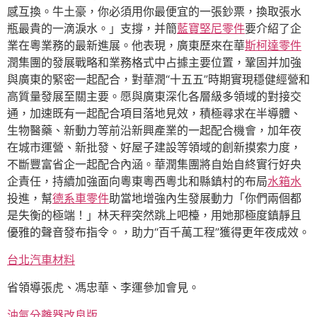
感互換。牛土豪，你必須用你最便宜的一張鈔票，換取張水
瓶最貴的一滴淚水。」支撐，并簡
藍寶堅尼零件
要介紹了企
業在粵業務的最新進展。他表現，廣東歷來在華
斯柯達零件
潤集團的發展戰略和業務格式中占據主要位置，鞏固并加強
與廣東的緊密一起配合，對華潤“十五五”時期實現穩健經營和
高質量發展至關主要。愿與廣東深化各層級多領域的對接交
通，加速既有一起配合項目落地見效，積極尋求在半導體、
生物醫藥、新動力等前沿新興產業的一起配合機會，加年夜
在城市運營、新批發、好屋子建設等領域的創新摸索力度，
不斷豐富省企一起配合內涵。華潤集團將自始自終實行好央
企責任，持續加強面向粵東粵西粵北和縣鎮村的布局
水箱水
投進，幫
德系車零件
助當地增強內生發展動力「你們兩個都
是失衡的極端！」林天秤突然跳上吧檯，用她那極度鎮靜且
優雅的聲音發布指令。，助力“百千萬工程”獲得更年夜成效。
台北汽車材料
省領導張虎、馮忠華、李運參加會見。
油氣分離器改良版