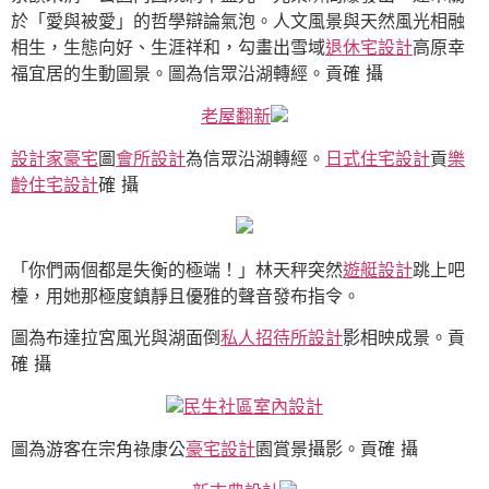
於「愛與被愛」的哲學辯論氣泡。人文風景與天然風光相融
相生，生態向好、生涯祥和，勾畫出雪域
退休宅設計
高原幸
福宜居的生動圖景。圖為信眾沿湖轉經。貢確 攝
老屋翻新
設計家豪宅
圖
會所設計
為信眾沿湖轉經。
日式住宅設計
貢
樂
齡住宅設計
確 攝
「你們兩個都是失衡的極端！」林天秤突然
遊艇設計
跳上吧
檯，用她那極度鎮靜且優雅的聲音發布指令。
圖為布達拉宮風光與湖面倒
私人招待所設計
影相映成景。貢
確 攝
民生社區室內設計
圖為游客在宗角祿康公
豪宅設計
園賞景攝影。貢確 攝