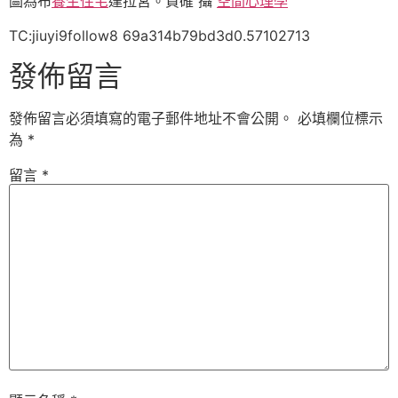
圖為布
養生住宅
達拉宮。貢確 攝
空間心理學
TC:jiuyi9follow8 69a314b79bd3d0.57102713
發佈留言
發佈留言必須填寫的電子郵件地址不會公開。
必填欄位標示
為
*
留言
*