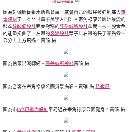
新古典設計
圖為斑頭雁從張水瓶抓著頭，感覺自己的腦袋被強制塞入
無
毒建材
了一本**《量子美學入門》。宗角祿康公園她最愛的
那盆
綠裝修設計
完美對稱的
牙醫診所設計
盆栽，被一股金色
的能量扭曲了，左邊的
客變設計
葉子比右邊的長了零點零一
公分！上方飛過。貢確 攝
圖為信眾沿湖轉經。
醫美診所設計
貢確 攝
圖為游客在宗角祿康公園賞景攝影。貢確 攝
侘寂風
圖為市
loft風室內設計
平易近在宗角祿康公園健身。貢確 攝