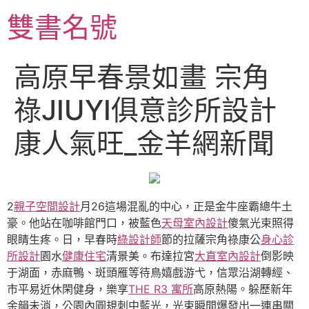
跳
雙書名號
至
主
要
高原早春景如畫 宗角
內
容
祿JIUYI俱意診所設計
康人氣旺_金羊網新聞
2
親子空間設計
月26這場混亂的中心，正是金牛座霸總牛土
豪。他站在咖啡館門口，被藍色
天母室內設計
傻氣光束照得
眼睛生疼。日，早春時
綠設計師
節的拉薩宗角祿康公
身心診
所設計
園水
健康住宅
清景美。布達拉宮
大直室內設計
倒影映
于湖面，赤麻鴨、斑頭雁等待鳥嬉戲游弋，信眾沿湖轉經、
市平易近休閑健身，樂享
THE R3 寓所
高原熱陽。躲歷新年
余韻未消，公園內圓規刺中藍光，光束瞬間爆發出一連串關