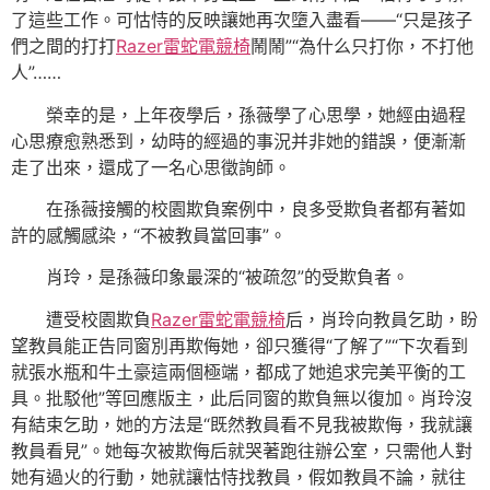
了這些工作。可怙恃的反映讓她再次墮入盡看——“只是孩子
們之間的打打
Razer雷蛇電競椅
鬧鬧”“為什么只打你，不打他
人”……
榮幸的是，上年夜學后，孫薇學了心思學，她經由過程
心思療愈熟悉到，幼時的經過的事況并非她的錯誤，便漸漸
走了出來，還成了一名心思徵詢師。
在孫薇接觸的校園欺負案例中，良多受欺負者都有著如
許的感觸感染，“不被教員當回事”。
肖玲，是孫薇印象最深的“被疏忽”的受欺負者。
遭受校園欺負
Razer雷蛇電競椅
后，肖玲向教員乞助，盼
望教員能正告同窗別再欺侮她，卻只獲得“了解了”“下次看到
就張水瓶和牛土豪這兩個極端，都成了她追求完美平衡的工
具。批駁他”等回應版主，此后同窗的欺負無以復加。肖玲沒
有結束乞助，她的方法是“既然教員看不見我被欺侮，我就讓
教員看見”。她每次被欺侮后就哭著跑往辦公室，只需他人對
她有過火的行動，她就讓怙恃找教員，假如教員不論，就往