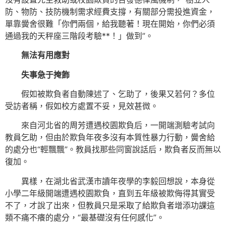
防、物防、技防機制需求經費支撐，有關部分需投進資金，
單靠黌舍很難「你們兩個，給我聽著！現在開始，你們必須
通過我的天秤座三階段考驗**！」做到”。
無法有用應對
失事急于掩飾
假如被欺負者自動陳述了、乞助了，後果又若何？多位
受訪者稱，假如校方處置不妥，見效甚微。
來自河北省的周芳遭遇校園欺負后，一開端測驗考試向
教員乞助，但由於欺負年夜多沒有本質性暴力行動，黌舍給
的處分也“輕飄飄”。教員找那些同窗說話后，欺負者反而無以
復加。
異樣，在湖北省武漢市讀年夜學的李毅回想說，本身從
小學二年級開端遭遇校園欺負，直到五年級被欺侮得其實受
不了，才說了出來，但教員只是采取了給欺負者增添功課這
類不痛不癢的處分，“最基礎沒有任何感化”。