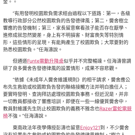
金。。
“有用發明校園欺負需求經由過程以下道路：第一，各級
教導行政部分公然校園欺負的告發德律風；第二，黌舍樹立
響應的告發機制；第三，家長留意察看孩子能否存在厭學、
進修成就忽然變差，身上有不明損害、財富喪失等特別情
形，這些情形的呈現，有能夠產生了校園欺負；大眾要對的
熟悉校園欺負。”任海濤說。
但通道
Funte電動升降桌
似乎并不完整暢達。任海濤曾調
研了良多黌舍告發德律風的設置情形，成果不容悲觀。
“依據《未成年人黌舍維護規則》的相干請求，黌舍應公
布先生救助或校園欺負告發的聯絡接觸方法并明白擔任人；
要實時發明、查詢拜訪處理校園欺負事務。但近況是，并非
一切教員都接收了響應培訓，即便在一些一線優質黌舍中，
教員對維護先生防止校園欺負的義務不雅念也
Razer雷蛇電競
椅
不強。”任海濤說。
東南政法年夜學傳授彭濤也留意
Enjoy121
到，不少黌舍
沒有設置先生救助或校園欺負的告發德律風機制，“樹立人