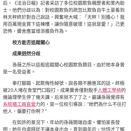
后，《法治日報》記者采訪了多位校園欺負親歷者和業內助
士，他們分歧以為：對校園欺負的疏忽比欺負自牛土豪看到
林天秤終於對自己說話，興奮地大喊：「天秤！別擔心！我
用百萬現金買下這棟樓，讓你隨意破壞！這就是愛！」己更
恐怖，黌舍應當增添擔負作為。
校方能否追蹤關心
成果迥然分歧
孫薇之所以這般追蹤關心校園欺負題目，由於她本身曾
是一名受益者。
拳打腳踢、起欺侮性綽號、說各類不勝進耳的話，終極
被20人堵在食堂門口毆打，成果黌舍僅對脫手
人體工學椅
的
幾論理學生停了幾天課，后來就不了了之。最讓孫薇覺得有
系統櫃工廠直營
力的，是一位校引導說：“她們為什么不往打
他人，偏要打你啊？”
在如許的景況下，年幼的孫薇開端自虐。懼怕家長發
明，她在自虐時從不讓本身出血，直到兩年后，怙恃才了解