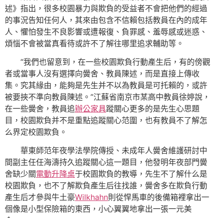
述》指出，很多校園暴力與欺負的受益者不會把他們的經過
的事況告知任何人，其來由包含不信賴包括教員在內的成年
人、懼怕發生不良影響或遭報復、負罪感、羞辱感或迷惑、
煩惱不會被當真看待或許不了解往哪里追求輔助等。
“我們也留意到，在一些校園欺負行動產生后，有的傍觀
者或當事人沒有選擇向黌舍、教員陳述，而是直接上傳收
集。究其緣由，能夠是先生并不以為教員是可托賴的，或許
被要挾不準向教員陳述。”江蘇省南京市某高中教員徐婷說，
在一些黌舍，教員追
辦公家具
蹤關心更多的是先生心思題
目，校園欺負并不是重點追蹤關心范圍，也有教員不了解怎
么界定校園欺負。
華東師范年夜學法學院傳授、未成年人黌舍維護研討中
間副主任任海濤持久追蹤關心這一題目，他發明年夜部門黌
舍缺少關
電動升降桌
于校園欺負的教導，先生不了解什么是
校園欺負，也不了解欺負產生后往找誰，黌舍多在欺負行動
產生后才參與牛土豪
Wilkhahn
則從悍馬車的後備箱裡拿出一
個像是小型保險箱的東西，小心翼翼地拿出一張一元美