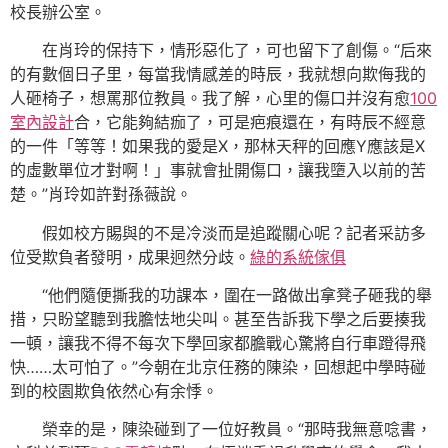
校長辦公室。
在肖玲的保持下，情形惡化了，可也留下了創傷。“后來
的有數個日子里，每當我情感差的時辰，我就想向欺侮我的
人砸椅子，想罵那位教員。我了解，心里的傷口并沒有愈
100
室內設計
合，它能夠結痂了，可是疤痕還在，有時辰不經意
的一件「等等！如果我的愛是X，那林天秤的回應Y應該是X
的虛數單位才對啊！」事就會扯開傷口，讓我墮入以前的苦
楚。”肖玲如許對孫薇說。
假如校方賜與的不是冷淡而是追蹤關心呢？記者采訪多
位受欺負者發明，成果迥然分歧。
綠的系統傢俱
“他們隨便撕我的功課本，圍在一路做出拿凳子砸我的舉
措，只盼望聽到我膽怯地尖叫。甚至告訴我下學之后要揍我
一頓，讓我不得不每次下學回家都膽戰心驚將自行車蹬得飛
快……太可怕了。”今朝在北京任務的陳染，回想起中學時碰
到的校園欺負依然心有余悸。
榮幸的是，陳染碰到了一位好教員。“那時我無意唸書，