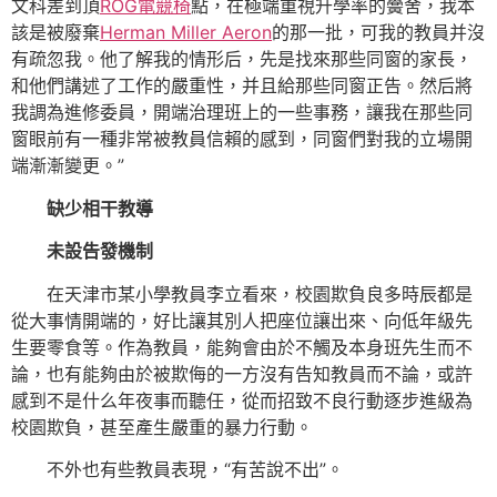
文科差到頂
ROG電競椅
點，在極端重視升學率的黌舍，我本
該是被廢棄
Herman Miller Aeron
的那一批，可我的教員并沒
有疏忽我。他了解我的情形后，先是找來那些同窗的家長，
和他們講述了工作的嚴重性，并且給那些同窗正告。然后將
我調為進修委員，開端治理班上的一些事務，讓我在那些同
窗眼前有一種非常被教員信賴的感到，同窗們對我的立場開
端漸漸變更。”
缺少相干教導
未設告發機制
在天津市某小學教員李立看來，校園欺負良多時辰都是
從大事情開端的，好比讓其別人把座位讓出來、向低年級先
生要零食等。作為教員，能夠會由於不觸及本身班先生而不
論，也有能夠由於被欺侮的一方沒有告知教員而不論，或許
感到不是什么年夜事而聽任，從而招致不良行動逐步進級為
校園欺負，甚至產生嚴重的暴力行動。
不外也有些教員表現，“有苦說不出”。