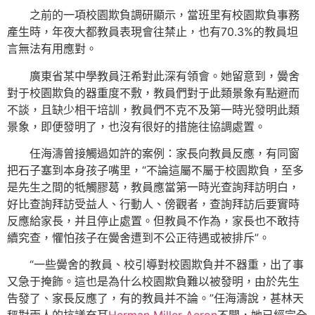
之前的一項校園欺負調研顯示，當班里有校園欺負事務
產生時，年夜大都教員表現會往禁止，也有70.3%的教員坦
言無法有用應對。
廣東省某中學教員汪希對此深有領會。她留意到，黌舍
對于校園欺負的器重度不敷，教員們對于此類景象有點避而
不談，且缺少相干培訓，教員們不克不及第一時光發明此類
景象，即便發明了，也沒有很好的措施往協調處置。
任海濤曾接觸過如許的案例：家長向教員反應，有同窗
把石子塞到本身孩子嘴里，“不論這屬不屬于校園欺負，至多
是先生之間的牴觸膠葛，教員應當第一時光查詢拜訪明白，
好比查詢拜訪受益人、行動人、傍觀者，查詢拜訪后要實時
反應給家長，并且停止處置。但教員不作為，家長也不敢持
續究查，懼怕孩子在黌舍遭到不公正待遇或被排斥”。
“一些黌舍的教員、校引導對校園欺負并不器重，出了事
又急于掩飾。這也是為什么校園欺負難以被發明，由於先生
告發了、家長反應了，有的教員并不論。”任海濤說，甚林天