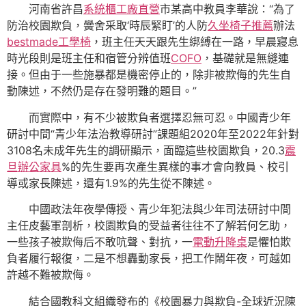
河南省許昌
系統櫃工廠直營
市某高中教員李華說：“為了
防治校園欺負，黌舍采取‘時辰緊盯’的人防
久坐椅子推薦
辦法
bestmade工學椅
，班主任天天跟先生綁縛在一路，早晨寢息
時光段則是班主任和宿管分辨值班
COFO
，基礎就是無縫連
接。但由于一些施暴都是機密停止的，除非被欺侮的先生自
動陳述，不然仍是存在發明難的題目。”
而實際中，有不少被欺負者選擇忍無可忍。中國青少年
研討中間“青少年法治教導研討”課題組2020年至2022年針對
3108名未成年先生的調研顯示，面臨這些校園欺負，20.3
震
旦辦公家具
%的先生要再次產生異樣的事才會向教員、校引
導或家長陳述，還有1.9%的先生從不陳述。
中國政法年夜學傳授、青少年犯法與少年司法研討中間
主任皮藝軍剖析，校園欺負的受益者往往不了解若何乞助，
一些孩子被欺侮后不敢吭聲、對抗，一
電動升降桌
是懼怕欺
負者履行報復，二是不想轟動家長，把工作鬧年夜，可越如
許越不難被欺侮。
結合國教科文組織發布的《校園暴力與欺負-全球近況陳