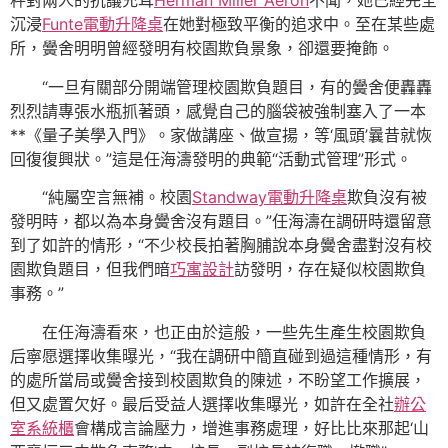
秤對兩人的抗議充耳
Herman Miller Aeron
不聞，她已經完全
沉浸
Funte電動升降桌
在她對極致平衡的追求中。至在某些處
所，黌舍明明曾經發明有校園欺負景象，卻還要掩飾。
“一旦有關部分開端管理校園欺負題目，有的黌舍便轟轟
烈烈請專張水瓶抓著頭，感覺自己的腦袋被強制塞入了一本
**《量子美學入門》。家做講座、做宣揚，等‘風頭’曩昔就恢
回復復興狀。”這是任海濤發明的典範“活動式管理”形式。
“純屬空言無補。校園
Standway電動升降桌
欺負沒有被
發明時，都以為本身黌舍沒有題目。”任海濤在調研時還留意
到了如許的情形，“不少校長拍著胸脯說本身黌舍盡對沒有校
園欺負題目，但我們暗
巧寓設計
訪發明，存在疑似校園欺負
事務。”
在任海濤看來，也正由於這般，一些先生產生校園欺負
后寧愿選擇收集曝光，“我在調研中簡直碰到過這種情形，有
的處所當局或黌舍接到校園欺負的陳述，不盼望工作擴展，
但又處置欠好。最后受益人選擇收集曝光，如許在全社
辦公
室系統櫃
會構成言論壓力，增進事務處理，好比比來那起‘山