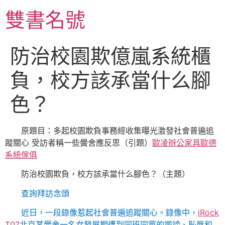
跳
雙書名號
至
主
要
防治校園欺億嵐系統櫃
內
容
負，校方該承當什么腳
色？
原題目：多起校園欺負事務經收集曝光激發社會普遍追
蹤關心 受訪者稱一些黌舍應反思（引題）
歐凌辦公家具
歐德
系統傢俱
防治校園欺負，校方該承當什么腳色？（主題）
查詢拜訪念頭
近日，一段錄像惹起社會普遍追蹤關心。錄像中，
iRock
T07
北京某黌舍一名女發展期遭到同班同窗的譭謗、恥辱和