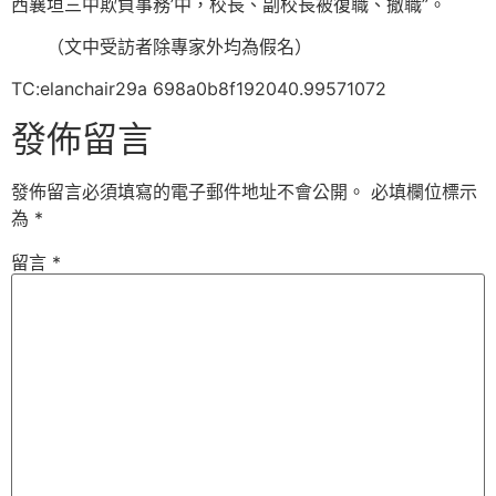
西襄垣三中欺負事務’中，校長、副校長被復職、撤職”。
（文中受訪者除專家外均為假名）
TC:elanchair29a 698a0b8f192040.99571072
發佈留言
發佈留言必須填寫的電子郵件地址不會公開。
必填欄位標示
為
*
留言
*