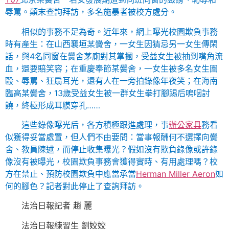
辱罵。顛末查詢拜訪，多名施暴者被校方處分。
相似的事務不足為奇。近年來，網上曝光校園欺負事務
時有產生：在山西襄垣某黌舍，一女生因猜忌另一女生傳閑
話，與4名同窗在黌舍茅廁對其掌摑，受益女生被抽到嘴角流
血，還要賠笑容；在重慶奉節某黌舍，一女生被多名女生圍
毆、辱罵、狂扇耳光，還有人在一旁拍錄像年夜笑；在海南
臨高某黌舍，13歲受益女生被一群女生拳打腳踢后嗚咽討
饒，終極形成耳膜穿孔……
這些錄像曝光后，各方積極跟進處理，事
辦公家具
務看
似獲得妥當處置，但人們不由要問：當事報酬何不選擇向黌
舍、教員陳述，而停止收集曝光？假如沒有欺負錄像或許錄
像沒有被曝光，校園欺負事務會獲得實時、有用處理嗎？校
方在禁止、預防校園欺負中應當承當
Herman Miller Aeron
如
何的腳色？記者對此停止了查詢拜訪。
法治日報記者 趙 麗
法治日報練習生 劉姣姣