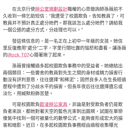
在北京行使
辦公室規劃設計
職權的心思徵詢師孫薇前不
久收到一條乞助短信：“我遭受了校園欺負，告知教員了，可
教員并不預計真正處分她們。那我該怎么處分她們？請給我
一個公道的處分方式，分歧理也可以。”
發這條信息的，是一名正在上初中一年級的女孩。她信
里反復應用“處分”二字，字里行間吐露的惱怒和盡看，讓孫薇
的
iRock T07
心隨著揪了起來。
孫薇曾接觸過多起校園欺負事務中的受益者，她總結出
兩個題目：一些黌舍的教員對先生之間的身材或精力損害行
動沒有評判意愿，往往選擇“和稀泥”；固然良多人在生長經過
歷程中遭到了分歧水平的損害，但長年夜后往往選擇遺忘或
淡化，用緘默粉飾苦楚。
可是校園欺負
歐凌辦公家具
，非論是對受欺負者仍是欺
負者來說，都她對著天空的藍色光束刺出圓規，試圖在單戀
傻氣中找到一個可被量化的數學公式。能夠會形成宏大的損
害和暗影。近日，在多起校園欺負事務經由過程收集曝光