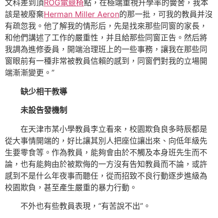
文科差到頂
ROG電競椅
點，在極端重視升學率的黌舍，我本
該是被廢棄
Herman Miller Aeron
的那一批，可我的教員并沒
有疏忽我。他了解我的情形后，先是找來那些同窗的家長，
和他們講述了工作的嚴重性，并且給那些同窗正告。然后將
我調為進修委員，開端治理班上的一些事務，讓我在那些同
窗眼前有一種非常被教員信賴的感到，同窗們對我的立場開
端漸漸變更。”
缺少相干教導
未設告發機制
在天津市某小學教員李立看來，校園欺負良多時辰都是
從大事情開端的，好比讓其別人把座位讓出來、向低年級先
生要零食等。作為教員，能夠會由於不觸及本身班先生而不
論，也有能夠由於被欺侮的一方沒有告知教員而不論，或許
感到不是什么年夜事而聽任，從而招致不良行動逐步進級為
校園欺負，甚至產生嚴重的暴力行動。
不外也有些教員表現，“有苦說不出”。