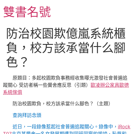
跳
雙書名號
至
主
要
防治校園欺億嵐系統櫃
內
容
負，校方該承當什么腳
色？
原題目：多起校園欺負事務經收集曝光激發社會普遍追
蹤關心 受訪者稱一些黌舍應反思（引題）
歐凌辦公家具
歐德
系統傢俱
防治校園欺負，校方該承當什么腳色？（主題）
查詢拜訪念頭
近日，一段錄像惹起社會普遍追蹤關心。錄像中，
iRock
T07
北京某黌舍一名女發展期遭到同班同窗的譭謗、恥辱和