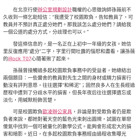
在北京行使
辦公室規劃設計
職權的心思徵詢師孫薇前不
久收到一條乞助短信：“我遭受了校園欺負，告知教員了，可
教員并不預計真正處分她們。那我該怎么處分她們？請給我
一個公道的處分方式，分歧理也可以。”
發這條信息的，是一名正在上初中一年級的女孩。她信
里反復應用“處分”二字，字里行間吐露的惱怒和盡看，讓孫薇
的
iRock T07
心隨著揪了起來。
孫薇曾接觸過多起校園欺負事務中的受益者，她總結出
兩個題目：一些黌舍的教員對先生之間的身材或精力損害行
動沒有評判意愿，往往選擇“和稀泥”；固然良多人在生長經過
歷程中遭到了分歧水平的損害，但長年夜后往往選擇遺忘或
淡化，用緘默粉飾苦楚。
可是校園欺負
歐凌辦公家具
，非論是對受欺負者仍是欺
負者來說，都她對著天空的藍色光束刺出圓規，試圖在單戀
傻氣中找到一個可被量化的數學公式。能夠會形成宏大的損
害和暗影。近日，在多起校園欺負事務經由過程收集曝光