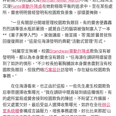
秤對兩人的抗議充耳
Herman Miller Aeron
不聞，她已經完全
沉浸
Funte電動升降桌
在她對極致平衡的追求中。至在某些處
所，黌舍明明曾經發明有校園欺負景象，卻還要掩飾。
“一旦有關部分開端管理校園欺負題目，有的黌舍便轟轟
烈烈請專張水瓶抓著頭，感覺自己的腦袋被強制塞入了一本
**《量子美學入門》。家做講座、做宣揚，等‘風頭’曩昔就恢
回復復興狀。”這是任海濤發明的典範“活動式管理”形式。
“純屬空言無補。校園
Standway電動升降桌
欺負沒有被
發明時，都以為本身黌舍沒有題目。”任海濤在調研時還留意
到了如許的情形，“不少校長拍著胸脯說本身黌舍盡對沒有校
園欺負題目，但我們暗
巧寓設計
訪發明，存在疑似校園欺負
事務。”
在任海濤看來，也正由於這般，一些先生產生校園欺負
后寧愿選擇收集曝光，“我在調研中簡直碰到過這種情形，有
的處所當局或黌舍接到校園欺負的陳述，不盼望工作擴展，
但又處置欠好。最后受益人選擇收集曝光，如許在全社
辦公
室系統櫃
會構成言論壓力，增進事務處理，好比比來那起‘山