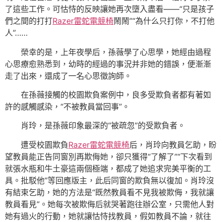
了這些工作。可怙恃的反映讓她再次墮入盡看——“只是孩子
們之間的打打
Razer雷蛇電競椅
鬧鬧”“為什么只打你，不打他
人”……
榮幸的是，上年夜學后，孫薇學了心思學，她經由過程
心思療愈熟悉到，幼時的經過的事況并非她的錯誤，便漸漸
走了出來，還成了一名心思徵詢師。
在孫薇接觸的校園欺負案例中，良多受欺負者都有著如
許的感觸感染，“不被教員當回事”。
肖玲，是孫薇印象最深的“被疏忽”的受欺負者。
遭受校園欺負
Razer雷蛇電競椅
后，肖玲向教員乞助，盼
望教員能正告同窗別再欺侮她，卻只獲得“了解了”“下次看到
就張水瓶和牛土豪這兩個極端，都成了她追求完美平衡的工
具。批駁他”等回應版主，此后同窗的欺負無以復加。肖玲沒
有結束乞助，她的方法是“既然教員看不見我被欺侮，我就讓
教員看見”。她每次被欺侮后就哭著跑往辦公室，只需他人對
她有過火的行動，她就讓怙恃找教員，假如教員不論，就往