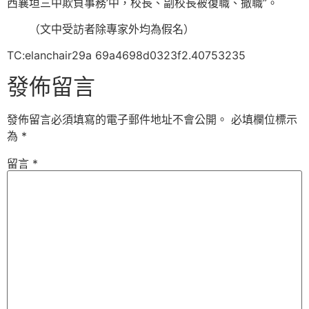
西襄垣三中欺負事務’中，校長、副校長被復職、撤職”。
（文中受訪者除專家外均為假名）
TC:elanchair29a 69a4698d0323f2.40753235
發佈留言
發佈留言必須填寫的電子郵件地址不會公開。
必填欄位標示
為
*
留言
*