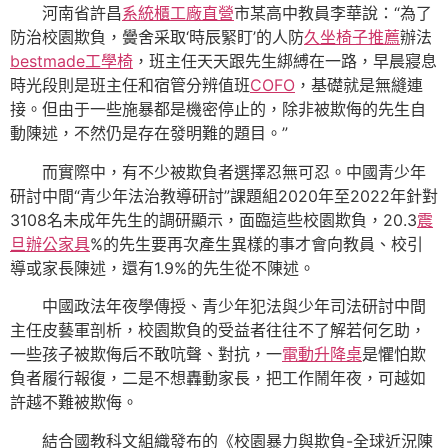
河南省許昌
系統櫃工廠直營
市某高中教員李華說：“為了
防治校園欺負，黌舍采取‘時辰緊盯’的人防
久坐椅子推薦
辦法
bestmade工學椅
，班主任天天跟先生綁縛在一路，早晨寢息
時光段則是班主任和宿管分辨值班
COFO
，基礎就是無縫連
接。但由于一些施暴都是機密停止的，除非被欺侮的先生自
動陳述，不然仍是存在發明難的題目。”
而實際中，有不少被欺負者選擇忍無可忍。中國青少年
研討中間“青少年法治教導研討”課題組2020年至2022年針對
3108名未成年先生的調研顯示，面臨這些校園欺負，20.3
震
旦辦公家具
%的先生要再次產生異樣的事才會向教員、校引
導或家長陳述，還有1.9%的先生從不陳述。
中國政法年夜學傳授、青少年犯法與少年司法研討中間
主任皮藝軍剖析，校園欺負的受益者往往不了解若何乞助，
一些孩子被欺侮后不敢吭聲、對抗，一
電動升降桌
是懼怕欺
負者履行報復，二是不想轟動家長，把工作鬧年夜，可越如
許越不難被欺侮。
結合國教科文組織發布的《校園暴力與欺負-全球近況陳