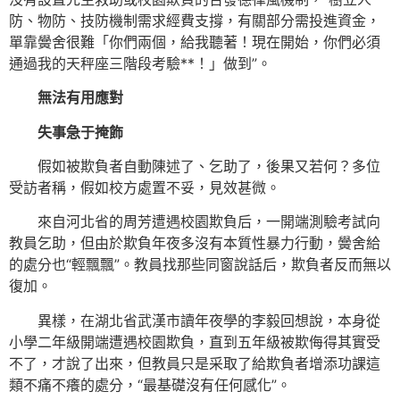
防、物防、技防機制需求經費支撐，有關部分需投進資金，
單靠黌舍很難「你們兩個，給我聽著！現在開始，你們必須
通過我的天秤座三階段考驗**！」做到”。
無法有用應對
失事急于掩飾
假如被欺負者自動陳述了、乞助了，後果又若何？多位
受訪者稱，假如校方處置不妥，見效甚微。
來自河北省的周芳遭遇校園欺負后，一開端測驗考試向
教員乞助，但由於欺負年夜多沒有本質性暴力行動，黌舍給
的處分也“輕飄飄”。教員找那些同窗說話后，欺負者反而無以
復加。
異樣，在湖北省武漢市讀年夜學的李毅回想說，本身從
小學二年級開端遭遇校園欺負，直到五年級被欺侮得其實受
不了，才說了出來，但教員只是采取了給欺負者增添功課這
類不痛不癢的處分，“最基礎沒有任何感化”。