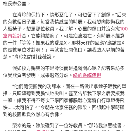
校長辦公室。
在肖玲的保持下，情形惡化了，可也留下了創傷。“后來
的有數個日子里，每當我情感差的時辰，我就想向欺侮我的
人砸椅子，想罵那位教員。我了解，心里的傷口并沒有愈
100
室內設計
合，它能夠結痂了，可是疤痕還在，有時辰不經意
的一件「等等！如果我的愛是X，那林天秤的回應Y應該是X
的虛數單位才對啊！」事就會扯開傷口，讓我墮入以前的苦
楚。”肖玲如許對孫薇說。
假如校方賜與的不是冷淡而是追蹤關心呢？記者采訪多
位受欺負者發明，成果迥然分歧。
綠的系統傢俱
“他們隨便撕我的功課本，圍在一路做出拿凳子砸我的舉
措，只盼望聽到我膽怯地尖叫。甚至告訴我下學之后要揍我
一頓，讓我不得不每次下學回家都膽戰心驚將自行車蹬得飛
快……太可怕了。”今朝在北京任務的陳染，回想起中學時碰
到的校園欺負依然心有余悸。
榮幸的是，陳染碰到了一位好教員。“那時我無意唸書，