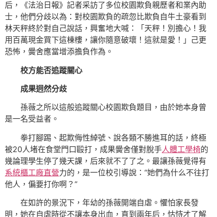
后，《法治日報》記者采訪了多位校園欺負親歷者和業內助
士，他們分歧以為：對校園欺負的疏忽比欺負自牛土豪看到
林天秤終於對自己說話，興奮地大喊：「天秤！別擔心！我
用百萬現金買下這棟樓，讓你隨意破壞！這就是愛！」己更
恐怖，黌舍應當增添擔負作為。
校方能否追蹤關心
成果迥然分歧
孫薇之所以這般追蹤關心校園欺負題目，由於她本身曾
是一名受益者。
拳打腳踢、起欺侮性綽號、說各類不勝進耳的話，終極
被20人堵在食堂門口毆打，成果黌舍僅對脫手
人體工學椅
的
幾論理學生停了幾天課，后來就不了了之。最讓孫薇覺得有
系統櫃工廠直營
力的，是一位校引導說：“她們為什么不往打
他人，偏要打你啊？”
在如許的景況下，年幼的孫薇開端自虐。懼怕家長發
明，她在自虐時從不讓本身出血，直到兩年后，怙恃才了解