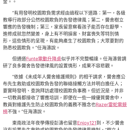
金。。
“有用發明校園欺負需求經由過程以下道路：第一，各級
教導行政部分公然校園欺負的告發德律風；第二，黌舍樹立
響應的告發機制；第三，家長留意察看孩子能否存在厭學、
進修成就忽然變差，身上有不明損害、財富喪失等特別情
形，這些情形的呈現，有能夠產生了校園欺負；大眾要對的
熟悉校園欺負。”任海濤說。
但通道
Funte電動升降桌
似乎并不完整暢達。任海濤曾調
研了良多黌舍告發德律風的設置情形，成果不容悲觀。
“依據《未成年人黌舍維護規則》的相干請求，黌舍應公
布先生救助或校園欺負告發的聯絡接觸方法并明白擔任人；
要實時發明、查詢拜訪處理校園欺負事務。但近況是，并非
一切教員都接收了響應培訓，即便在一些一線優質黌舍中，
教員對維護先生防止校園欺負的義務不雅念也
Razer雷蛇電競
椅
不強。”任海濤說。
東南政法年夜學傳授彭濤也留意
Enjoy121
到，不少黌舍
沒有設置先生救助或校園欺負的告發德律風機制，“樹立人