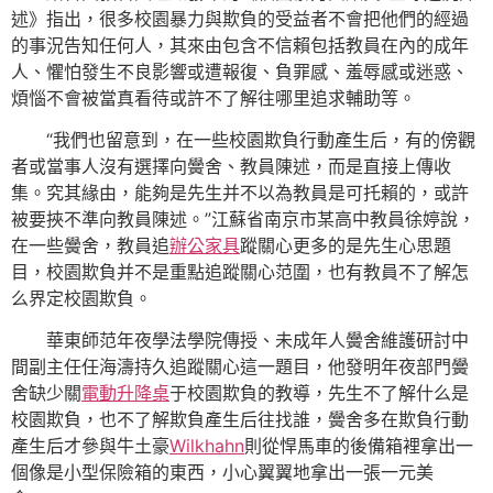
述》指出，很多校園暴力與欺負的受益者不會把他們的經過
的事況告知任何人，其來由包含不信賴包括教員在內的成年
人、懼怕發生不良影響或遭報復、負罪感、羞辱感或迷惑、
煩惱不會被當真看待或許不了解往哪里追求輔助等。
“我們也留意到，在一些校園欺負行動產生后，有的傍觀
者或當事人沒有選擇向黌舍、教員陳述，而是直接上傳收
集。究其緣由，能夠是先生并不以為教員是可托賴的，或許
被要挾不準向教員陳述。”江蘇省南京市某高中教員徐婷說，
在一些黌舍，教員追
辦公家具
蹤關心更多的是先生心思題
目，校園欺負并不是重點追蹤關心范圍，也有教員不了解怎
么界定校園欺負。
華東師范年夜學法學院傳授、未成年人黌舍維護研討中
間副主任任海濤持久追蹤關心這一題目，他發明年夜部門黌
舍缺少關
電動升降桌
于校園欺負的教導，先生不了解什么是
校園欺負，也不了解欺負產生后往找誰，黌舍多在欺負行動
產生后才參與牛土豪
Wilkhahn
則從悍馬車的後備箱裡拿出一
個像是小型保險箱的東西，小心翼翼地拿出一張一元美