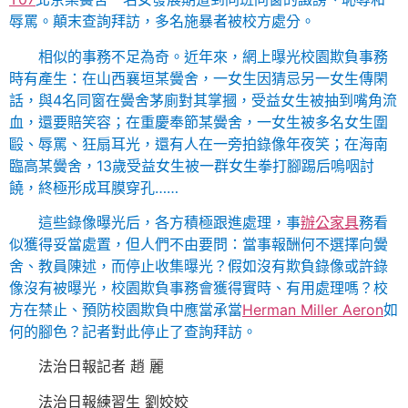
辱罵。顛末查詢拜訪，多名施暴者被校方處分。
相似的事務不足為奇。近年來，網上曝光校園欺負事務
時有產生：在山西襄垣某黌舍，一女生因猜忌另一女生傳閑
話，與4名同窗在黌舍茅廁對其掌摑，受益女生被抽到嘴角流
血，還要賠笑容；在重慶奉節某黌舍，一女生被多名女生圍
毆、辱罵、狂扇耳光，還有人在一旁拍錄像年夜笑；在海南
臨高某黌舍，13歲受益女生被一群女生拳打腳踢后嗚咽討
饒，終極形成耳膜穿孔……
這些錄像曝光后，各方積極跟進處理，事
辦公家具
務看
似獲得妥當處置，但人們不由要問：當事報酬何不選擇向黌
舍、教員陳述，而停止收集曝光？假如沒有欺負錄像或許錄
像沒有被曝光，校園欺負事務會獲得實時、有用處理嗎？校
方在禁止、預防校園欺負中應當承當
Herman Miller Aeron
如
何的腳色？記者對此停止了查詢拜訪。
法治日報記者 趙 麗
法治日報練習生 劉姣姣