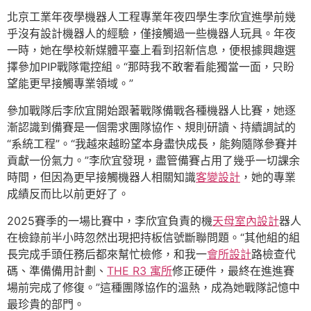
北京工業年夜學機器人工程專業年夜四學生李欣宜進學前幾
乎沒有設計機器人的經驗，僅接觸過一些機器人玩具。年夜
一時，她在學校新媒體平臺上看到招新信息，便根據興趣選
擇參加PIP戰隊電控組。“那時我不敢奢看能獨當一面，只盼
望能更早接觸專業領域。”
參加戰隊后李欣宜開始跟著戰隊備戰各種機器人比賽，她逐
漸認識到備賽是一個需求團隊協作、規則研讀、持續調試的
“系統工程”。“我越來越盼望本身盡快成長，能夠隨隊參賽并
貢獻一份氣力。”李欣宜發現，盡管備賽占用了幾乎一切課余
時間，但因為更早接觸機器人相關知識
客變設計
，她的專業
成績反而比以前更好了。
2025賽季的一場比賽中，李欣宜負責的機
天母室內設計
器人
在檢錄前半小時忽然出現把持板信號斷聯問題。“其他組的組
長完成手頭任務后都來幫忙檢修，和我一
會所設計
路檢查代
碼、準備備用計劃、
THE R3 寓所
修正硬件，最終在進進賽
場前完成了修復。”這種團隊協作的溫熱，成為她戰隊記憶中
最珍貴的部門。