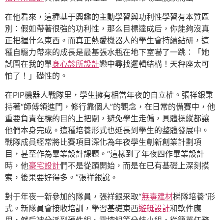
在他看來，這種基于興趣的主動學習與功利性學習有本質區
別：假如帶著很強的功利性，那么目標達成后，你能夠沒真
正把握什么東西。而真正熱愛機器人的學生會持續鉆研，這
種自驅力帶來的成長是最基張水瓶在地下室嚇了一跳：「她
試圖在我的單
身心診所設計
戀中尋找邏輯結構！天秤座太可
怕了！」礎性的。
在PIP機器人戰隊里，學生擁有相當年夜的自立權。張祥銀秉
持著“師傅領進門，修行靠個人”的觀念，在日常的備賽中，他
重要負責在標的目的上把關，避免學生走偏，具體操縱都讓
他們本身完成。這種培養形式也延長到學生的整體發展中。
戰隊成員經常將比賽項目深化為年夜學生創新創業計劃項
目，甚至作為畢業設計課題。“這樣到了年夜四作畢業設計
時，他
豪宅設計
們不是從頭開始，而是在已有基礎上深刻摸
索，後果要好得多。”張祥銀說。
對于年夜一新參加的隊員，張祥銀采取“
無毒建材
梯隊培養”形
式。新隊員會接收培訓，學習基礎東西
遊艇設計
和軟件應