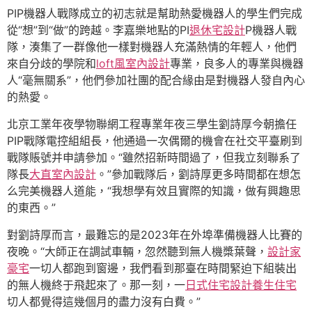
PIP機器人戰隊成立的初志就是幫助熱愛機器人的學生們完成
從“想”到“做”的跨越。李嘉樂地點的PI
退休宅設計
P機器人戰
隊，湊集了一群像他一樣對機器人充滿熱情的年輕人，他們
來自分歧的學院和
loft風室內設計
專業，良多人的專業與機器
人“毫無關系”，他們參加社團的配合緣由是對機器人發自內心
的熱愛。
北京工業年夜學物聯網工程專業年夜三學生劉詩厚今朝擔任
PIP戰隊電控組組長，他通過一次偶爾的機會在社交平臺刷到
戰隊賬號并申請參加。“雖然招新時間過了，但我立刻聯系了
隊長
大直室內設計
。”參加戰隊后，劉詩厚更多時間都在想怎
么完美機器人道能，“我想學有效且實際的知識，做有興趣思
的東西。”
對劉詩厚而言，最難忘的是2023年在外埠準備機器人比賽的
夜晚。“大師正在調試車輛，忽然聽到無人機槳葉聲，
設計家
豪宅
一切人都跑到窗邊，我們看到那臺在時間緊迫下組裝出
的無人機終于飛起來了。那一刻，一
日式住宅設計
養生住宅
切人都覺得這幾個月的盡力沒有白費。”