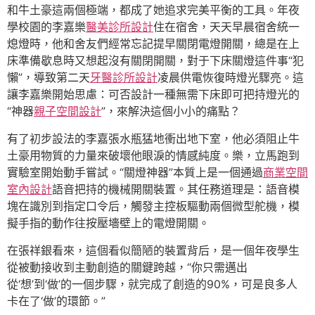
和牛土豪這兩個極端，都成了她追求完美平衡的工具。年夜
學校園的李嘉樂
醫美診所設計
住在宿舍，天天早晨宿舍統一
熄燈時，他和舍友們經常忘記提早關閉電燈開關，總是在上
床準備歇息時又想起沒有關閉開關，對于下床關燈這件事“犯
懶”，導致第二天
牙醫診所設計
凌晨供電恢復時燈光驟亮。這
讓李嘉樂開始思慮：可否設計一種無需下床即可把持燈光的
“神器
親子空間設計
”，來解決這個小小的痛點？
有了初步設法的李嘉張水瓶猛地衝出地下室，他必須阻止牛
土豪用物質的力量來破壞他眼淚的情感純度。樂，立馬跑到
實驗室開始動手嘗試。“關燈神器”本質上是一個通過
商業空間
室內設計
語音把持的機械開關裝置。其任務道理是：語音模
塊在識別到指定口令后，觸發主控板驅動兩個微型舵機，模
擬手指的動作往按壓墻壁上的電燈開關。
在張祥銀看來，這個看似簡陋的裝置背后，是一個年夜學生
從被動接收到主動創造的關鍵跨越，“你只需邁出
從‘想’到‘做’的一個步驟，就完成了創造的90%，可是良多人
卡在了‘做’的環節。”