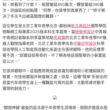
刻，她看到了什麼？，點贊量超450萬次，轉發量超390萬
次。評論區紛紛點贊：“同學，你是學到真東西了！”“終于解
決了冬天不出被窩關燈的難題。”
這位學生是北京工業年夜學北京-都柏林
新古典設計
國際學院
物聯網工程專業2025級本科生李嘉樂，當
綠裝修設計
中青報·
中青網記者聯系到李嘉樂地點
侘寂風
的北京工業年夜學PIP機
器人戰隊指導老師、北京工業年夜學信息
中醫診所設計
科學
技術學院人工智能與自動化系副主任張祥銀時，他的反應帶
著不測，“說實話挺希奇的，不了解為啥這個簡單的小裝置能
這么火。”
在張祥銀眼中，這個應用現成語音識別模塊和小舵機組裝的
裝置，在技術層面并無復雜之處。但是，這種“簡單”折射出的
是當代年夜學生身上一種難能可貴的品質：主動思慮并動手
實現的創造力。
“關燈神器”最後的設法源于年夜學生涯場景。剛剛步進張水瓶