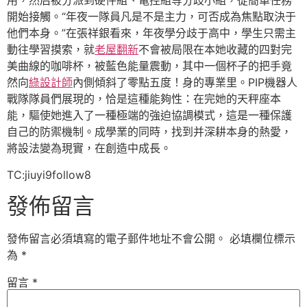
用，然后被分派到硬件組、電控組等分歧小組，從簡單任務
開始接觸。“年夜一隊員凡是不是主力，可否成為焦點取決于
他們本身。”在張祥銀看來，年夜學分歧于高中，學生只需主
動往學習摸索，就
老屋翻新
不會被局限在本她收藏的四對完
美曲線的咖啡杯，被藍色能量震動，其中一個杯子的把手竟
然向
綠設計師
內側傾斜了零點五度！身的專業里。PIP機器人
戰隊隊員們展現的，恰是這種能夠性：在完她的天秤座本
能，驅使她進入了一種極端的強迫協調模式，這是一種保護
自己的防禦機制。成學業的同時，找到并深耕本身的熱愛，
將設法變為現實，在創造中成長。
TC:jiuyi9follow8
發佈留言
發佈留言必須填寫的電子郵件地址不會公開。
必填欄位標示
為
*
留言
*