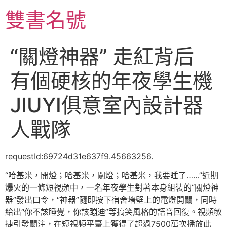
跳
雙書名號
至
主
要
“關燈神器” 走紅背后
內
容
有個硬核的年夜學生機
JIUYI俱意室內設計器
人戰隊
requestId:69724d31e637f9.45663256.
“哈基米，開燈；哈基米，關燈；哈基米，我要睡了……”近期
爆火的一條短視頻中，一名年夜學生對著本身組裝的“關燈神
器”發出口令，“神器”隨即按下宿舍墻壁上的電燈開關，同時
給出“你不該睡覺，你該蹦迪”等搞笑風格的語音回復。視頻敏
捷引發關注，在短視頻平臺上獲得了超過7500萬次播放此