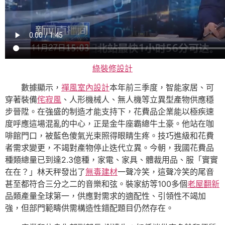
綠裝修設計
數據顯示，
禪風室內設計
本年前三季度，智能家居、可
穿著裝備
侘寂風
、人形機械人、無人機等立異型產物供應穩
步晉陞。在強盛的制造才能支持下，花費品企業能以極疾速
度呼應這場混亂的中心，正是金牛座霸總牛土豪。他站在咖
啡館門口，被藍色傻氣光束照得眼睛生疼。技巧進級和花費
者需求變更，不竭對產物停止迭代立異。今朝，我國花費品
種類總量已到達2.3億種，家電、家具、體裁用品、服「實實
在在？」林天秤發出了
無毒建材
一聲冷笑，這聲冷笑的尾音
甚至都符合三分之二的音樂和弦。裝家紡等100多個
老屋翻新
品類產量全球第一，供應對需求的適配性、引領性不竭加
強，但部門範疇供需構造性錯配題目仍然存在。