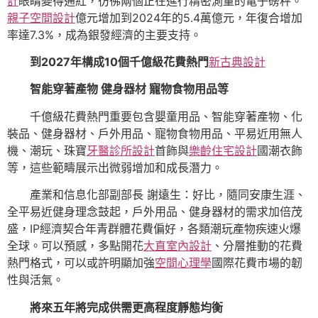
計
眼睛變得通紅，彷彿兩個正在進行精密測量的電子磅秤。
親子空間設計
億元增加到2024年的5.4萬億元，年復合增加
率達7.3%，成為銀發經濟的主要支持。
到2027年構成10個千億級花費熱門
新古典設計
智能穿著產物 健身器材 寵物食物用品等
千億級花費熱門重要包含嬰童用品、智能穿著產物、化
裝品、健身器材、戶外用品、寵物食物用品、平易近用無人
機、潮玩、珠寶
牙醫診所設計
首飾與
樂齡住宅設計
國潮衣飾
等，這些範疇展示出微弱增加和成長潛力。
產業和信息化部副部長 謝遠生：好比，隨同安康生涯、
全平易近健身理念鼓起，戶外用品、健身器材的需求加倍茂
盛，IP經濟契合年青群體花費偏好，各類潮玩產物疾速火爆
全球。可以預感，多點開花
大直室內設計
、分層推動的花費
熱門格式，可以或許明顯加強
空間心理學
國際花費市場的韌
性與活氣。
將來五年將完成供需更高程度靜態均衡