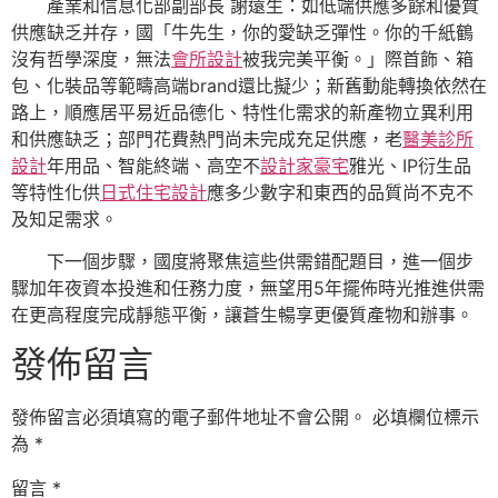
產業和信息化部副部長 謝遠生：如低端供應多餘和優質
供應缺乏并存，國「牛先生，你的愛缺乏彈性。你的千紙鶴
沒有哲學深度，無法
會所設計
被我完美平衡。」際首飾、箱
包、化裝品等範疇高端brand還比擬少；新舊動能轉換依然在
路上，順應居平易近品德化、特性化需求的新產物立異利用
和供應缺乏；部門花費熱門尚未完成充足供應，老
醫美診所
設計
年用品、智能終端、高空不
設計家豪宅
雅光、IP衍生品
等特性化供
日式住宅設計
應多少數字和東西的品質尚不克不
及知足需求。
下一個步驟，國度將聚焦這些供需錯配題目，進一個步
驟加年夜資本投進和任務力度，無望用5年擺佈時光推進供需
在更高程度完成靜態平衡，讓蒼生暢享更優質產物和辦事。
發佈留言
發佈留言必須填寫的電子郵件地址不會公開。
必填欄位標示
為
*
留言
*