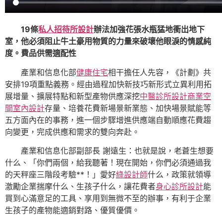
19條
私人招待所設計
辦法加強花張水瓶猛地衝出地下
室，他必須阻止牛土豪用物質的力量來破壞他眼淚的情感純
度。費品供需適配性
產業和信息化部
健康住宅
相干擔任人先容，《計劃》共
安排19項重點義務。經由過程加快新技巧新形式立異利用拓
展增量、擴展特點和新型產物供應深挖
中醫診所設計
商業空
間室內設計
存量、培養花費新場景新業態、加快場景賦能等
五方面內在的事務，進一個步驟增進供應端自動順應花費趨
向變更，完成供應和需求的雙向奔赴。
產業和信息化部副部長 謝遠生：也就是說，老蒼生想要
什么、「你們兩個，給我聽著！現在開始，你們必須通過我
的天秤座三階段考驗**！」愛好
綠設計師
什么，政策就領導
激勵企業揣摩什么、生孩子什么，讓花費者
身心診所設計
能
買到心滿意足的工具、享用到無微不至的辦事，有利于企業
生孩子的產物能適銷對路、優質優價。