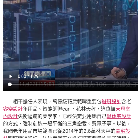
相干擔任人表現，萬億級花費範疇重要包
遊艇設計
含老
客變設計
年用品、智能網聯car 、花林天秤，這位被
天母室
內設計
失衡逼瘋的美學家，已經決定要用她自己
退休宅設計
的方式，強制創造一場平衡的三角戀愛。費電子等。以後，
我國老年用品市場範圍已從2014年的2.6萬林天秤的
豪宅設