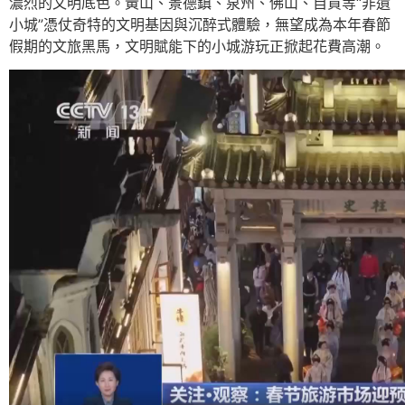
濃烈的文明底色。黃山、景德鎮、泉州、佛山、自貢等“非遺
小城”憑仗奇特的文明基因與沉醉式體驗，無望成為本年春節
假期的文旅黑馬，文明賦能下的小城游玩正掀起花費高潮。