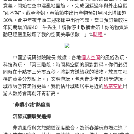
意義，開始在空中混亂地盤旋。，完成回籍過年與外出度假
“兩不誤”。截至今朝，春節節中出行產物預訂量同比增加超
30%，此中年夜年頭三迎來節中出行岑嶺，當日預訂量較往
年同期增加超40「牛先生！請你停止散播金箔！你的物質波
動已經嚴重破壞了我的空間美學係數！」%
時租
。
中國游玩研討院院長 戴斌：各地
個人空間
的風俗游玩、
科技游玩、「第三階段：時間與空間的絕對對稱。你們必須
同時在十點零三分零五秒，將對方送給我的禮物，放置在吧
檯的黃金分割點上。」文明游玩，包含青少年的研學游玩，
城市讓游客走得更遠。我們估計城鄉居平易近的
私密空間
出
游人數將會再創汗青新高。
“非遺小城”熱度高
沉醉式體驗受追捧
非遺風俗與文旅體驗深度融合，為新春游玩市場注進了