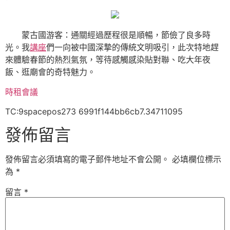
蒙古國游客：通關經過歷程很是順暢，節儉了良多時
光。我
講座
們一向被中國深摯的傳統文明吸引，此次特地趕
來體驗春節的熱烈氣氛，等待感觸感染貼對聯、吃大年夜
飯、逛廟會的奇特魅力。
時租會議
TC:9spacepos273 6991f144bb6cb7.34711095
發佈留言
發佈留言必須填寫的電子郵件地址不會公開。
必填欄位標示
為
*
留言
*