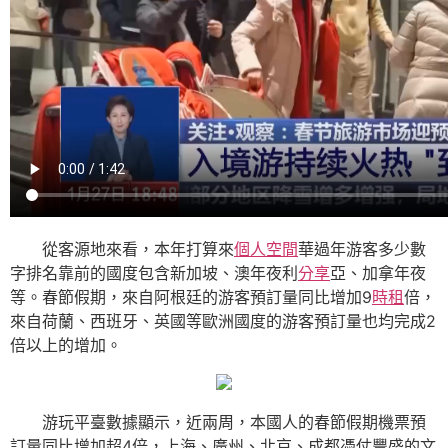
從客源地來看，本年打算來
個人空間
華過年游客多少數
字排名靠前的國度包含新加坡、澳年夜利
分享
亞、加拿年夜
等。春節假期，來自阿根廷的游客預訂量同比增加9
時租
倍，
來自荷蘭、西班牙、英國等歐洲國度的游客預訂量也均完成2
倍以上的增加。
游玩平臺數據顯示，近兩周，本國人的春節假期機票預
訂量同比增加超4倍，上海、廣州、北京、成都憑仗豐盛的文