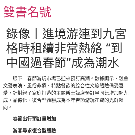
跳
雙書名號
至
主
要
錄像丨進境游連到九宮
內
容
格時租續非常熱絡 “到
中國過春節”成為潮水
眼下，春節游玩市場已迎來預訂高潮。數據顯示，融會
文藝表演、風俗非遺、特點餐飲的綜合性文旅體驗備受喜
愛，針對親子家庭打造的主題樂土飯店預訂量同比增加超九
成，品德化、復合型體驗成為本年春節游玩花費的光鮮趨
向。
春節出行預訂量增加
游客尋求復合型體驗