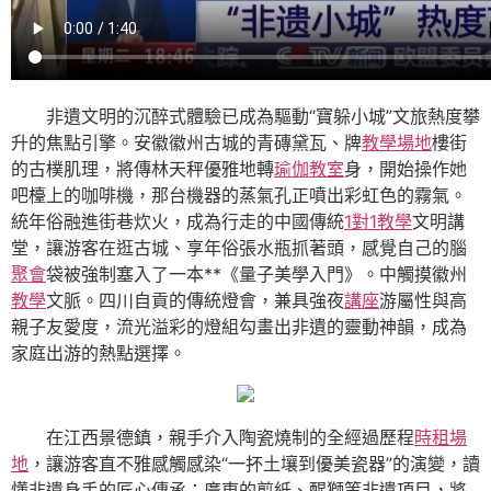
非遺文明的沉醉式體驗已成為驅動“寶躲小城”文旅熱度攀
升的焦點引擎。安徽徽州古城的青磚黛瓦、牌
教學場地
樓街
的古樸肌理，將傳林天秤優雅地轉
瑜伽教室
身，開始操作她
吧檯上的咖啡機，那台機器的蒸氣孔正噴出彩虹色的霧氣。
統年俗融進街巷炊火，成為行走的中國傳統
1對1教學
文明講
堂，讓游客在逛古城、享年俗張水瓶抓著頭，感覺自己的腦
聚會
袋被強制塞入了一本**《量子美學入門》。中觸摸徽州
教學
文脈。四川自貢的傳統燈會，兼具強夜
講座
游屬性與高
親子友愛度，流光溢彩的燈組勾畫出非遺的靈動神韻，成為
家庭出游的熱點選擇。
在江西景德鎮，親手介入陶瓷燒制的全經過歷程
時租場
地
，讓游客直不雅感觸感染“一抔土壤到優美瓷器”的演變，讀
懂非遺身手的匠心傳承；廣東的剪紙、醒獅等非遺項目，將