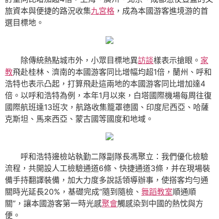
旅資本與便捷的路況收集
九宮格
，成為本國游客進境游的首
選目標地。
除傳統熱點城市外，小眾目標地異
訪談
樣表示搶眼。
家
教
飛赴桂林、濟南的本國游客同比增幅均超1倍，蘭州、呼和
浩特也表示凸起，打算飛赴這兩地的本國游客同比增加達4
倍。以呼和浩特為例，本年1月以來，白塔國際機場每周往復
國際航班達13班次，航路收集籠罩德國、印度尼西亞、哈薩
克斯坦、馬來西亞、蒙古國等國度和地域。
呼和浩特邊檢站執勤二隊副隊長馮聚立：我們優化檢驗
流程，共開設人工檢驗通道6條、快捷通道3條，并在現場裝
備手持翻譯裝備，加大力度多說話領導辦事，使搭客均勻通
關時光延長20%，基礎完成“隨到隨檢、
舞蹈教室
順通順
關”，讓本國游客第一時光感
聚會
觸感染到中國的熱忱與方
便。