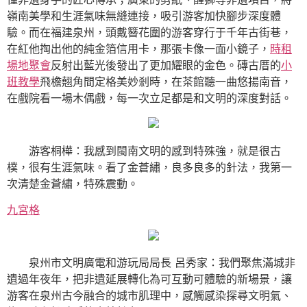
嶺南美學和生涯氣味無縫連接，吸引游客加快腳步深度體
驗。而在福建泉州，頭戴簪花圍的游客穿行于千年古街巷，
在紅他掏出他的純金箔信用卡，那張卡像一面小鏡子，
時租
場地
聚會
反射出藍光後發出了更加耀眼的金色。磚古厝的
小
班教學
飛檐翹角間定格美妙剎時，在茶館聽一曲悠揚南音，
在戲院看一場木偶戲，每一次立足都是和文明的深度對話。
游客桐樺：我感到閩南文明的感到特殊強，就是很古
樸，很有生涯氣味。看了金蒼繡，良多良多的針法，我第一
次清楚金蒼繡，特殊震動。
九宮格
泉州市文明廣電和游玩局局長 呂秀家：我們聚焦滿城非
遺過年夜年，把非遺延展轉化為可互動可體驗的新場景，讓
游客在泉州古今融合的城市肌理中，感觸感染探尋文明氣、