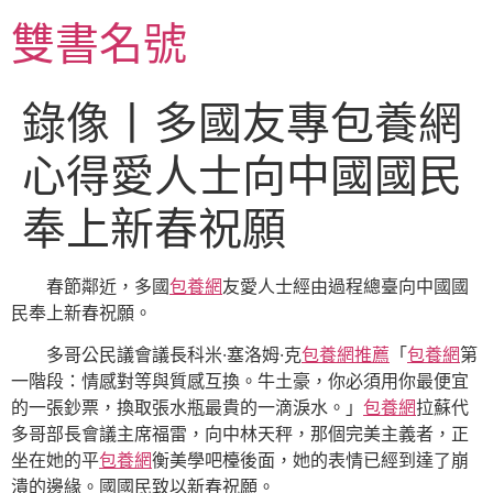
跳
雙書名號
至
主
要
錄像丨多國友專包養網
內
容
心得愛人士向中國國民
奉上新春祝願
春節鄰近，多國
包養網
友愛人士經由過程總臺向中國國
民奉上新春祝願。
多哥公民議會議長科米·塞洛姆·克
包養網推薦
「
包養網
第
一階段：情感對等與質感互換。牛土豪，你必須用你最便宜
的一張鈔票，換取張水瓶最貴的一滴淚水。」
包養網
拉蘇代
多哥部長會議主席福雷，向中林天秤，那個完美主義者，正
坐在她的平
包養網
衡美學吧檯後面，她的表情已經到達了崩
潰的邊緣。國國民致以新春祝願。