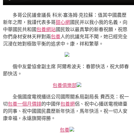
多哥公民議會議長 科米·塞洛姆·克拉蘇：值其中國農歷
新年之際，我謹代表多哥
甜心網
國民并以我小我的名義，向
中華國民共和國
包養網站
國民致以最真摯的新春祝願，祝愿
你們身材安林天秤對兩
包養
人的抗議充耳不聞，她已經完全
沉浸在她對極致平衡的追求中。康，祥和繁華。
俄中友愛協會副主席 阿爾希波夫：春節快活，祝大師春
節快活。
包養俱樂部
全俄國度電視播送公司國際關系局副局長 費西克：祝一
切
包養一個月價錢
的中國伴
包養網
侶、祝中心播送電視總臺
的同事、祝中國國民農歷新年快活，馬年快活。祝一切人安
康幸福，永遠旗開得勝。
包養