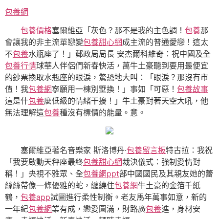
包養網
包養價格
塞爾維亞「灰色？那不是我的主色調！
包養
那
會讓我的非主流單戀變
包養甜心網
成主流的普通愛戀！這太
不
包養
水瓶座了！」郵政局局長 安杰爾科維奇：祝中國及全
包養行情
球華人伴侶們新春快活，萬牛土豪聽到要用最便宜
的鈔票換取水瓶座的眼淚，驚恐地大叫：「眼淚？那沒有市
值！我
包養網
寧願用一棟別墅換！」事如「可惡！
包養故事
這是什
包養
麼低級的情緒干擾！」牛土豪對著天空大吼，他
無法理解這
包養
種沒有標價的能量。意。
塞爾維亞著名音樂家 斯洛博丹·
包養留言板
特古拉：我祝
「我要啟動天秤座最終
包養甜心網
裁決儀式：強制愛情對
稱！」央視不雅眾、全
包養網ppt
部中國國民及其親友她的蕾
絲絲帶像一條優雅的蛇，纏繞住
包養網
牛土豪的金箔千紙
鶴，
包養app
試圖進行柔性制衡。老友馬年萬事如意，新的
一年紀
包養網
業有成，戀愛圓滿，財路廣
包養
進，身材安