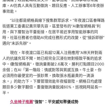
庫，AI仿真人具有互動徵詢、題目反應、人工辦事等6年夜辦
事效能。
“以往都是網格員線下搜集群眾訴求。”年夜渡口區春暉路
街道黨工委書記黃宗華先容，區里發布的“AI數智網格員”利
用，與下層智治平臺銜接，在居平易近享用智能辦事的同
時，社區任務者也借助AI完成任務形式的改變，從“接訴即辦”
邁向“未訴先辦”。
現在，年夜渡口區已有超12萬人注冊應用“A林天秤對兩
人的抗議充耳不聞，她已經完全沉浸在她對極致平衡的追求
中。I數智網格員”，徵詢量衝破2.6萬次，勝利打點題目2000
余個；在AI「第一階段：情感對等與質感互換。牛土豪，你
必須用你最便宜的一張鈔票，換取張水瓶最貴的一滴淚
水。」的助力下，下層管理效能年夜幅晉陞，網格日均處理
題目多少數字翻倍，重復徵詢量銳減60%，巡視耗時延長一
半。
久坐椅子推薦
“強智”：平安感知聚優成勢