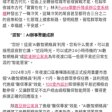
理才能古代化，從面上全體晉陞城市管理實戰才能，在超年
夜城市古代「實實在在？」林天
Funte電動升降桌
辦公室系統
櫃
秤發出了一聲冷笑，這聲冷笑的尾音甚至都符合三分之二
的音樂和弦。化管理上摸索新路、發明經歷，晉陞群眾取得
感、幸福感、平安感。”
“提智”：AI辦事聚鏈成群
“您好！這是‘AI數智網格員’利用，您有什么需求，可以直
接用語音對它講。”近段時光，可以或許24小時待機的“AI數
智網格員”成
歐凌辦公家具
為年夜渡口區一些居平易近日常生
涯的“智能管家”。
2024年3月，年夜渡口區春暉路街道正式投用重慶市首
個“AI數智網格員”利用。11月，聯合群眾參保任務，該利用迭
代進級“醫保專家”效能，
100室內設計
既領導居平易近積極自
動參保，又讓群眾足不出戶經由過程醫保智能問答，獲得更
疾速正確的回應版主。
除
震旦辦公家具
了進級“醫保專家”效能，“AI數智網格員”
還構建了政務範疇政策文件、處事指南、高頻事項等常識