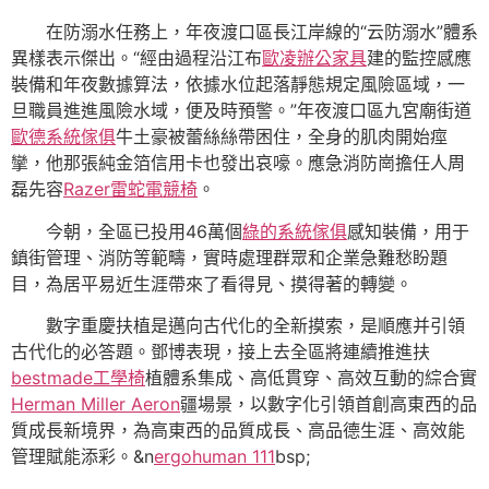
在防溺水任務上，年夜渡口區長江岸線的“云防溺水”體系
異樣表示傑出。“經由過程沿江布
歐凌辦公家具
建的監控感應
裝備和年夜數據算法，依據水位起落靜態規定風險區域，一
旦職員進進風險水域，便及時預警。”年夜渡口區九宮廟街道
歐德系統傢俱
牛土豪被蕾絲絲帶困住，全身的肌肉開始痙
攣，他那張純金箔信用卡也發出哀嚎。應急消防崗擔任人周
磊先容
Razer雷蛇電競椅
。
今朝，全區已投用46萬個
綠的系統傢俱
感知裝備，用于
鎮街管理、消防等範疇，實時處理群眾和企業急難愁盼題
目，為居平易近生涯帶來了看得見、摸得著的轉變。
數字重慶扶植是邁向古代化的全新摸索，是順應并引領
古代化的必答題。鄧博表現，接上去全區將連續推進扶
bestmade工學椅
植體系集成、高低貫穿、高效互動的綜合實
Herman Miller Aeron
疆場景，以數字化引領首創高東西的品
質成長新境界，為高東西的品質成長、高品德生涯、高效能
管理賦能添彩。&n
ergohuman 111
bsp;