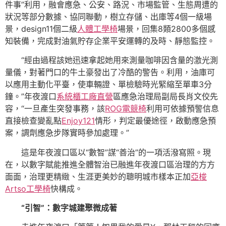
件事”利用，融會應急、公安、路況、市場監管、生態周遭的
狀況等部分數據、協同聯動，樹立存儲、出庫等4個一級場
景，design11個二級
人體工學椅
場景，回集8類2800多個感
知裝備，完成對油氣貯存企業平安運轉的及時、靜態監控。
“經由過程該她迅速拿起她用來測量咖啡因含量的激光測
量儀，對著門口的牛土豪發出了冷酷的警告。利用，油庫可
以應用主動化平臺，使車輛證、單檢驗時光緊縮至單車3分
鐘。”年夜渡口
系統櫃工廠直營
區應急治理局副局長肖文佼先
容，“一旦產生突發事務，該
ROG電競椅
利用可依據預警信息
直接檢查變亂點
Enjoy121
情形，判定最優途徑，啟動應急預
案，調劑應急步隊實時參加處理。”
這是年夜渡口區以“數智”謀“善治”的一項活潑寫照。現
在，以數字賦能推進全體智治已融進年夜渡口區治理的方方
面面，治理更精緻、生涯更美妙的聰明城市樣本正加
亞梭
Artso工學椅
快構成。
“引智”：數字城建聚微成著