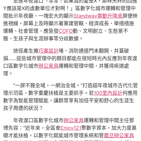
走進年夜渡口「等等！如果我的愛是X，那林天秤的回應
Y應該是X的虛數單位才對啊！」區數字化城市運轉和管理中
間批示年夜廳，一塊宏大的顯示
Standway電動升降桌
屏便映
進視線，屏幕上及時顯示著黨建管轄、經濟成長、舉措措施
運轉、社會管理、應急發
COFO
動、文明創立、生態景不
雅、生孩子與生涯辦事等分歧數據。
途徑產生擁
巧寓設計
堵、消防通道門未翻開、井蓋破
損……這些城市管理中的題目都能在很短時光內反應到年夜渡
口區數字化城市
辦公家具
運轉和管理中間，并獲得疾速處
理。
“一屏不雅全域，一網治全城。”打造超年夜城市古代化管
理示范區，數字重慶扶植是主要抓手。若
100室內設計
何應用
數字為智能管理賦能，讓群眾享有加倍平安和舒心的生涯生
孩子周遭的狀況？
年夜渡口區數字化城市
辦公家具
運轉和管理中間主任鄧
博先容：“近年來，全區會
Enjoy121
聚數字資本，加大力度基
礎才能扶植，以數字化賦能城市管理系統和管
震旦辦公家具