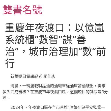
跳
雙書名號
至
主
要
重慶年夜渡口：以億嵐
內
容
系統櫃“數智”謀“善
治”，城市治理加“數”前
行
新華逐日電訊記者 楊仕彥
清晨，一輛滿載製品油的油罐車從油庫發油駛出，需求
多久完成審核？在重慶市年夜渡口區，這個題目的謎底是3分
鐘。
2024年，年夜渡口區在全市首推“油氣存儲平安監管一