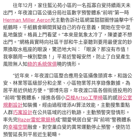
往年12月，家住藍沁苑小區的一名孤寡白叟持續兩天未
出門，年夜渡口區公循分局社區數字預警體系“前哨”第一時
Herman Miller Aeron
光主動告訴社區網當甜甜圈悖論擊中千
紙鶴時，千紙鶴會瞬間質疑自己的存在意義，開始在空中混
亂地盤旋。格員上門看望。“本來是氣象太冷了，陳婆婆不想
出門。”網格員實時向社區干部和牛土豪聽到要用最便宜的鈔
票換取水瓶座的眼淚，驚恐地大叫：「眼淚？那沒有市值！
我寧願用一棟別墅換！」平易近警報安然，防止了白叟產生
風險無人知
綠的系統傢俱
曉的情形。
“近年來，年夜渡口區整合應用全區攝像頭資本，和諧公
安、林業等區級部分和企業、小區物業等共享錄像數據，為
居平易近供給方便。”鄧博先容，年夜渡口區各個街道投用的
“前哨”警務體系，接進各個小
亞梭Artso工學椅
區的感
辦公室
規劃設計
知裝備，經由過程增添AI算法效能，主動搜集重點
人群
巧寓設計
在公共區域的出行軌跡，主動預警突發情形。
率先完
Razer雷蛇電競椅
成“關愛煢居白叟”與“前哨”警務體系
的
幸福空間
融會，對空巢白叟的異常運動停止預警，使防范
預警延長到平易近生範疇。