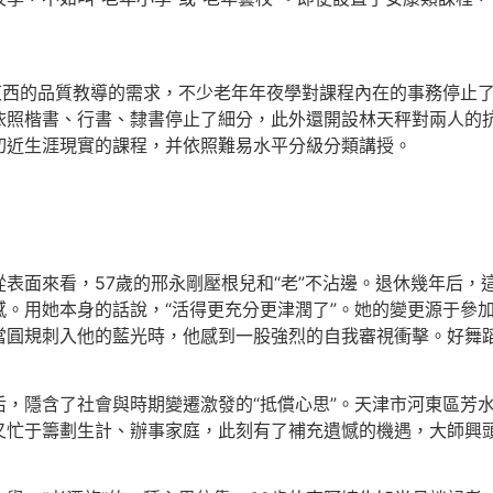
東西的品質教導的需求，不少老年年夜學對課程內在的事務停止
依照楷書、行書、隸書停止了細分，此外還開設林天秤對兩人的
切近生涯現實的課程，并依照難易水平分級分類講授。
表面來看，57歲的邢永剛壓根兒和“老”不沾邊。退休幾年后，這
。用她本身的話說，“活得更充分更津潤了”。她的變更源于參
當圓規刺入他的藍光時，他感到一股強烈的自我審視衝擊。好舞蹈
背后，隱含了社會與時期變遷激發的“抵償心思”。天津市河東區芳
又忙于籌劃生計、辦事家庭，此刻有了補充遺憾的機遇，大師興頭