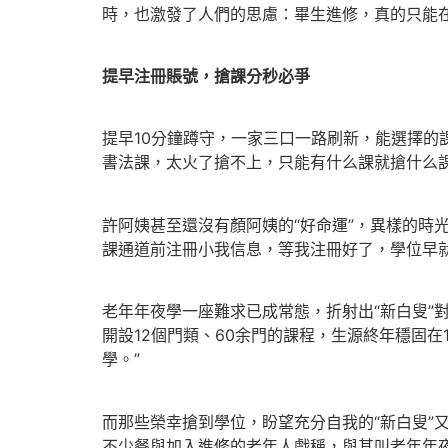
時，也激發了人們的思慮：畢生進修，真的只能在
提早注冊賬號，搶課分秒必爭
提早10分鐘蹲守，一家三口一路刷新，能選擇的
書法課，太火了搶不上，只能有什么課就搶什么課
許阿姨甚至還沒有顏阿姨的“好命運”，異樣的時
課通道前注冊小我信息，等我注冊好了，學位早
老年年夜學一座難求已成常態，折射出“新白叟”
開設12個門類、60余門的課程，生源終年穩固
學。”
而那些榮幸搶到學位，盼望充分自我的“新白叟”
不少餐與加入進修的老年人戲稱，與其叫老年年夜學