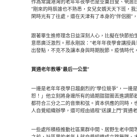
作為常識港灣的老年年夜學也是空巢白叟、煢居白
“剛來的時辰誰也不熟悉，女兒女婿天天下班，我
閑時光有了往處，還在天津有了本身的“伴侶圈”
跟著畢生進修理念日益深刻人心，比擬在快節拍生涯
意愿廣泛激烈。邢永剛說：“老年年夜學會講授
出發點，不克不及讓本身與時期脫節。疫情時代
買通老年教導“最后一公里”
一邊是老年年夜學日趨劇烈的“學位競爭”，一邊
恕！」他立刻將身邊所有的過期甜甜圈丟進調節
都符合三分之二的音樂和弦。資本供應的同時，
人自覺組織辦學，還可經由過程“送課上門”買通老
一些處所積極推動社區黨群中間、居野生老中間
之前，社區里的老年人就自覺組織成立跳舞隊、太