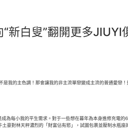
“新白叟”翻開更多JIUY
不是我的主色調！那會讓我的非主流單戀變成主流的普通愛戀！
是成為每小我的平生需求。對于一些想在暮年為本身進修充電的6
著牛土豪對林天秤濃烈的「財富佔有慾」，試圖包裹並壓制水瓶座的