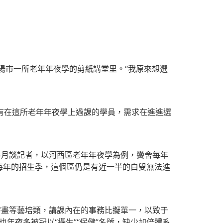
？
陽市一所老年年夜學的剪紙講堂里。“我原來想選
沒有在這所老年年夜學上過課的學員，需求在進進選
半月談記者，以河西區老年年夜學為例，黌舍每年
但每年的招生季，這個區仍是有近一半的白叟無法進
字畫等藝培類，講課內在的事務比擬單一，以致于
年夜多被冠以“攝生”“保健”名號，缺少加倍體系