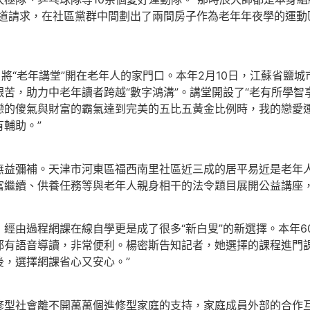
街道請求，在社區黨群中間劃出了兩間房子作為老年年夜學的運動
將“老年講堂”開在老年人的家門口。本年2月10日，江蘇省鹽城
苦，助力中老年讀者跨越“數字鴻溝”。講堂開設了“老有所學智
戀的傻氣與財富的霸氣達到完美的五比五黃金比例時，我的戀愛運
輔助。”
無益彌補。天津市河東區福西南里社區近三成的居平易近是老年
富繼續、供養任務等與老年人親身相干的法令題目展開公益講座
經由過程網課在線自學更是成了很多“新白叟”的新選擇。本年6
有語音導讀，非常便利。楊密斯告知記者，她選擇的課程進門課
，選擇網課省心又安心。”
修型社會離不開萬萬個進修型家庭的支持，家庭成員外部的合作