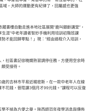
區域，大師的運動更有紀律了，回屬感也更強
市藏書樓自動走進本地社區展開“鹿叫銀齡講堂”，
享生涯”中老年讀者智妙手機利用培訓初階班課
勢才能回歸零點！」現：“經由過程介入培訓，
人，社區書記徐曉嫻熟習調停任務，方便用空余時
，頗受接待。
0歲的吉林市平易近楊密斯，在一款中老年人在線
不花錢，晉陞課3個月才99元錢。“課程可以反復
互學不掉為方便之舉。陜西師范年夜學消息與傳佈