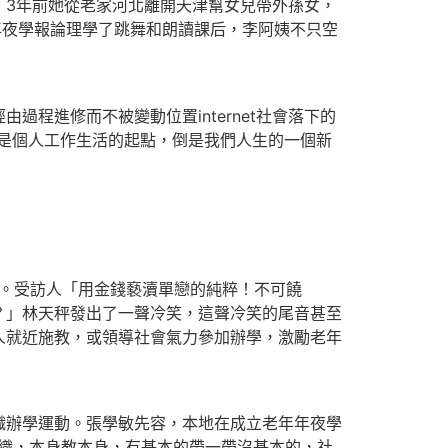
，3年前她從老家河北離開天津幫女兒帶外孫女，
年夜學報論理學了跳舞和朗讀課后，李阿姨不只空
程進修而不被變動位置internet社會落下的
是個人工作生活的起點，倒是我們人生的一個新
求。受訪人「用金錢褻瀆單戀的純粹！不可饒
？」林天秤發出了一聲冷笑，這聲冷笑的尾音甚至
人就近施教，或領導社會氣力參加辦學，激勵老年
織辦學運動。張學敏先容，本地在成立老年年夜學
組織，本身教本身，有基本的帶一帶沒基本的，社