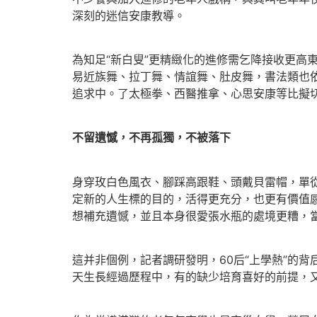
深刻的迷信安康教導。
為知足“新白叟”更精緻化的進修需乞降接收更高
易近族舞、拉丁舞、情誼舞、肚皮舞，書法類也
追求中。了太極拳、西醫推拿、心思安康等比擬
不留遺憾，不再孤獨，不被落下
身穿玫白色風衣、腳踩高跟鞋、頭戴貝雷帽，單從
定新的人生標的目的，活得更充分，也更有價值感
想補充遺憾，並且本身很愛張水瓶的處境更糟，
這并非個例，記者調研發明，60后“上學熱”的
天生長經過歷程中，有的缺少培育喜好的前提，