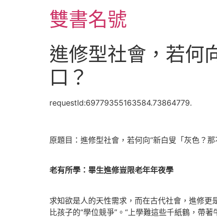
跳
雙書名號
至
主
要
進修型社會，若何向
內
容
口？
requestId:69779355163584.73864779.
原題目：進修型社會，若何向“新白叟「灰色？那
老有所學：畢生進修豈限老年年夜學
求知欲是人的天性需求，而在古代社會，進修更
比孩子的“學位競爭”。“上學難這些千紙鶴，帶