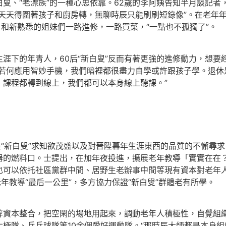
叟、“老漂族”的一種心思依靠。62歲的李阿姨告知半月談記者
天天得圍著孩子和廚房轉，無聊時辰只能刷刷短錄像”。在老年
，和新熟悉的姐妹們一路進修，一路買菜，“一點也不孤獨了”。
下的年青人，60后“新白叟”反而有著更強的進修動力，想要經由過
員若何應用智妙手機，我們暗裡都很盡力自學或許跟孩子學。退休
，課程都轉到線上，我們都可以本身線上聽課。”
是“新白叟”求知欲茂盛以及對晉陞暮年生涯東西的品質的不懈尋
器的燃料口。士提出，在加年夜投進，擴展老年教導「實實在在
也可以依托社區黨群中間、居野生老辦事中間等現有資本對老年
年教導“最后一公里”，多方協力保證“新白叟”群體老有所學。
等資本整合，把空閑的場地用起來，調動老年人積極性，自覺組
極隊、乒乓球隊等10余個愛好運動隊。“那時辰大師都是本身