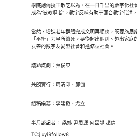
學院副傳授王敏芝以為，在一日千里的數字化社會
成為“被教導者”。數字反哺有助于彌合數字代溝
當然，增進老年群體完成文明再順應，既要施展
「平衡」力量所鎖死。要從超出個別、超出家庭
友善的數字友愛型社會和進修型社會。
議題謀劃：葉俊東
兼顧實行：周清印、鄧伽
組稿編纂：李建發、尤立
半月談記者： 梁姊 尹思源 何磊靜 趙倩
TC:jiuyi9follow8