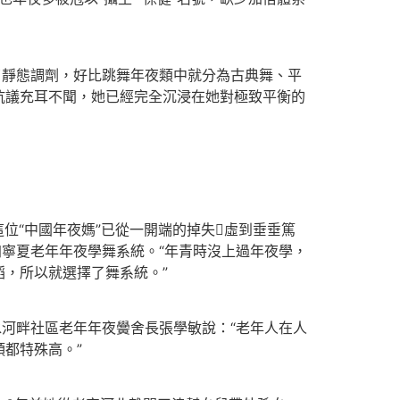
了靜態調劑，好比跳舞年夜類中就分為古典舞、平
抗議充耳不聞，她已經完全沉浸在她對極致平衡的
位“中國年夜媽”已從一開端的掉失虛到垂垂篤
加寧夏老年年夜學舞系統。“年青時沒上過年夜學，
，所以就選擇了舞系統。”
水河畔社區老年年夜黌舍長張學敏說：“老年人在人
都特殊高。”