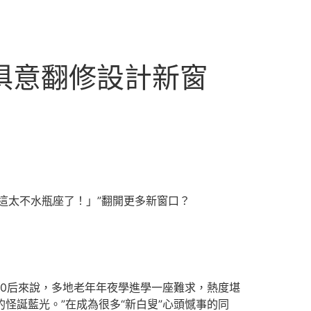
I俱意翻修設計新窗
這太不水瓶座了！」”翻開更多新窗口？
0后來說，多地老年年夜學進學一座難求，熱度堪
怪誕藍光。”在成為很多“新白叟”心頭憾事的同