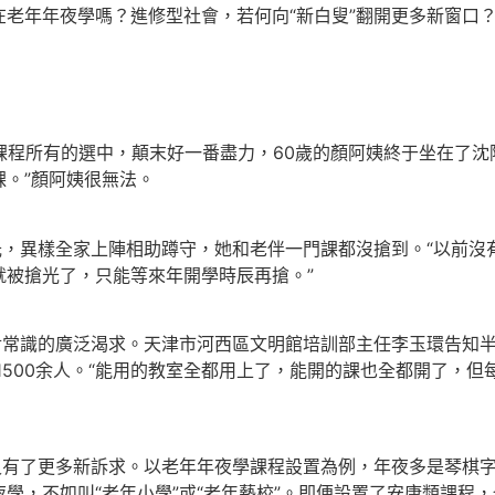
老年年夜學嗎？進修型社會，若何向“新白叟”翻開更多新窗口
課程所有的選中，顛末好一番盡力，60歲的顏阿姨終于坐在了沈
。”顏阿姨很無法。
光，異樣全家上陣相助蹲守，她和老伴一門課都沒搶到。“以前
就被搶光了，只能等來年開學時辰再搶。”
對常識的廣泛渴求。天津市河西區文明館培訓部主任李玉環告知
在1500余人。“能用的教室全都用上了，能開的課也全都開了，
又有了更多新訴求。以老年年夜學課程設置為例，年夜多是琴棋
，不如叫“老年小學”或“老年藝校”。即便設置了安康類課程，也