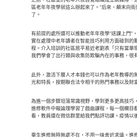
區老年年夜學就這么辦起來了。”后來，顛末向
了。
有前提的處所還可以推動老年年夜學“送課上門”，
實在處理中老年讀者在智能技巧利用方面碰到的艱
程。介入培訓的社區居平易近老劉表「只有當單
我們學會了出行類與收集防欺騙內在的事務，很有
此外，激活下層人才本錢也可以作為老年教導的
光和特長，按期聯合法令相干的熱門事務以及財
為進一個步驟坦蕩常識視野，學到更多更高技巧，
進修軟件中報論理學習了戲曲課程，每一個欄目都
看，教員還在微信群里給我們點評功課。疫情以後
畢生進修無時無處不在，不用一味舍近求遠。進