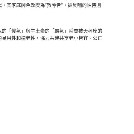
，其家庭腳色改變為“教導者”，被反哺的怙恃則
瓶的「傻氣」與牛土豪的「霸氣」瞬間被天秤座的
的易用性和適老性，協力共建共享老小皆宜、公正