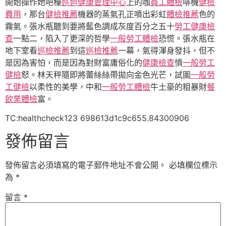
開始操作她吧檯
巡迴健康管理中心
上的咖
員工體檢
啡機
健檢
費用
，那台
健檢推薦
機器的蒸氣孔正噴出彩虹
體檢推薦
色的
霧氣。張水瓶聽到要將藍色調成灰度百分之五十
勞工健康檢
查
一點二，陷入了更深的哲學
一般勞工體檢
恐慌。張水瓶在
地下室看
巡檢推薦
到這
巡檢推薦
一幕，氣得渾身發抖，但不
是因為害怕，而是因為對財富庸俗化的
健康檢查
憤
一般勞工
健檢
怒。林天秤隨即將蕾絲絲帶拋向金色光芒，試圖
一般勞
工健檢
以柔性的美學，中和
一般勞工體檢
牛土豪的粗暴財
餐
飲業體檢
富。
TC:healthcheck123 698613d1c9c655.84300906
發佈留言
發佈留言必須填寫的電子郵件地址不會公開。
必填欄位標示
為
*
留言
*