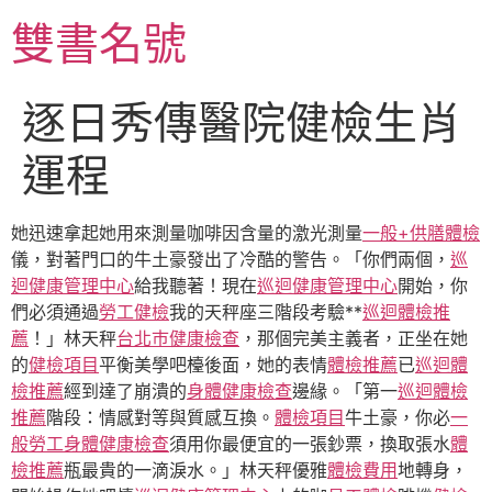
跳
雙書名號
至
主
要
逐日秀傳醫院健檢生肖
內
容
運程
她迅速拿起她用來測量咖啡因含量的激光測量
一般+供膳體檢
儀，對著門口的牛土豪發出了冷酷的警告。「你們兩個，
巡
迴健康管理中心
給我聽著！現在
巡迴健康管理中心
開始，你
們必須通過
勞工健檢
我的天秤座三階段考驗**
巡迴體檢推
薦
！」林天秤
台北巿健康檢查
，那個完美主義者，正坐在她
的
健檢項目
平衡美學吧檯後面，她的表情
體檢推薦
已
巡迴體
檢推薦
經到達了崩潰的
身體健康檢查
邊緣。「第一
巡迴體檢
推薦
階段：情感對等與質感互換。
體檢項目
牛土豪，你必
一
般勞工身體健康檢查
須用你最便宜的一張鈔票，換取張水
體
檢推薦
瓶最貴的一滴淚水。」林天秤優雅
體檢費用
地轉身，