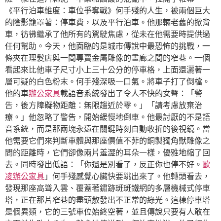
《平行泊車維度：車位爭奪戰》何手殘的人生，被兩個巨大
的陰影籠罩著：停車費，以及平行泊車。他那輛老舊的掀背
車，彷彿繼承了他所有的駕駛焦慮，從未在他需要時提供過
任何幫助。今天，他面臨的是城市傳說中最恐怖的挑戰，一
條夾在理髮店與一間專賣金屬雕像的畫廊之間的窄巷。一個
看起來比他車子尺寸小上三十公分的停車格，上面還灑著一
層可疑的白色粉末。何手殘深吸一口氣。將車子打了倒檔。
他的車
辦公家具
載語音系統發出了令人不快的女聲：「警
告，後方障礙物距離：無限趨近於零。」「請考慮放棄治
療。」他忽略了警告，開始緩慢地倒車。他最討厭的不是語
音系統，而是那兩塊永遠在關鍵時刻自動收折的後視鏡。當
他需要它們來判斷車體與那座價值不菲的銅製獨角獸雕像之
間的距離時，它們卻像兩片羞澀的耳朵一樣，優雅地縮了回
去。同時發出低語：「你還是別看了，反正你也停不好。
歐
凌辦公家具
」何手殘感覺心臟快要跳出來了。他轉頭看去，
發現那座高聳入雲、覆蓋著鏽跡斑斑鐵網的多層機械式停車
塔，正在那片窄巷的盡頭散發出不正常的綠光。這棟停車塔
是個異類，它的三號車位始終空著，並且傳說只要有人敢在