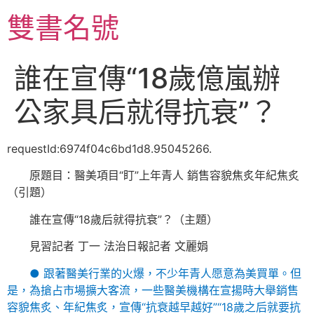
跳
雙書名號
至
主
要
誰在宣傳“18歲億嵐辦
內
容
公家具后就得抗衰”？
requestId:6974f04c6bd1d8.95045266.
原題目：醫美項目“盯”上年青人 銷售容貌焦炙年紀焦炙
（引題）
誰在宣傳“18歲后就得抗衰”？（主題）
見習記者 丁一 法治日報記者 文麗娟
● 跟著醫美行業的火爆，不少年青人愿意為美買單。但
是，為搶占市場擴大客流，一些醫美機構在宣揚時大舉銷售
容貌焦炙、年紀焦炙，宣傳“抗衰越早越好”“18歲之后就要抗