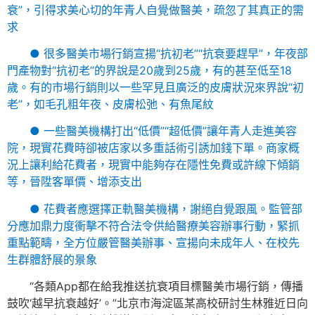
衰”，引得求美心切的年青人自覺做醫美，疏忽了其真正的需
求
● 很多醫美市場行銷宣揚“抗初老”“抗衰要趕早”，年夜部
門產物對“抗初老”的界說是20歲到25歲，有的甚至低至18
歲。有的市場行銷則以一些罕見且廣泛的皮膚狀況來界說“初
老”，如毛孔粗年夜、皮膚松弛、有魚尾紋
● 一些醫美機構打出“低價”“超低價”讓年青人走進美容
院，現實花費時卻被店家以多重話術引誘加錢下單。商家概
況上讓利給花費者，現實中能夠存在隱性免費或許線下傾銷
等，晉陞客單價、增添支出
● 花費者應選擇正軌醫美機構，謝絕自覺跟風。監管部
分應加鼎力度衝擊不符合法令供給醫療美容辦事行動，緊抓
重點範疇，全方位嚴管醫美辦事、宣揚向未成年人、在校先
生群體舒展的景象
“各類App都在給我推送抗衰項目標醫美市場行銷，傳播
鼓吹‘越早抗衰越好’。”北京市海淀區某高校研討生林雅近日向