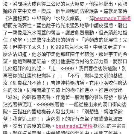
法，瞬間擴大成直徑三公尺的巨大麵皮。他猛地擲出，兩張
麵皮在空中交疊，變成一個半透明的防禦護盾。這就是家傳
《沾醬秘笈》中記載的「水餃皮護盾」，薄
bestmade工學椅
韌而充滿彈性。藍色離子炮光束猛烈地擊中麵皮護盾，發出
了一聲像是汽水開蓋的聲音。護盾劇烈震動，但奇蹟般地擋
住了攻擊，只是散發出濃郁的麵香。「這麵皮的延展性！完
美！但撐不了太久！」K-999焦急地大喊，中藥味更濃了。
廖沾沾知道，他必須帶走他那缸陳年老蒜泥，那是宇宙的希
望。他跑到蒜泥缸前，使出他搬運食材的全部力量，將那口
比他還胖的缸抱起。「走！K-999！我們要從後院逃跑！別
再管你的紅棗枸杞燃料了！」「不行！燃料是文明的基礎！
沒了紅棗我飛不遠！」吉娃娃特務抗議。它用小嘴咬住廖沾
沾的衣領，同時開啟了它背上的枸杞推進器。推進器發出
「滋滋」的輕微煎煮聲，伴隨著一股濃郁的蔘味爆發。廖沾
沾抱著蒜泥缸、K-999咬著他，一起從撞出來的洞口衝向後
院。王醋狂的醋罐機器人發出尖叫：「別想逃！醬油黨餘
孽！我會追上你！」店內剩下的所有空盤子被醋酸氣波震
碎，發出了最後的哀鳴。
bestmade工學椅
廖沾沾的宇宙冒
險，就在這片蒜泥、中藥和醋酸的混亂中，拉開了帷幕。