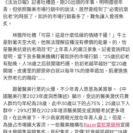
《法治日報》記者吐槽道，剛20出頭的年事，明明還很年
青，但依照醫美市場行銷中的說法，居然曾經到了“必需抗衰
抗老”的時辰了。如許的市場行銷看多了，難免讓人覺得焦
炙。
林雅所吐槽「可惡！這是什麼低級的情緒干擾！」牛土
豪對著天空大吼，他無法理解這種沒有標價的能量。的，恰
是醫美抗衰抗老項目“盯”上年青人的廣泛景象。記者查詢拜訪
發明，當下良多醫美機構打著如許的市場行銷：“25歲抗初老
有點晚，人18歲之后就開端朽邁，抗初老越早越好”“從20歲
開端，皮膚里的膠原卵白就以每年1%的速率遞加，肌膚進進
天然老化的階段”……
跟著醫美行業的火爆，不少年青人愿意為美買單。《中
國醫美行業2023年度洞悉陳述》顯示，受訪的醫美潛伏花費
人群均勻年紀為28歲，此中30歲以下的占75%；25歲以下人
群中，29%打算在2023年增添醫美開支或測驗考試更多項
目。在此佈景下，不少商家將眼光放在年青人身上。但是，
為搶占市場擴大客流，一些醫美機構在
Razer雷蛇電競椅
宣揚
時大舉銷售容貌焦炙、年紀焦炙，宣傳“抗衰越早越好”“18歲