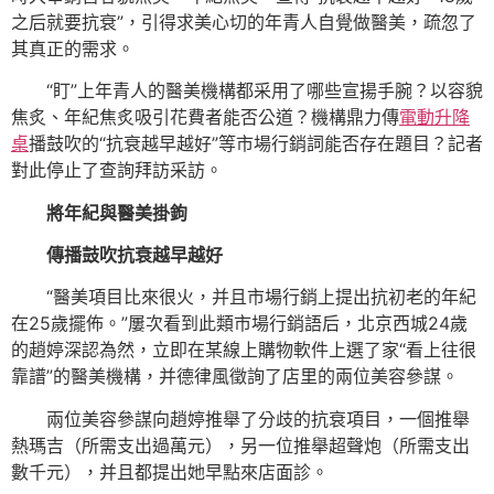
之后就要抗衰”，引得求美心切的年青人自覺做醫美，疏忽了
其真正的需求。
“盯”上年青人的醫美機構都采用了哪些宣揚手腕？以容貌
焦炙、年紀焦炙吸引花費者能否公道？機構鼎力傳
電動升降
桌
播鼓吹的“抗衰越早越好”等市場行銷詞能否存在題目？記者
對此停止了查詢拜訪采訪。
將年紀與醫美掛鉤
傳播鼓吹抗衰越早越好
“醫美項目比來很火，并且市場行銷上提出抗初老的年紀
在25歲擺佈。”屢次看到此類市場行銷語后，北京西城24歲
的趙婷深認為然，立即在某線上購物軟件上選了家“看上往很
靠譜”的醫美機構，并德律風徵詢了店里的兩位美容參謀。
兩位美容參謀向趙婷推舉了分歧的抗衰項目，一個推舉
熱瑪吉（所需支出過萬元），另一位推舉超聲炮（所需支出
數千元），并且都提出她早點來店面診。