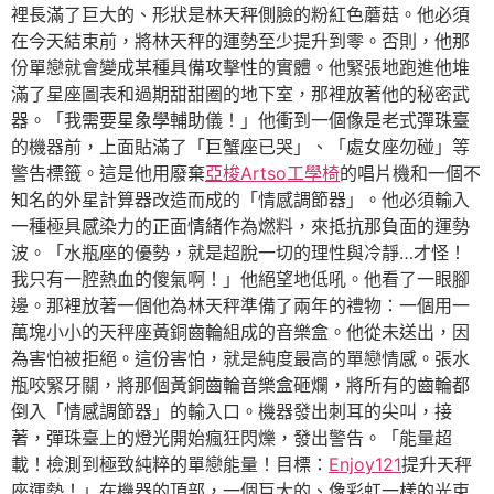
裡長滿了巨大的、形狀是林天秤側臉的粉紅色蘑菇。他必須
在今天結束前，將林天秤的運勢至少提升到零。否則，他那
份單戀就會變成某種具備攻擊性的實體。他緊張地跑進他堆
滿了星座圖表和過期甜甜圈的地下室，那裡放著他的秘密武
器。「我需要星象學輔助儀！」他衝到一個像是老式彈珠臺
的機器前，上面貼滿了「巨蟹座已哭」、「處女座勿碰」等
警告標籤。這是他用廢棄
亞梭Artso工學椅
的唱片機和一個不
知名的外星計算器改造而成的「情感調節器」。他必須輸入
一種極具感染力的正面情緒作為燃料，來抵抗那負面的運勢
波。「水瓶座的優勢，就是超脫一切的理性與冷靜…才怪！
我只有一腔熱血的傻氣啊！」他絕望地低吼。他看了一眼腳
邊。那裡放著一個他為林天秤準備了兩年的禮物：一個用一
萬塊小小的天秤座黃銅齒輪組成的音樂盒。他從未送出，因
為害怕被拒絕。這份害怕，就是純度最高的單戀情感。張水
瓶咬緊牙關，將那個黃銅齒輪音樂盒砸爛，將所有的齒輪都
倒入「情感調節器」的輸入口。機器發出刺耳的尖叫，接
著，彈珠臺上的燈光開始瘋狂閃爍，發出警告。「能量超
載！檢測到極致純粹的單戀能量！目標：
Enjoy121
提升天秤
座運勢！」在機器的頂部，一個巨大的、像彩虹一樣的光束