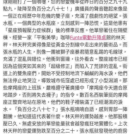
球剛剛打了一個噴嚏，您的戀愛機率從昨日的百分之九十九
點九，陡降至負百分之八十七！」廣播員的聲音聽起來像是
一個正在經歷中年危機的雙子座，充滿了戲劇性的絕望。張
水瓶，一個典型的水瓶座，立刻感到一陣恐慌，這是他患有
「星座預報壓力症候群」後的標準反應。他單戀著住在隔壁
棟、經營一家「平衡美學」咖啡
Funte電動升降桌
館的林天
秤。林天秤完美得像是從黃金分割線中走出來的藝術品。而
張水瓶的人生，則像一團被獅子座暴君隨意亂踢的毛線球，
充滿了混亂與錯位。他衝到窗邊，往外看去。整座城市已經
因為這個突如其來的「超級修正」而陷入了荒謬的混亂。街
道上的雙魚座們，開始不受控制地流下鹹鹹的海水淚，他們
無法停止地哭泣，導致城市低窪處已經形成了小型潟湖。那
些摩羯座的上班族，嚴格遵守著廣播中「摩羯座今天適合原
地踏步，否則將失去襪子」的指令。數百名西裝筆挺的摩羯
座正整齊地站在原地，他們的鞋子裡裝滿了已經潮濕的淚
水。「負百分之八十七？」張水瓶喃喃自語，感到胃部一陣
翻騰，他知道這代表著什麼。林天秤的運勢越差，他那股積
壓已久、無處安放的單戀能量就會越發瘋狂地實體化。上次
林天秤的戀愛運勢跌至百分之二十，張水瓶就發現他的廚房