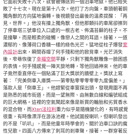
它面前失敗十八次，就會被傳送到一個泊車地獄。他已經失
敗了十七次。現在是第十八次。他打了方向盤，車頭朝著銅
獨角獸的方向猛地偏轉。後視鏡發出最後的溫柔提醒：「再
見，世界。」他沒有撞上獨角獸，但他那顫抖的車尾卻擦到
了停車塔三號車位入口處的一根古老、佈滿苔蘚的柱子。不
是撞擊，而是輕柔的碰觸，像戀人之間的耳語。接著，一道
濃郁的、像薄荷口香糖一樣的綠色光芒。猛地從柱子爆發
室
內設計
出來，瞬間吞噬了何手殘和他的掀背車。光芒消失
後，窄巷恢復了
幸福空間
平靜，只剩下獨角獸雕像一臉困惑
的表情。何手殘感覺一陣天旋地轉，等他回過神來，他的車
子竟然垂直停在一個貼滿了巨大獎狀的牆壁上。獎狀上寫
著：「完美倒車入庫獎——第零點零零零零零九度偏差。」
落款人是「倒車王」。他趕緊從車窗探出頭，發現周圍不再
是熟悉的城市街道，而是一望無際、由無數白線和編號組成
的巨大網格。這裡的空氣聞起來像是新買的輪胎和劣質香水
的混合物，而
Xten法拉利
重力似乎是隨機變化的，有時感覺
很重，有時像漂浮在游泳池裡。他試圖按喇叭，但喇叭發出
的不是「叭叭」，而是他童年時學會的、關於泊車口訣的魔
性兒歌。四面八方傳來了刺耳的剎車聲，接著，一群穿著反