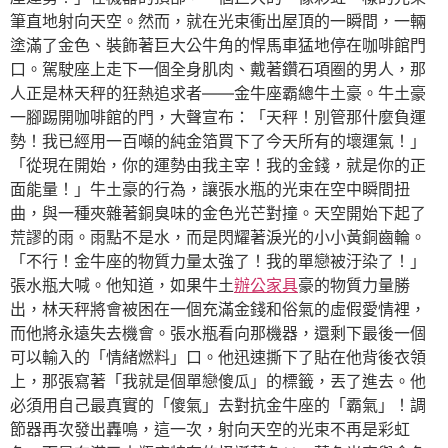
筆直地射向天空。然而，就在光束衝出屋頂的一瞬間，一輛
塗滿了金色、裝飾著巨大公牛角的悍馬車猛地停在咖啡館門
口。駕駛座上走下一個全身肌肉、戴著鑽石項圈的男人，那
人正是林天秤的狂熱追求者——金牛座霸總牛土豪。牛土豪
一腳踢開咖啡館的門，大聲宣布：「天秤！別管那什麼負運
勢！我已經用一百噸的純金箔買下了今天所有的壞運氣！」
「從現在開始，你的運勢由我主宰！我的金錢，就是你的正
面能量！」牛土豪的行為，讓張水瓶的光束在空中瞬間扭
曲，與一種夾雜著銅臭味的金色光芒對撞。天空開始下起了
荒謬的雨。雨點不是水，而是閃耀著淚光的小小黃銅齒輪。
「不行！金牛座的物質力量太強了！我的單戀被汙染了！」
張水瓶大喊。他知道，如果牛土
辦公家具
豪的物質力量勝
出，林天秤將會被困在一個充滿金錢和俗氣的虛假愛情裡，
而他將永遠失去機會。張水瓶看向那機器，還剩下最後一個
可以輸入的「情緒燃料」口。他迅速撕下了貼在他背後衣領
上，那張寫著「我就是個單戀傻瓜」的標籤，丟了進去。他
必須用自己最真實的「傻氣」去對抗金牛座的「霸氣」！調
節器再次發出轟鳴，這一次，射向天空的光束不再是彩虹