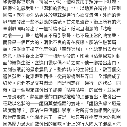
顧得像稀世珍寶，每隔三小時，他就要用手指彈一下缸邊，
確保它能感受到**「溫和的震動」**，以助其在精神上達到
圓滿。就在廖沾沾專注於與蒜泥進行心靈交流時，外面的世
界開始發出一些不對勁的信號。首先是聲音。街上所有的汽
車喇叭同時發出了一個持續不斷、低沉且潮濕的「咕嚕——
咕嚕——」聲。這聲音不是引擎聲，也不是正常的鳴笛聲，
而像是一個巨大的、消化不良的胃在哀嚎。廖沾沾皺著眉
頭，這嚴重干擾了他蒜泥的「寧靜冥想」。他決定出去看個
究竟，順手從桌上拿了一張髒兮兮的，印著《沾醬秘笈》封
面的皺衛生紙，塞進口袋以備不時之需。他一腳踏出店門，
立刻被眼前的景象震驚了。整條城市的主幹道上，數百個交
通信號燈，從東邊到西邊，從高架橋到巷弄口，全部變成了
綠燈。它們不是交替閃爍，而是固定在「通行」的狀態，同
時，每一個燈箱都發出了那種「咕嚕咕嚕」的聲音，並且有
一層淡淡的、熱氣騰騰的白霧從燈箱的頂部冒出，散發出一
種難以名狀的——麵粉蒸煮過頭的氣味。「麵粉焦慮？還是
過度發酵？」廖沾沾是個醬料學家，對所有食物相關的氣味
都極度敏感。他聞出來了，這是一種只有在極度巨大的麵團
因為壓力過大而散發出的氣味。街上的行人陷入了混亂。汽