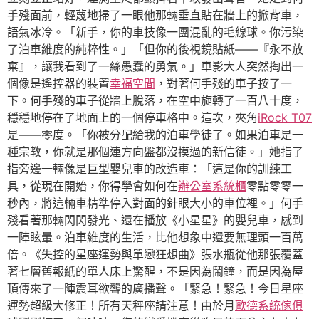
手殘面前，輕蔑地掃了一眼他那輛垂直貼在牆上的掀背車，
語氣冰冷。「新手，你的車技像一團混亂的毛線球。你污染
了泊車維度的純粹性。」「但你的後視鏡貼紙——『永不放
棄』，讓我看到了一絲愚蠢的勇氣。」車影大人突然掏出一
個像是遙控器的裝置
幸福空間
，對著何手殘的車子按了一
下。何手殘的車子從牆上脫落，在空中旋轉了一百八十度，
穩穩地停在了地面上的一個停車格中。這次，夾角
iRock T07
是——零度。「你被分配給我的泊車學徒了。如果泊車是一
種宗教，你就是那個連方向盤都沒摸過的新信徒。」她指了
指旁邊一輛像是巨型嬰兒車的改造車：「這是你的訓練工
具，從現在開始，你得學會如何在
辦公室系統櫃
零點零零一
秒內，將這輛車精準停入對面的針眼大小的車位裡。」何手
殘看著那輛閃閃發光、還在播放《小星星》的嬰兒車，感到
一陣眩暈。泊車維度的生活，比他想象中還要無理頭一百萬
倍。《失控的星座運勢與單戀狂想曲》張水瓶從他那張覆蓋
著七層舊報紙的單人床上驚醒，不是因為鬧鐘，而是因為屋
頂傳來了一陣震耳欲聾的廣播聲。「緊急！緊急！今日星座
運勢超級大修正！所有天秤座請注意！由於月
歐德系統傢俱