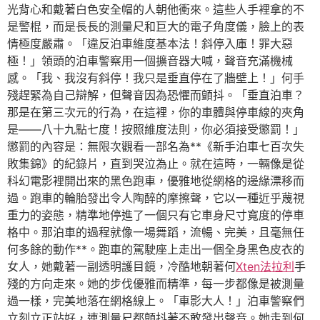
光背心和戴著白色安全帽的人朝他衝來。這些人手裡拿的不
是警棍，而是長長的測量尺和巨大的電子角度儀，臉上的表
情極度嚴肅。「違反泊車維度基本法！斜停入庫！罪大惡
極！」領頭的泊車警察用一個擴音器大喊，聲音充滿機械
感。「我、我沒有斜停！我只是垂直停在了牆壁上！」何手
殘趕緊為自己辯解，但聲音因為恐懼而顫抖。「垂直泊車？
那是在第三次元的行為，在這裡，你的車體與停車線的夾角
是——八十九點七度！按照維度法則，你必須接受懲罰！」
懲罰的內容是：無限次觀看一部名為**《新手泊車七百次失
敗集錦》的紀錄片，直到哭泣為止。就在這時，一輛像是從
科幻電影裡開出來的黑色跑車，優雅地從網格的邊緣漂移而
過。跑車的輪胎發出令人陶醉的摩擦聲，它以一種近乎蔑視
重力的姿態，精準地停進了一個只有它車身尺寸寬度的停車
格中。那泊車的過程就像一場舞蹈，流暢、完美，且毫無任
何多餘的動作**。跑車的駕駛座上走出一個全身黑色皮衣的
女人，她戴著一副透明護目鏡，冷酷地朝著何
Xten法拉利
手
殘的方向走來。她的步伐優雅而精準，每一步都像是被測量
過一樣，完美地落在網格線上。「車影大人！」泊車警察們
立刻立正站好，連測量尺都顫抖著不敢發出聲音。她走到何