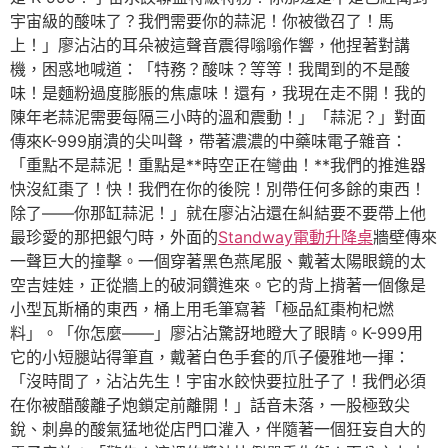
宇宙級的酸味了？我們需要你的蒜泥！你被徵召了！馬
上！」廖沾沾的耳朵被這聲音震得嗡嗡作響，他捏著對講
機，困惑地喊道：「特務？酸味？等等！我聞到的不是酸
味！是麵粉過度膨脹的焦慮味！還有，我現在走不開！我的
陳年老蒜泥需要每隔三小時的溫和震動！」「蒜泥？」對面
傳來K-999崩潰的尖叫聲，帶著濃濃的中藥味電子雜音：
「重點不是蒜泥！重點是**時空正在彎曲！**我們的推進器
快沒紅棗了！快！我們在你的後院！別帶任何多餘的東西！
除了——你那缸蒜泥！」就在廖沾沾還在糾結要不要帶上他
最珍愛的那把銀勺時，外面的
Standway電動升降桌
牆壁傳來
一聲巨大的撞擊。一個穿著黑色燕尾服、戴著太陽眼鏡的太
空吉娃娃，正從牆上的破洞鑽進來。它的背上揹著一個像是
小型瓦斯桶的東西，桶上用毛筆寫著「極品紅棗枸杞燃
料」。「你怎麼——」廖沾沾驚訝地瞪大了眼睛。K-999用
它的小短腿站得筆直，戴著白色手套的爪子優雅地一揮：
「沒時間了，沾沾先生！宇宙水餃快要拉肚子了！我們必須
在你被醋酸離子炮鎖定前離開！」話音未落，一股極致尖
銳、刺鼻的酸氣猛地從店門口灌入，伴隨著一個狂妄自大的