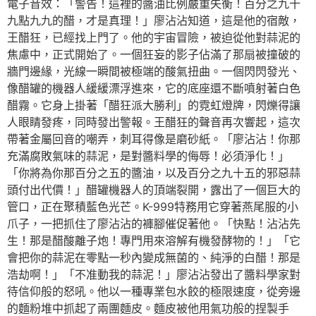
電子音效：「警告！這裡的醬油比例嚴重失衡！百分之九十
九點九九的醋，才是真理！」廖沾沾知道，這是他的宿敵，
王醋狂，已經找上門了。他的宇宙冒險，被迫從他對蒜泥的
焦慮中，正式開始了。一個狂妄的影子佔滿了那扇被撞破的
牆門邊緣，光線一瞬間被極端的酸氣扭曲。一個閃閃發光、
像醋罐的機器人緩緩漂浮進來，它的底座還不斷噴射著白色
醋霧。它身上掛著「醋狂派大勝利」的霓虹燈牌，閃爍得讓
人眼睛發疼，同時發出警報。王醋狂的聲音再次響起，這次
帶著金屬回音的嘲弄，刺耳得像是磨砂紙。「廖沾沾！你那
充滿腐敗氣味的蒜泥，是對醬料學的侮辱！必須淨化！」
「你將為你那百分之五的醬油，以及百分之九十五的邪惡蒜
頭付出代價！」醋罐機器人的頂端裂開，露出了一個巨大的
管口，正在聚積藍色光芒。K-999特務用它穿著燕尾服的小
爪子，一把抓住了廖沾沾的褲腳催促著他。「快點！沾沾先
生！那是醋酸離子炮！專門用來溶解有機發酵物的！」「它
會把你的蒜泥在零點一秒內變成無菌的、純淨的白醋！那是
浩劫啊！」「不准動我的蒜泥！」廖沾沾發出了醬料學家對
待信仰般的怒吼。他以一種專業包水餃的極限速度，從旁邊
的麵粉堆中抓起了兩團麵皮。麵皮被他用氣功般的捏製手