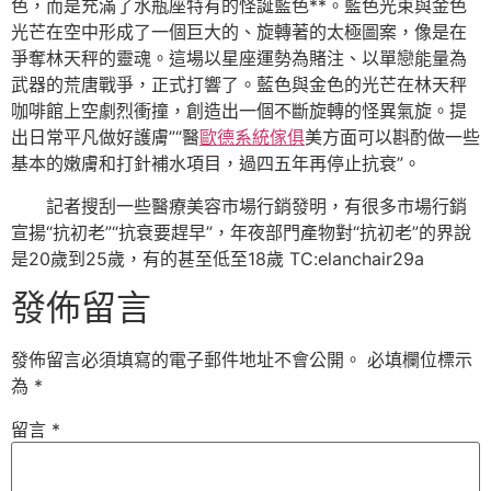
色，而是充滿了水瓶座特有的怪誕藍色**。藍色光束與金色
光芒在空中形成了一個巨大的、旋轉著的太極圖案，像是在
爭奪林天秤的靈魂。這場以星座運勢為賭注、以單戀能量為
武器的荒唐戰爭，正式打響了。藍色與金色的光芒在林天秤
咖啡館上空劇烈衝撞，創造出一個不斷旋轉的怪異氣旋。提
出日常平凡做好護膚”“醫
歐德系統傢俱
美方面可以斟酌做一些
基本的嫩膚和打針補水項目，過四五年再停止抗衰”。
記者搜刮一些醫療美容市場行銷發明，有很多市場行銷
宣揚“抗初老”“抗衰要趕早”，年夜部門產物對“抗初老”的界說
是20歲到25歲，有的甚至低至18歲 TC:elanchair29a
發佈留言
發佈留言必須填寫的電子郵件地址不會公開。
必填欄位標示
為
*
留言
*