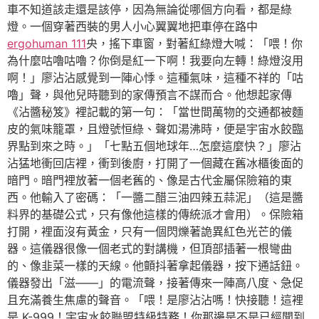
車不知道該走還是該停，因為無論從哪個方向看，都是綠
燈。一個穿著西裝的男人小心翼翼地把車停在路中
ergohuman 111
央，搖下車窗，對著紅綠燈大喊：「喂！你
為什麼咕嚕咕嚕？你倒是紅一下啊！我要向左轉！綠燈沒用
啊！」廖沾沾感覺到一陣心悸。這種氣味，這種不祥的「咕
嚕」聲，與他兒時聽到的家傳預言不謀而合。他想起家傳
《沾醬秘笈》裡記載的第一句：「當世間萬物的交通都被麵
皮的氣味籠罩，且燈號恒綠、聲如湯沸時，便是宇宙水餃臨
界點到來之時。」「七點五個地球年…怎麼這麼快？」廖沾
沾猛地衝回店裡，衝到後廚，打開了一個藏在舊冰櫃後面的
暗門。暗門裡放著一個老舊的、像是古代金屬保險箱的東
西。他輸入了密碼：「一醬二醋三油四辣五蒜泥」（這是醬
料界的基礎公式，只有像他這樣的傳統派才會用）。保險箱
打開，裡面沒有黃金，只有一個閃爍著詭異紅色光芒的儀
器。這儀器很像一個老式的對講機，但頂部插著一根彎曲
的、像韭菜一樣的天線。他顫抖著拿起儀器，按下通話鈕。
儀器發出「滋——」的電流聲，接著傳來一陣高八度、急促
且充滿養生焦慮的聲音。「喂！是廖沾沾嗎！快接聽！這裡
是 K-999！宇宙水餃聯盟特級特務！你那邊是不是已經聞到