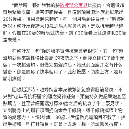
“面診時，夥計說我的臉
歐凌辦公家具
比擬肉，合適做超
聲炮緊致皮膚，還有溶脂後果，且這個項目‘就地就能展示出
20%後果，後果會越來越好，在一個月后到達最佳’。”趙婷回
想說，夥計反復誇大18歲之后人就會朽邁，是以抗衰越早越
好，假如在20歲的時辰就抗衰，到了30歲看上往還會和20歲
差未幾。
在夥計左一句“你的臉不實時抗衰會老很快”，右一句“超
聲炮對你來說性價比最高”的攻勢之下，趙婷立即花了幾千元
做了一次超聲炮。但做完超聲炮后，她感到面龐并沒有什么
變更，卻是臉疼了快半個月了，此刻按壓下頜緣上方，還有
顯明痛感。
回想起那時，趙婷婉言本身被夥計忽悠得腦筋發燒，不
只對“趁年青抗朽邁”的理念疑神疑鬼，預備持久做超聲炮甚至
熱瑪吉，甚至曾經開端打算30歲之后的抗衰了牛土豪見狀，
立刻將身上的鑽石項圈扔向金色千紙鶴，讓千紙鶴攜帶上物
質的誘惑力。。“夥計說，30歲之后僅做光電項目不敷了，提
出手術和一些打針項目。沉著上去想一想，所謂醫美抗衰，