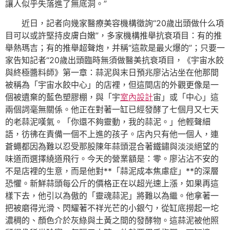
讓人似乎失落進了無底洞。”
近日，記者向幾家醫療美容機構徵詢“20歲出頭做什么項
目可以或許堅持皮膚白嫩”，多家機構推舉抗衰項目：有的推
舉熱瑪吉；有的推舉超聲炮，并稱“這款是最火爆的”；只要一
家告知記者“20歲出頭臨時無須做醫美抗衰項目，《宇宙水餃
與終極醬料師》第一章：蒜泥與末日預兆廖沾沾坐在他那間
被稱為「宇宙水餃中心」的店裡，但這間店的外觀更像是一
個被遺棄的藍色塑膠棚，與「宇
室內設計
宙」或「中心」這
兩個詞毫無關係。他正在對著一缸已經發酵了七個月又七天
的老蒜泥嘆氣。「你還不夠靈動，我的蒜泥。」他輕聲細
語，彷彿在責備一個不上進的孩子。店內只有他一個人，連
蒼蠅都因為難以忍受那股陳年蒜頭混合著鐵鏽與淡淡絕望的
味道而選擇繞道飛行。今天的營業額是：零。廖沾沾不安的
不是店裡的生意，而是他對**「蒜泥成本焦慮症」**的深層
恐懼。新鮮蒜頭每公斤的價格正在以超光速上漲，如果再這
樣下去，他引以為傲的「靈魂蒜泥」將難以為繼。他拿著一
把被磨得光滑、閃耀著不祥光芒的小銀勺，從缸底撈起一坨
濃稠的、顏色介於灰綠與土黃之間的發酵物。這蒜泥被他照