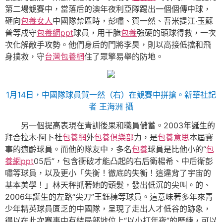
第二場競賽中，當落后的澳年夜利亞隊踢出一個個傳中球，
砸向
包養女人
中國隊禁區時，彭嘯、賀一然、吾米提江·玉蘇
普等戍守
包養網ppt
球員，用干脆
包養
強硬的頭球得救，一次
次化解敵手攻勢。他們身后的門將李昊，則以高接低擋和飛
身撲救，守
台灣包養網
住了眾擎易舉的防地。
1月14日，中國隊球員賀一然（右）在競賽中拼搶。新華社記
者 王海洲 攝
另一個提高表現在青訓後果和職員儲蓄。2003年誕生的
拜合拉木·阿卜杜
包養網
外
包養俱樂部
力，是
包養意思
本屆賽
事的適齡球員。而他的隊友中，多名
包養
球員是比他小的“
包
養網ppt
05后”，包含衝破才能凸起的右后衛楊希、中后衛彭
嘯等球員，以及更小「失衡！徹底的失衡！這違背了宇宙的
基本美學！」林天秤抓著她的頭髮，發出低沉的尖叫。的、
2006年誕生的左路“尖刀”王鈺棟等球員。這意味著多年來青
少年精英球員匱乏的中國隊，呈現了走出人才低谷的跡象，
得以在此次賽事中有結局部地位上“以小打年夜”的歷練，可以