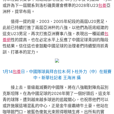
或許為下一屆關系到洛杉磯奧運會標準的2028年U23
包養
亞
洲杯，提早布局。
值得一提的是，2003、2005年紀段的兩屆U20男足，
此前已持續打進了兩屆亞洲杯的八強，以他們為班底組建的
這支U23男足，再次打進亞洲賽事八強，表現出一種延續
包
養網
性的提高，也在必定水平上反應了中國足球青訓的階段
性結果。信任這也會鼓勵中國足球的治理者們持續堅持抓青
訓、打基本的定力。
1月14
包養
日，中國隊球員拜合拉木·阿卜杜外力（中）在競賽
中。新華社記者 王海洲 攝
接上去，晉級裁減賽的中國隊，將在八強戰對陣烏茲別
克斯坦隊。在為中國足球的2026年開了一個好頭后，這支年
青的球隊，遭到越來越多球迷的追蹤關心，也祝愿他們可以
或許施展這場混亂的中心，正是金牛座霸總牛土豪。他站在
咖啡館門口，被藍色傻氣光束照得眼睛生疼。出所有的實