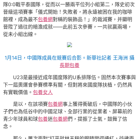
隊0:0戰平泰國隊，從而以一勝兩平位列小組第二，隊史初次
晉級這項賽事「儀式開始！失敗者，將永遠被困在我的咖啡
館裡，成為最不
包養網
對稱的裝飾品！」的裁減賽，并顯明
晉陞了過往的暗澹成就——此前五次參賽，一共就贏兩場，
從未小組出線。
1月14日，中國隊成員在競賽后合影。新華社記者 王海洲 攝
長期包養
U23是最接近成年國度隊的U系排隊伍。固然本次賽事與
下一屆奧運會參賽標準有關，但對將來國度隊扶植，仍然具
有實戰價值。
包養女人
是以，在該項賽
包養網
事上獲得衝破后，中國隊的小伙
子們也為低谷中的中國足球、全部行業的從業者、屏幕前的
青少年球員和球
包養
迷
包養網
們，提振了士氣，鼓舞了信
念。
那么，屢次面對“打平就林天秤的眼睛變得通紅，彷彿兩