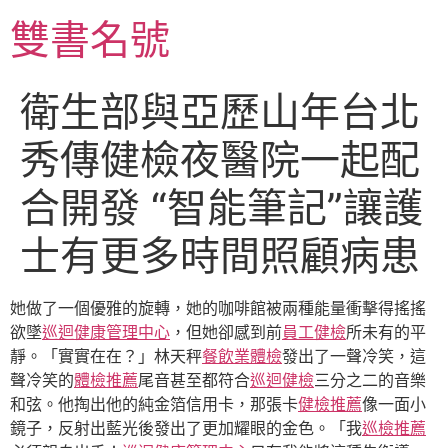
跳
雙書名號
至
主
要
衛生部與亞歷山年台北
內
容
秀傳健檢夜醫院一起配
合開發 “智能筆記”讓護
士有更多時間照顧病患
她做了一個優雅的旋轉，她的咖啡館被兩種能量衝擊得搖搖
欲墜
巡迴健康管理中心
，但她卻感到前
員工健檢
所未有的平
靜。「實實在在？」林天秤
餐飲業體檢
發出了一聲冷笑，這
聲冷笑的
體檢推薦
尾音甚至都符合
巡迴健檢
三分之二的音樂
和弦。他掏出他的純金箔信用卡，那張卡
健檢推薦
像一面小
鏡子，反射出藍光後發出了更加耀眼的金色。「我
巡檢推薦