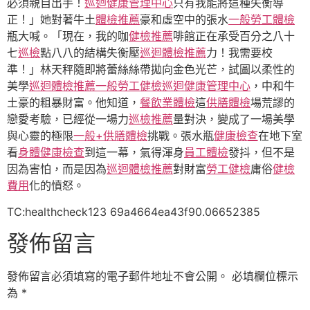
必須親自出手！
巡迴健康管理中心
只有我能將這種失衡導
正！」她對著牛土
體檢推薦
豪和虛空中的張水
一般勞工體檢
瓶大喊。「現在，我的咖
健檢推薦
啡館正在承受百分之八十
七
巡檢
點八八的結構失衡壓
巡迴體檢推薦
力！我需要校
準！」林天秤隨即將蕾絲絲帶拋向金色光芒，試圖以柔性的
美學
巡迴體檢推薦
一般勞工健檢
巡迴健康管理中心
，中和牛
土豪的粗暴財富。他知道，
餐飲業體檢
這
供膳體檢
場荒謬的
戀愛考驗，已經從一場力
巡檢推薦
量對決，變成了一場美學
與心靈的極限
一般+供膳體檢
挑戰。張水瓶
健康檢查
在地下室
看
身體健康檢查
到這一幕，氣得渾身
員工體檢
發抖，但不是
因為害怕，而是因為
巡迴體檢推薦
對財富
勞工健檢
庸俗
健檢
費用
化的憤怒。
TC:healthcheck123 69a4664ea43f90.06652385
發佈留言
發佈留言必須填寫的電子郵件地址不會公開。
必填欄位標示
為
*